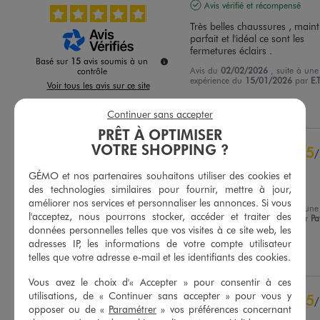
Avis vérifié et récompensé
Très belles chaussures , mainti
parfait et l'idéal ce sont les 
fermetures éclairs .
Basé sur
15
avis soumis à un
Avis du
02/02/2026
, suite à une
contrôle
expérience du
15/01/2026
par
E.T
Voir tous les avis sur ce site
Utile
(0)
Signaler
Continuer sans accepter
5
étoiles
13
4
étoiles
2
PRÊT À OPTIMISER
3
étoiles
0
VOTRE SHOPPING ?
5
/
2
étoiles
0
Avis vérifié et récompensé
GÉMO et nos partenaires souhaitons utiliser des cookies et
1
étoile
0
Bonne qualité et confort
des technologies similaires pour fournir, mettre à jour,
améliorer nos services et personnaliser les annonces. Si vous
Trier les avis
Avis du
20/01/2026
, suite à une
l'acceptez, nous pourrons stocker, accéder et traiter des
expérience du
13/12/2025
par
Pa
D.
données personnelles telles que vos visites à ce site web, les
adresses IP, les informations de votre compte utilisateur
Utile
(0)
Signaler
telles que votre adresse e-mail et les identifiants des cookies.
Vous avez le choix d'« Accepter » pour consentir à ces
utilisations, de « Continuer sans accepter » pour vous y
5
/
opposer ou de «
Paramétrer
» vos préférences concernant
Avis vérifié et récompensé