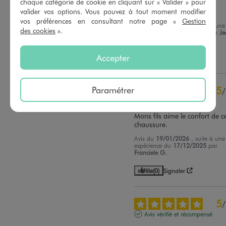
chaque catégorie de cookie en cliquant sur « Valider » pour
valider vos options. Vous pouvez à tout moment modifier
Super.  bonne qualité
vos préférences en consultant notre page «
Gestion
Avis du
19/01/2026
, suite à une
des cookies
».
expérience du
06/01/2026
par
Je
Pierre B.
Accepter
Utile
(0)
Signaler
Paramétrer
5
/
Avis vérifié et récompensé
Mons fils aime le confort de ce
chaussure.
Avis du
19/01/2026
, suite à une
expérience du
17/12/2025
par
Franciele G.
Utile
(0)
Signaler
5
/
Avis vérifié et récompensé