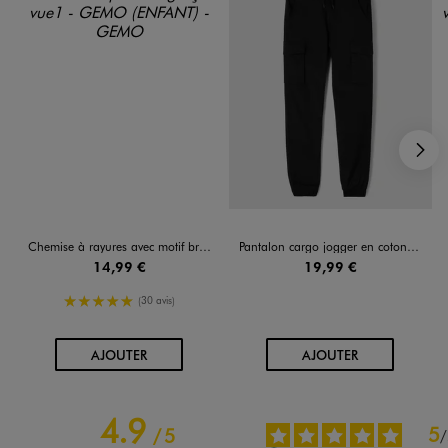
S
Chemise à rayures avec motif brodé poitrine garçon
Pantalon cargo jogger en coton stretch à taille élastiquée garçon
14,99 €
19,99 €
5/5 de moyenne
(30 avis)
AU PANIER
AU PANIER
AJOUTER
AJOUTER
4.9
5
/
5
/