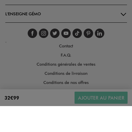
L'ENSEIGNE GÉMO
Suivez-nous sur faceboo
Suivez-nous sur inst
Suivez-nous sur twi
Suivez-nous sur
Suivez-nous s
Suivez-nou
Suivez-
.
Contact
F.A.Q.
Conditions générales de ventes
Conditions de livraison
Conditions de nos offres
Conditions générales d'utilisation
32€99
AJOUTER AU PANIER
Politique de protection des données
Gestion des cookies
Informations légales
Plan du site