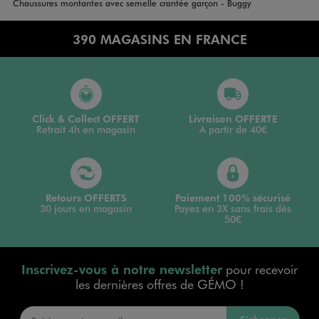
Accueil
Garçon
Chaussures montantes avec semelle crantée garçon - Buggy
390 MAGASINS EN FRANCE
Click & Collect OFFERT
Livraison OFFERTE
Retrait 4h en magasin
A partir de 40€
Retours OFFERTS
Paiement 100% sécurisé
30 jours en magasin
Payez en 3X sans frais dès
50€
Inscrivez-vous à notre newsletter
pour recevoir
les dernières offres de GÉMO !