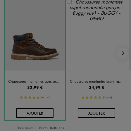
S
Chaussures montantes avec semelle crantée garçon - Buggy
Chaussures montantes esprit randonnée garçon - Buggy
32,99 €
34,99 €
5/5 de moyenne
4.5/5 de moyenne
(6 avis)
(8 avis)
AU PANIER
AU PANIER
AJOUTER
AJOUTER
Chaussures
Boots, Bottillons