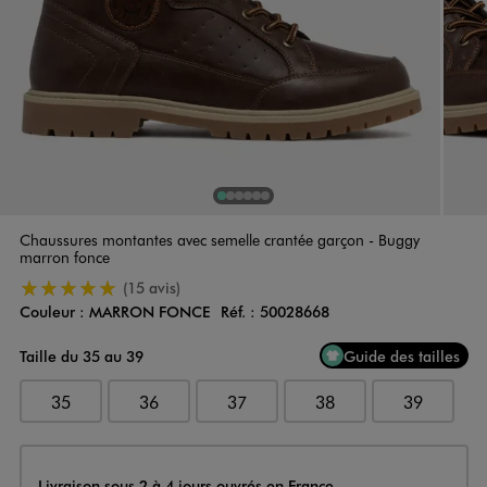
1
Sur 6
2
Sur 6
3
Sur 6
4
Sur 6
5
Sur 6
6
Sur 6
Chaussures montantes avec semelle crantée garçon - Buggy
marron fonce
5/5 de moyenne
(15 avis)
Couleur :
MARRON FONCE
Réf. :
50028668
Couleur
Choisissez votre Couleur
Taille du 35 au 39
Guide des tailles
35
36
37
38
39
Livraison
Livraison sous 2 à 4 jours ouvrés en France