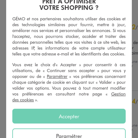
PRÊT À OPTIMISER
AU PANIER
AU PANIER
AJOUTER
AJOUTER
VOTRE SHOPPING ?
GÉMO et nos partenaires souhaitons utiliser des cookies et
4.3
des technologies similaires pour fournir, mettre à jour,
2
/
5
/
améliorer nos services et personnaliser les annonces. Si vous
Avis vérifié et récompensé
l'acceptez, nous pourrons stocker, accéder et traiter des
données personnelles telles que vos visites à ce site web, les
alor j'avais acheter comme des
bote noir il se sont decouler 
adresses IP, les informations de votre compte utilisateur
carrément de la semelle vrai
telles que votre adresse e-mail et les identifiants des cookies.
Basé sur
8
avis soumis à un
Avis du
18/02/2026
, suite à une
contrôle
Vous avez le choix d'« Accepter » pour consentir à ces
expérience du
05/02/2026
par
Voir tous les avis sur ce site
Abdellatif K.
utilisations, de « Continuer sans accepter » pour vous y
opposer ou de «
Paramétrer
» vos préférences concernant
5
étoiles
5
Utile
(0)
Signaler
chaque catégorie de cookie en cliquant sur « Valider » pour
4
étoiles
1
valider vos options. Vous pouvez à tout moment modifier
3
étoiles
1
vos préférences en consultant notre page «
Gestion
des cookies
».
4
2
étoiles
1
/
1
étoile
0
Avis vérifié et récompensé
Accepter
Mon fils estcà l aise avec
Trier les avis
Avis du
19/01/2026
, suite à une
expérience du
24/12/2025
par
Nadege D.
Paramétrer