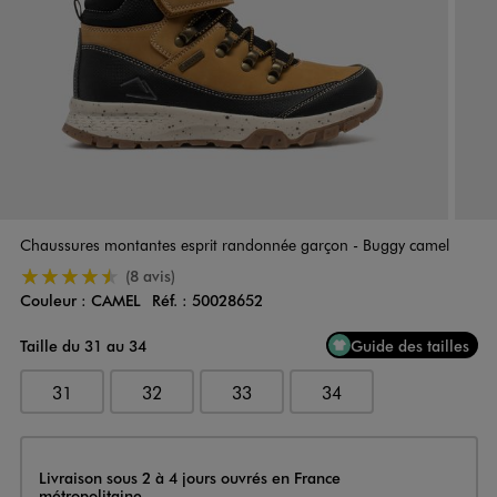
Chaussures montantes esprit randonnée garçon - Buggy camel
4.5/5 de moyenne
(8 avis)
Couleur :
CAMEL
Réf. :
50028652
Couleur
Choisissez votre Couleur
Taille du 31 au 34
Guide des tailles
31
32
33
34
Livraison
Livraison sous 2 à 4 jours ouvrés en France
métropolitaine.