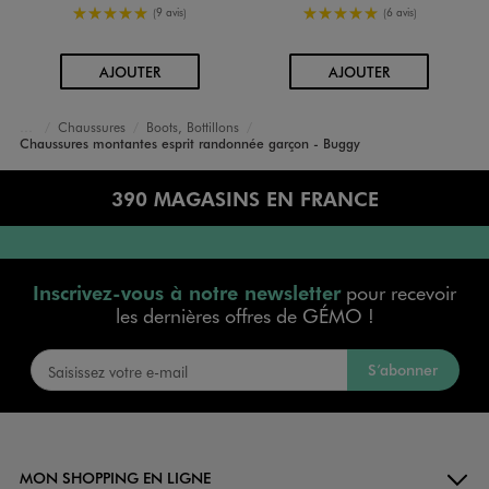
5/5 de moyenne
5/5 de moyenne
(9 avis)
(6 avis)
AU PANIER
AU PANIER
AJOUTER
AJOUTER
Chaussures
Boots, Bottillons
Accueil
Garçon
Chaussures montantes esprit randonnée garçon - Buggy
390 MAGASINS EN FRANCE
Inscrivez-vous à notre newsletter
pour recevoir
les dernières offres de GÉMO !
S’abonner
MON SHOPPING EN LIGNE