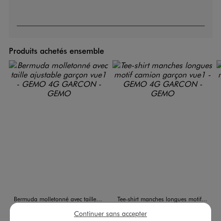
Produits achetés ensemble
Bermuda molletonné avec taille ajustable garçon
Tee-shirt manches longues motif camion garçon
6,99 €
2,99 €
Continuer sans accepter
-50% sur le 2ème produit d'été
-50% sur le 2ème produit d'été