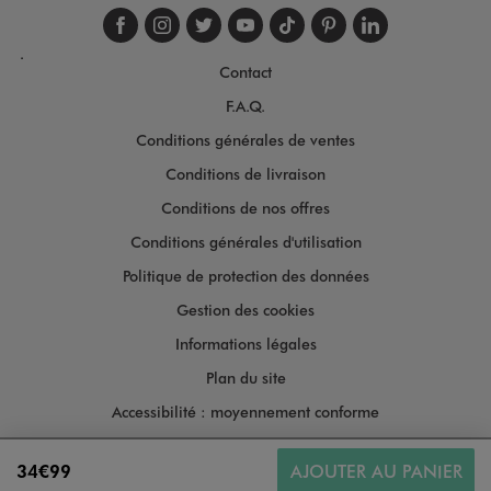
Suivez-nous sur faceboo
Suivez-nous sur inst
Suivez-nous sur twi
Suivez-nous sur
Suivez-nous s
Suivez-nou
Suivez-
.
Contact
F.A.Q.
Conditions générales de ventes
Conditions de livraison
Conditions de nos offres
Conditions générales d'utilisation
Politique de protection des données
Gestion des cookies
Informations légales
Plan du site
Accessibilité : moyennement conforme
34€99
AJOUTER AU PANIER
Copyright © 2026