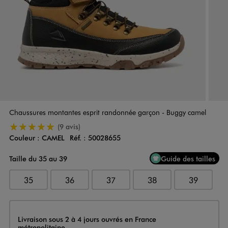
Chaussures montantes esprit randonnée garçon - Buggy camel
5/5 de moyenne
(9 avis)
Couleur :
CAMEL
Réf. :
50028655
Couleur
Choisissez votre Couleur
Taille du 35 au 39
Guide des tailles
35
36
37
38
39
Livraison
Livraison sous 2 à 4 jours ouvrés en France
métropolitaine.