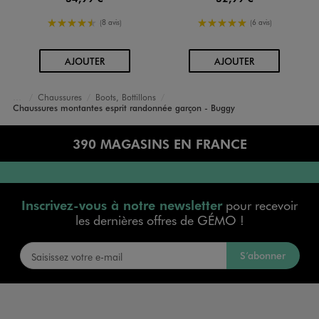
4.5/5 de moyenne
5/5 de moyenne
(8 avis)
(6 avis)
AU PANIER
AU PANIER
AJOUTER
AJOUTER
Chaussures
Boots, Bottillons
Accueil
Garçon
Chaussures montantes esprit randonnée garçon - Buggy
390 MAGASINS EN FRANCE
Inscrivez-vous à notre newsletter
pour recevoir
les dernières offres de GÉMO !
S’abonner