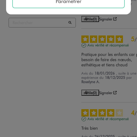
Paramétrer
expérience du
03/01/2026
par
Princia T.
Utile
(0)
Signaler
5
/
Avis vérifié et récompensé
Pratique pour les enfants car 
besoin de faire des nœuds, 
esthétique et tiens chaud
Avis du
18/01/2026
, suite à une
expérience du
18/12/2025
par
Roselyne A.
Utile
(0)
Signaler
4
/
Avis vérifié et récompensé
Très bien
Avis du
26/12/2025
, suite à une