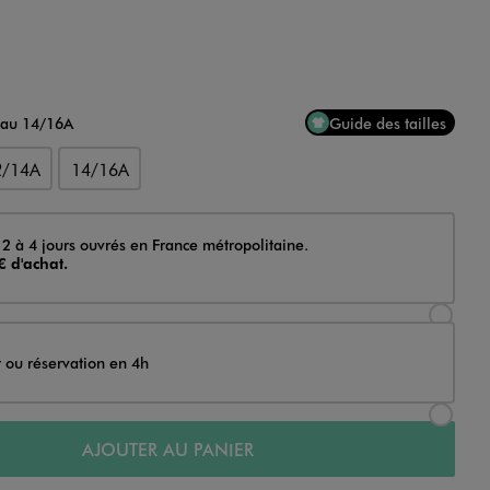
 au 14/16A
Guide des tailles
2/14A
14/16A
 2 à 4 jours ouvrés en France métropolitaine.
€ d'achat.
Sélectionner l’option de livraison Achat et li
t ou réservation en 4h
Sélectionner l’option de livraison Achat et r
AJOUTER AU PANIER