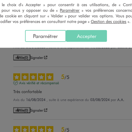
le choix d'« Accepter » pour consentir à ces utilisations, de « Con
Utile
(0)
Signaler
» pour vous y opposer ou de «
Paramétrer
» vos préférences concern
de cookie en cliquant sur « Valider » pour valider vos options. Vous po
ifier vos préférences en consultant notre page «
Gestion des cookies
».
5
/
5
Avis vérifié et récompensé
Paramétrer
Accepter
Acheté en 2 tailles, pour ma fille et pour moi. . En plusieurs coloris.
Avis du
01/04/2025
, suite à une expérience du
19/03/2025
par
Celine B.
Utile
(0)
Signaler
5
/
5
Avis vérifié et récompensé
Très confortable
Avis du
16/08/2024
, suite à une expérience du
03/08/2024
par
A.A.
Utile
(0)
Signaler
5
/
5