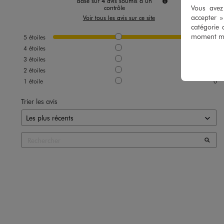
Basé sur
4
avis soumis à un
Vous avez 
contrôle
accepter 
Voir tous les avis sur ce site
catégorie 
moment mod
5
étoiles
4
4
étoiles
0
3
étoiles
0
2
étoiles
0
1
étoile
0
Trier les avis