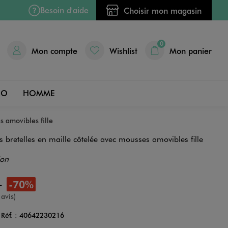
Besoin d'aide
Choisir mon magasin
0
Mon compte
Wishlist
Mon panier
DO
HOMME
s amovibles fille
es bretelles en maille côtelée avec mousses amovibles fille
ion
9
-70%
e
 avis)
Réf. :
40642230216
Couleur