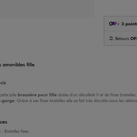
+
3 point
Retours
OF
 amovibles fille
clé
ette jolie
brassière pour fille
dotée d'un décolleté V et de fines bretelles
n-gorge
. Grâce à ses fines bretelles elle se fait très discrète sous les 
ques
e :
Bretelles fixes