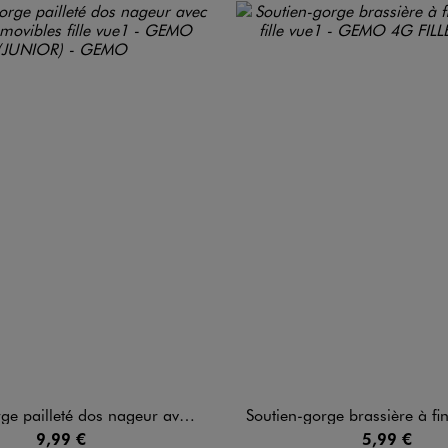
leté dos nageur avec mousse amovibles fille
Soutien-gorge brassière à fines bre
9,99 €
5,99 €