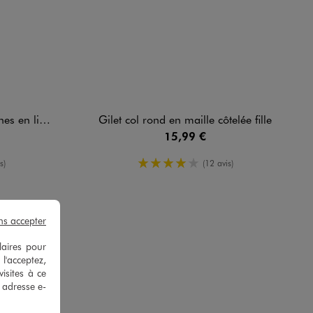
 lin fille
Gilet col rond en maille côtelée fille
15,99 €
oyenne
4/5 de moyenne
s)
(12 avis)
ns accepter
laires pour
 l'acceptez,
isites à ce
e adresse e-