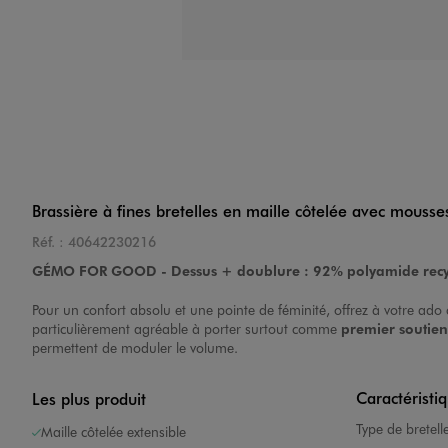
Brassière à fines bretelles en maille côtelée avec mousses
Réf. :
40642230216
GÉMO FOR GOOD - Dessus + doublure : 92% polyamide recy
Pour un confort absolu et une pointe de féminité, offrez à votre ado c
particulièrement agréable à porter surtout comme
premier soutie
permettent de moduler le volume.
Caractéristi
Les plus produit
Type de bretell
Maille côtelée extensible