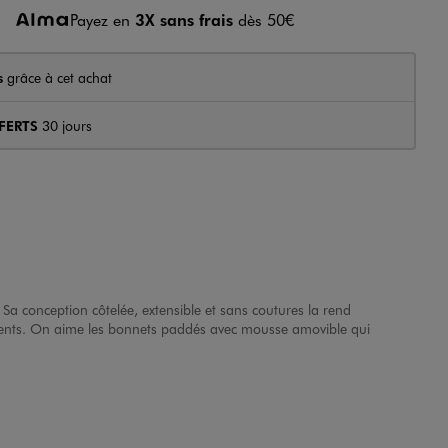
Payez en
3X sans frais
dès 50€
s
grâce à cet achat
FERTS
30 jours
. Sa conception côtelée, extensible et sans coutures la rend
vêtements. On aime les bonnets paddés avec mousse amovible qui