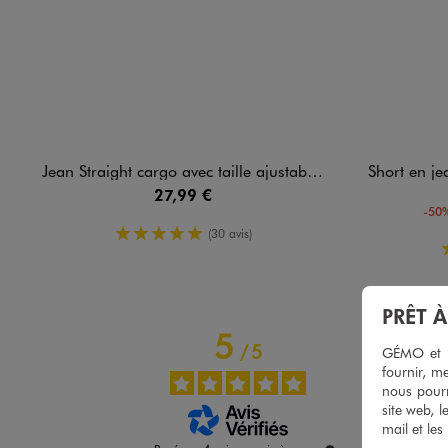
Jean Straight cargo avec taille ajustable fille
Short en jean s
27,99 €
-50%
5/5 de moyenne
(30 avis)
PRÊT 
5
/
5
GÉMO et no
fournir, me
nous pourr
site web, l
mail et les