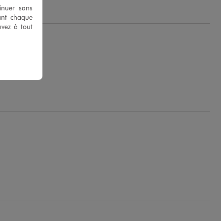
tinuer sans
ant chaque
uvez à tout
 Parfaits