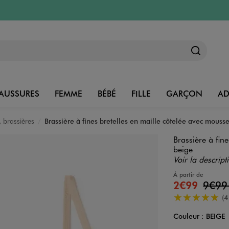
AUSSURES
FEMME
BÉBÉ
FILLE
GARÇON
A
 brassières
Brassière à fines bretelles en maille côtelée avec mousse
Brassière à fin
beige
Voir la descript
À partir de
2€99
9€9
5/5 de moyenn
(4
Couleur :
BEIGE
Couleur
Choisissez votre 