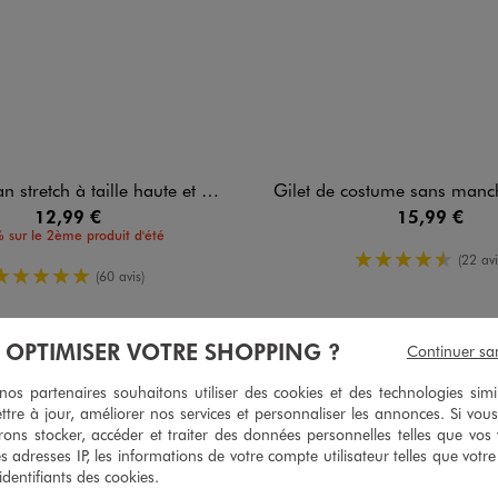
tretch à taille haute et revers fille
Gilet de costume sans manches en
12,99 €
15,99 €
 sur le 2ème produit d'été
4.5/5 de m
(22 avi
5/5 de moyenne
(60 avis)
À OPTIMISER VOTRE SHOPPING ?
Continuer sa
5
/
5
s partenaires souhaitons utiliser des cookies et des technologies simi
ttre à jour, améliorer nos services et personnaliser les annonces. Si vous
Avis vérifié et récompensé
ons stocker, accéder et traiter des données personnelles telles que vos v
Bien
es adresses IP, les informations de votre compte utilisateur telles que votr
 identifiants des cookies.
Avis du
25/06/2025
, suite à une expérience du
12/06/2025
par
Sophie S.