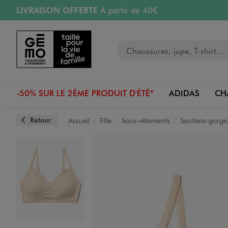
LIVRAISON OFFERTE
A partir de 40€
Aller au contenu principal
Aller à la navigation
RETRAIT ET LIVRAISON OFFERTE
en magasin
Votre recherche
RÉSERVATION GRATUITE
4h en magasin
Retours OFFERTS
pendant 30 jours
-50% SUR LE 2ÈME PRODUIT D'ÉTÉ*
ADIDAS
CH
Retour
Accueil
Fille
Sous-vêtements
Soutiens-gorge,
Image 1 sur 2