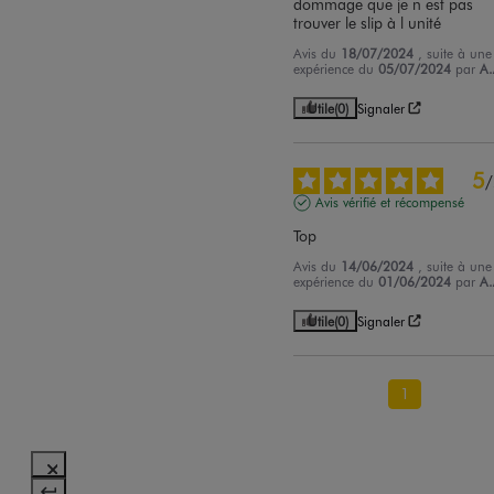
dommage que je n est pas 
trouver le slip à l unité
Avis du
18/07/2024
, suite à une
expérience du
05/07/2024
par
A.
Utile
(0)
Signaler
5
/
Avis vérifié et récompensé
Top
Avis du
14/06/2024
, suite à une
expérience du
01/06/2024
par
A.
Utile
(0)
Signaler
1