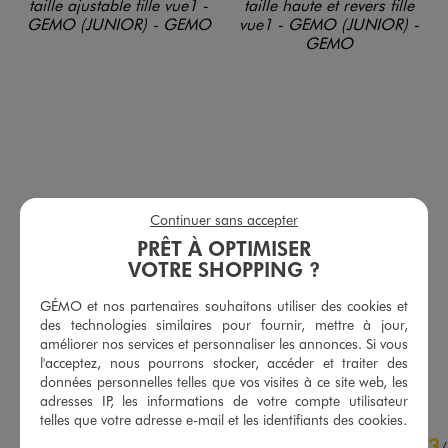
Continuer sans accepter
PRÊT À OPTIMISER
Jean Straight cargo avec taille ajustable fille
Short en jean stretch à taille haute et revers fille
VOTRE SHOPPING ?
27,99 €
12,99 €
-50% sur le 2ème produit d'été
GÉMO et nos partenaires souhaitons utiliser des cookies et
5/5 de moyenne
(30 avis)
des technologies similaires pour fournir, mettre à jour,
5/5 de moyenne
(60 avis)
améliorer nos services et personnaliser les annonces. Si vous
l'acceptez, nous pourrons stocker, accéder et traiter des
AU PANIER
AU PANIER
AJOUTER
AJOUTER
données personnelles telles que vos visites à ce site web, les
adresses IP, les informations de votre compte utilisateur
telles que votre adresse e-mail et les identifiants des cookies.
4.5
3
/
5
/