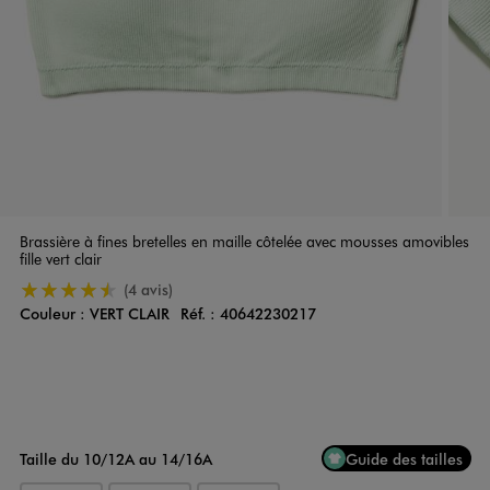
Brassière à fines bretelles en maille côtelée avec mousses amovibles
fille vert clair
4.5/5 de moyenne
(4 avis)
Couleur :
VERT CLAIR
Réf. :
40642230217
Couleur
Choisissez votre Couleur
Taille du 10/12A au 14/16A
Guide des tailles