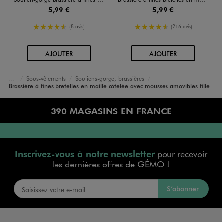
5,99 €
5,99 €
4.5/5 de moyenne
4.5/5 de moyenne
(8 avis)
(216 avis)
AU PANIER
AU PANIER
AJOUTER
AJOUTER
Sous-vêtements
Soutiens-gorge, brassières
Accueil
Fille
Brassière à fines bretelles en maille côtelée avec mousses amovibles fille
390 MAGASINS EN FRANCE
Inscrivez-vous à notre newsletter
pour recevoir
les dernières offres de GÉMO !
S’abonner