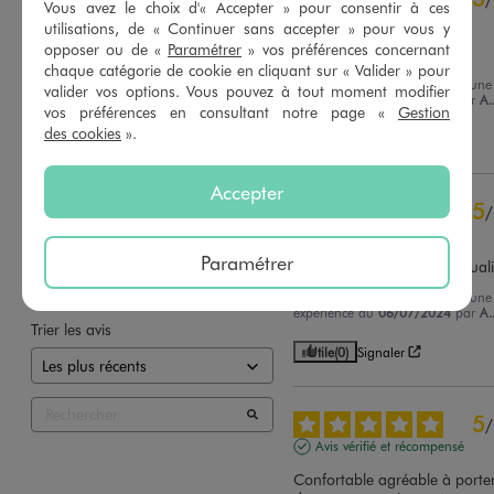
Vous avez le choix d'« Accepter » pour consentir à ces
Avis vérifié et récompensé
utilisations, de « Continuer sans accepter » pour vous y
opposer ou de «
Paramétrer
» vos préférences concernant
Un peu déçue
chaque catégorie de cookie en cliquant sur « Valider » pour
Avis du
14/09/2024
, suite à une
valider vos options. Vous pouvez à tout moment modifier
expérience du
30/08/2024
par
A.
Basé sur
4
avis soumis à un
vos préférences en consultant notre page «
Gestion
contrôle
des cookies
».
Utile
(0)
Signaler
Voir tous les avis sur ce site
5
étoiles
3
Accepter
5
/
4
étoiles
0
Avis vérifié et récompensé
3
étoiles
1
Paramétrer
2
étoiles
0
Très joli et de très bonne qual
1
étoile
0
Avis du
19/07/2024
, suite à une
expérience du
06/07/2024
par
A.
Trier les avis
Utile
(0)
Signaler
5
/
Avis vérifié et récompensé
Confortable agréable à porter