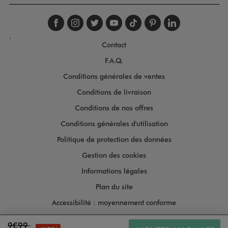
Suivez-nous sur faceboo
Suivez-nous sur inst
Suivez-nous sur twi
Suivez-nous sur
Suivez-nous s
Suivez-nou
Suivez-
.
Contact
F.A.Q.
Conditions générales de ventes
Conditions de livraison
Conditions de nos offres
Conditions générales d'utilisation
Politique de protection des données
Gestion des cookies
Informations légales
Plan du site
Accessibilité : moyennement conforme
9€99