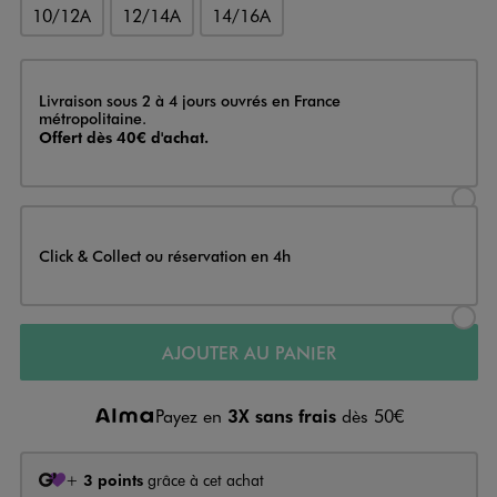
10/12A
12/14A
14/16A
Livraison
Livraison sous 2 à 4 jours ouvrés en France
métropolitaine.
Offert dès 40€ d'achat.
Sélectionner l’option de livraison
Click & Collect ou réservation en 4h
Sélectionner l’option de livraiso
AJOUTER AU PANIER
Payez en
3X sans frais
dès 50€
+
3 points
grâce à cet achat