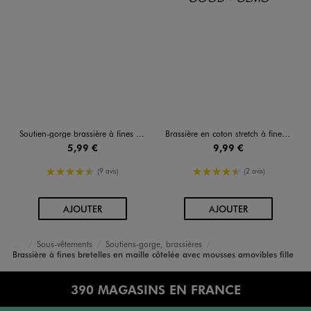
Soutien-gorge brassière à fines bretelles fille
Brassière en coton stretch à fines bretelles fille - Camps United
5,99 €
9,99 €
4.5/5 de moyenne
4.5/5 de moyenne
(9 avis)
(2 avis)
AU PANIER
AU PANIER
AJOUTER
AJOUTER
Sous-vêtements
Soutiens-gorge, brassières
Accueil
Fille
Brassière à fines bretelles en maille côtelée avec mousses amovibles fille
390 MAGASINS EN FRANCE