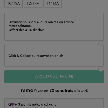
10/12A
12/14A
14/16A
Livraison
Livraison sous 2 à 4 jours ouvrés en France
métropolitaine.
Offert dès 40€ d'achat.
Sélectionner l’option de livraison
Click & Collect ou réservation en 4h
Sélectionner l’option de livraiso
AJOUTER AU PANIER
Payez en
3X sans frais
dès 50€
+
3 points
grâce à cet achat