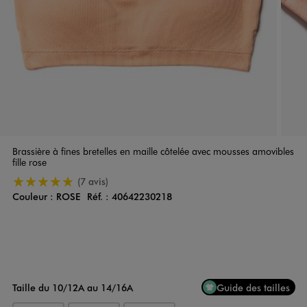
Brassière à fines bretelles en maille côtelée avec mousses amovibles
fille rose
5/5 de moyenne
(7 avis)
Couleur :
ROSE
Réf. :
40642230218
Couleur
Choisissez votre Couleur
Taille du 10/12A au 14/16A
Guide des tailles