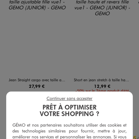
Jean Straight cargo avec taille ajustable fille
Short en jean stretch à taille haute et revers fille
27,99 €
12,99 €
-50% sur le 2ème produit d'été
5/5 de moyenne
(32 avis)
Continuer sans accepter
5/5 de moyenne
(60 avis)
PRÊT À OPTIMISER
VOTRE SHOPPING ?
AU PANIER
AU PANIER
AJOUTER
AJOUTER
GÉMO et nos partenaires souhaitons utiliser des cookies et
des technologies similaires pour fournir, mettre à jour,
5
améliorer nos services et personnaliser les annonces. Si vous
5
/
5
/