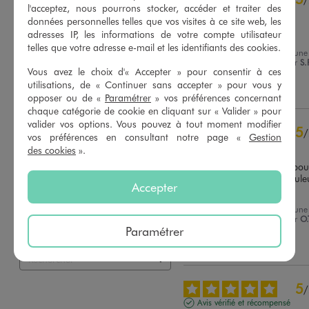
l'acceptez, nous pourrons stocker, accéder et traiter des
Avis vérifié et récompensé
données personnelles telles que vos visites à ce site web, les
Très confortable
adresses IP, les informations de votre compte utilisateur
telles que votre adresse e-mail et les identifiants des cookies.
Avis du
18/02/2025
, suite à une
expérience du
05/02/2025
par
S.
Basé sur
7
avis soumis à un
Vous avez le choix d'« Accepter » pour consentir à ces
contrôle
utilisations, de « Continuer sans accepter » pour vous y
Utile
(0)
Signaler
Voir tous les avis sur ce site
opposer ou de «
Paramétrer
» vos préférences concernant
chaque catégorie de cookie en cliquant sur « Valider » pour
5
étoiles
7
valider vos options. Vous pouvez à tout moment modifier
5
/
4
étoiles
0
vos préférences en consultant notre page «
Gestion
Avis vérifié et récompensé
3
étoiles
0
des cookies
».
2
étoiles
0
Impeccable je l'ai achetée pour
moi qui fait un 38. Jolie couleu
1
étoile
0
Accepter
et bien coupée
Trier les avis
Avis du
03/12/2024
, suite à une
expérience du
19/11/2024
par
O.
Paramétrer
Utile
(0)
Signaler
5
/
Avis vérifié et récompensé