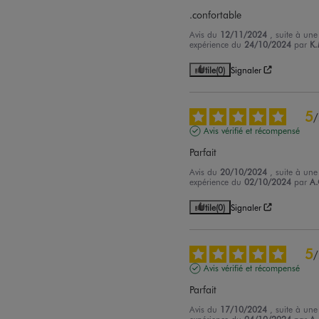
.confortable
Avis du
12/11/2024
, suite à une
expérience du
24/10/2024
par
K.
Utile
(0)
Signaler
5
/
Avis vérifié et récompensé
Parfait
Avis du
20/10/2024
, suite à une
expérience du
02/10/2024
par
A.
Utile
(0)
Signaler
5
/
Avis vérifié et récompensé
Parfait
Avis du
17/10/2024
, suite à une
expérience du
04/10/2024
par
A.