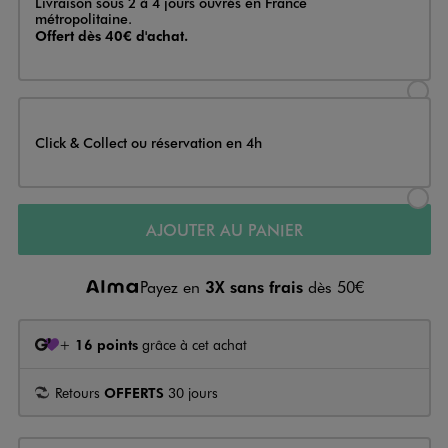
Livraison sous 2 à 4 jours ouvrés en France
métropolitaine.
Offert dès 40€ d'achat.
Sélectionner l’option de livraison
Click & Collect ou réservation en 4h
Sélectionner l’option de livraiso
AJOUTER AU PANIER
Payez en
3X sans frais
dès 50€
+
16 points
grâce à cet achat
Retours
OFFERTS
30 jours