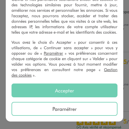
Avis vérifié et récompensé
des technologies similaires pour fournir, mettre à jour,
améliorer nos services et personnaliser les annonces. Si vous
Très jolie casquette bon rappor
l'acceptez, nous pourrons stocker, accéder et traiter des
qualité prix.
données personnelles telles que vos visites à ce site web, les
Avis du
27/07/2026
, suite à une
Basé sur
17
avis soumis à un
adresses IP, les informations de votre compte utilisateur
expérience du
15/07/2026
par
contrôle
telles que votre adresse e-mail et les identifiants des cookies.
Marie-Jeanne C.
Voir tous les avis sur ce site
Vous avez le choix d'« Accepter » pour consentir à ces
Utile
(0)
Signaler
5
étoiles
14
utilisations, de « Continuer sans accepter » pour vous y
opposer ou de «
Paramétrer
» vos préférences concernant
4
étoiles
3
chaque catégorie de cookie en cliquant sur « Valider » pour
3
étoiles
0
5
/
valider vos options. Vous pouvez à tout moment modifier
2
étoiles
0
Avis vérifié et récompensé
vos préférences en consultant notre page «
Gestion
1
étoile
0
des cookies
».
Parfait..
Trier les avis
Avis du
10/07/2026
, suite à une
expérience du
27/06/2026
par
Accepter
Francine R.
Utile
(0)
Signaler
Paramétrer
5
/
Avis vérifié et récompensé