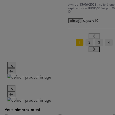
Avis du
13/06/2026
, suite à une
expérience du
30/05/2026
par
Mu
D.
Utile
(0)
Signaler
1
2
3
4
Vous aimerez aussi