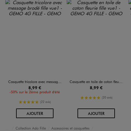
Casquette tricolore avec message brodé fille
Casquette en toile de coton fleurie fille
8,99 €
8,99 €
-50% sur le 2ème produit d'été
5/5 de moyenne
(20 avis)
5/5 de moyenne
(22 avis)
AU PANIER
AU PANIER
AJOUTER
AJOUTER
Collection Ado Fille
Accessoires et casquettes