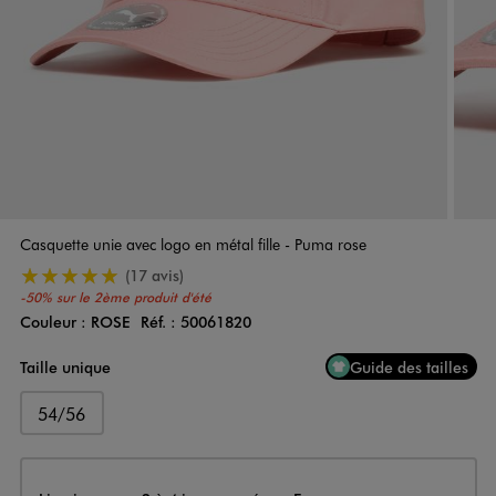
Casquette unie avec logo en métal fille - Puma rose
5/5 de moyenne
(17 avis)
-50% sur le 2ème produit d'été
Couleur :
ROSE
Réf. :
50061820
Couleur
Choisissez votre Couleur
Taille unique
Guide des tailles
54/56
Livraison