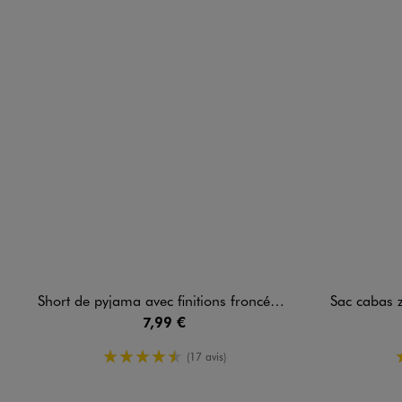
Short de pyjama avec finitions froncées femme
Sac cabas zippé
7,99 €
4.5/5 de moyenne
(17 avis)