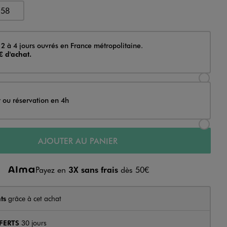
58
 2 à 4 jours ouvrés en France métropolitaine.
€ d'achat.
Sélectionner l’option de livraison Achat et li
t ou réservation en 4h
Sélectionner l’option de livraison Achat et r
AJOUTER AU PANIER
Payez en
3X sans frais
dès 50€
ts
grâce à cet achat
FERTS
30 jours