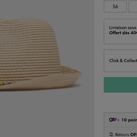
56
Livraison
Livraison sous
Offert dès 40
Click & Collec
+
10 poin
Retours
OF