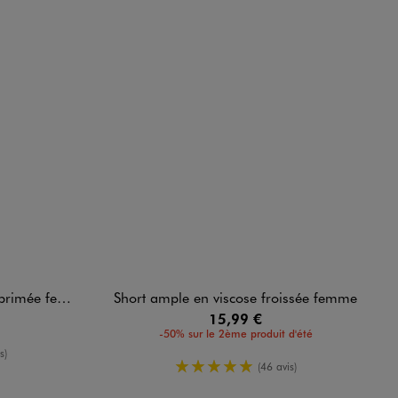
- Hello Kitty
Short ample en viscose froissée femme
15,99 €
-50% sur le 2ème produit d'été
enne
s)
5/5 de moyenne
(46 avis)