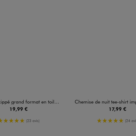
 grand format en toile fleurie femme
Chemise de nuit tee-shirt imprimée femme 
19,99 €
17,99 €
5/5 de moyenne
5/5 de moy
(23 avis)
(24 avi