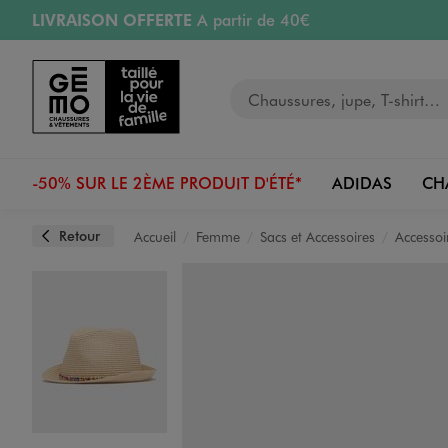
LIVRAISON OFFERTE
A partir de 40€
Aller au contenu principal
Aller à la navigation
RETRAIT ET LIVRAISON OFFERTE
en magasin
Votre recherche
RÉSERVATION GRATUITE
4h en magasin
Retours OFFERTS
pendant 30 jours
-50% SUR LE 2ÈME PRODUIT D'ÉTÉ*
ADIDAS
CH
Retour
Accueil
Femme
Sacs et Accessoires
Accessoi
Image 1 sur 2