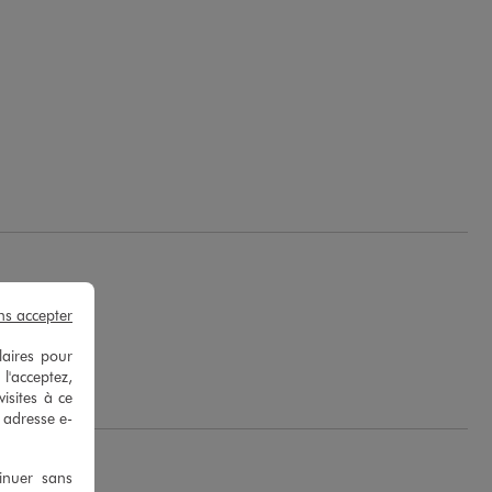
ns accepter
laires pour
 l'acceptez,
isites à ce
e adresse e-
tinuer sans