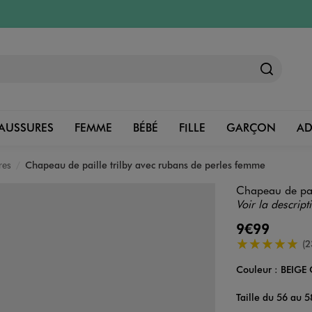
AUSSURES
FEMME
BÉBÉ
FILLE
GARÇON
A
res
Chapeau de paille trilby avec rubans de perles femme
Chapeau de pail
Voir la descript
9€99
5/5 de moyenn
(2
Couleur :
BEIGE 
Couleur
Choisissez votre 
Taille du 56 au 5