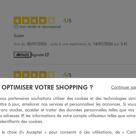
4
/
5
Avis vérifié et récompensé
Super
Avis du
30/07/2026
, suite à une expérience du
14/07/2026
par
S.N.
Utile
(0)
Signaler
4
/
5
Avis vérifié et récompensé
À OPTIMISER VOTRE SHOPPING ?
Continuer sa
Très beau chapeau simple mais super
s partenaires souhaitons utiliser des cookies et des technologies simi
Avis du
25/07/2026
, suite à une expérience du
13/07/2026
par
D.B.
ttre à jour, améliorer nos services et personnaliser les annonces. Si vous
Utile
(0)
Signaler
ons stocker, accéder et traiter des données personnelles telles que vos v
es adresses IP, les informations de votre compte utilisateur telles que votr
 identifiants des cookies.
5
/
5
le choix d'« Accepter » pour consentir à ces utilisations, de « Con
Avis vérifié et récompensé