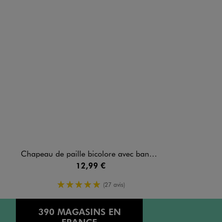
Chapeau de paille bicolore avec bande de tissu femme
12,99 €
5/5 de moyenne
(27 avis)
390 MAGASINS EN
FRANCE