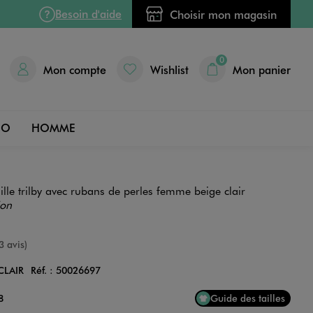
Besoin d'aide
Choisir mon magasin
0
Mon compte
Wishlist
Mon panier
DO
HOMME
le trilby avec rubans de perles femme beige clair
ion
e
3 avis)
CLAIR
Réf. :
50026697
Couleur
8
Guide des tailles