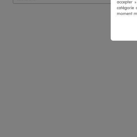
accepter 
catégorie 
moment mod