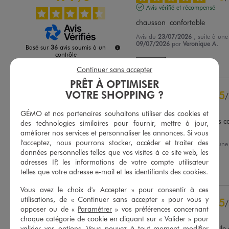
Avis vérifié et récompensé
chausson  confortable
Avis du
23/07/2026
, suite à un
09/07/2026
par
Veronique A.
Basé sur
36
avis soumis à un
contrôle
Utile
(0)
Signaler
Voir tous les avis sur ce site
Continuer sans accepter
PRÊT À OPTIMISER
5
étoiles
23
VOTRE SHOPPING ?
5
/
4
étoiles
8
Avis vérifié et récompensé
3
étoiles
2
GÉMO et nos partenaires souhaitons utiliser des cookies et
2
étoiles
1
Bon maintient du pied. Très co
des technologies similaires pour fournir, mettre à jour,
les adore.
1
étoile
2
améliorer nos services et personnaliser les annonces. Si vous
l'acceptez, nous pourrons stocker, accéder et traiter des
Avis du
25/05/2026
, suite à un
Trier les avis
12/05/2026
par
Delphine L.
données personnelles telles que vos visites à ce site web, les
adresses IP, les informations de votre compte utilisateur
Utile
(0)
Signaler
telles que votre adresse e-mail et les identifiants des cookies.
Vous avez le choix d'« Accepter » pour consentir à ces
utilisations, de « Continuer sans accepter » pour vous y
5
/
opposer ou de «
Paramétrer
» vos préférences concernant
Avis vérifié et récompensé
chaque catégorie de cookie en cliquant sur « Valider » pour
valider vos options. Vous pouvez à tout moment modifier
Parfait taille très bien et facile