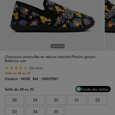
1
Sur 6
2
Sur 6
3
Sur 6
4
Sur 6
5
Sur 6
6
Sur 6
Chaussons pantoufles en velours imprimé Pikachu garçon -
Pokémon noir
4.5/5 de moyenne
(36 avis)
Taille du 28 au 35
Couleur :
NOIR
Réf. :
50029967
Couleur
Choisissez votre Couleur
Taille du 28 au 35
Guide des tailles
28
29
30
31
32
33
34
35