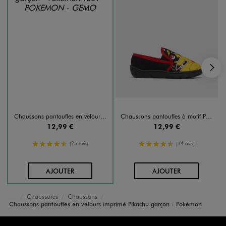
S
Chaussons pantoufles en velours imprimé Pikachu garçon - Pokémon
Chaussons pantoufles à motif Pikachu garçon - Pokémon
12,99 €
12,99 €
4.5/5 de moyenne
4.5/5 de moyenne
(25 avis)
(14 avis)
AU PANIER
AU PANIER
AJOUTER
AJOUTER
Chaussures
Chaussons
Accueil
Garçon
Chaussons pantoufles en velours imprimé Pikachu garçon - Pokémon