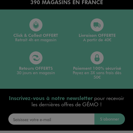
390 MAGASINS EN FRANCE
Click & Collect OFFERT
Livraison OFFERTE
Retrait 4h en magasin
A partir de 40€
Retours OFFERTS
Paiement 100% sécurisé
30 jours en magasin
Payez en 3X sans frais dès
50€
Inscrivez-vous à notre newsletter
pour recevoir
les dernières offres de GÉMO !
S’abonner