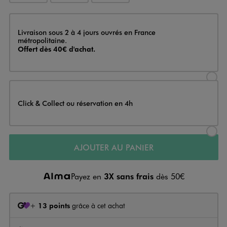
Livraison
Livraison sous 2 à 4 jours ouvrés en France
métropolitaine.
Offert dès 40€ d'achat.
Sélectionner l’option de livraison
Click & Collect ou réservation en 4h
Sélectionner l’option de livraiso
AJOUTER AU PANIER
Payez en
3X sans frais
dès 50€
+
13 points
grâce à cet achat