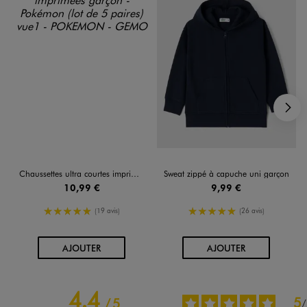
S
Chaussettes ultra courtes imprimées garçon - Pokémon (lot de 5 paires)
Sweat zippé à capuche uni garçon
10,99 €
9,99 €
5/5 de moyenne
5/5 de moyenne
(19 avis)
(26 avis)
AU PANIER
AU PANIER
AJOUTER
AJOUTER
4.4
5
/
5
/