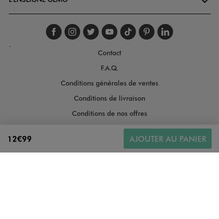
Suivez-nous sur faceboo
Suivez-nous sur inst
Suivez-nous sur twi
Suivez-nous sur
Suivez-nous s
Suivez-nou
Suivez-
.
Contact
F.A.Q.
Conditions générales de ventes
Conditions de livraison
Conditions de nos offres
Conditions générales d'utilisation
12€99
AJOUTER AU PANIER
Politique de protection des données
Gestion des cookies
Informations légales
Plan du site
Accessibilité : moyennement conforme