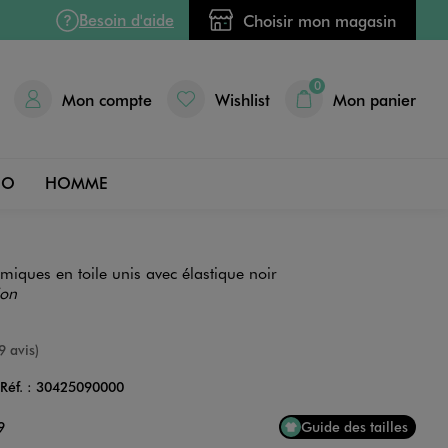
Besoin d'aide
Choisir mon magasin
0
Mon compte
Wishlist
Mon panier
DO
HOMME
iques en toile unis avec élastique noir
ion
nne
9 avis)
Réf. :
30425090000
Couleur
9
Guide des tailles