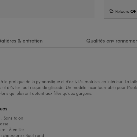
Retours
OF
atières & entretien
Qualités environnemen
 la pratique de la gymnastique et d’activités motrices en intérieur. La toile
s et d’éviter tout risque de glissade. Un modèle incontournable pour l'écol
loris qui plairont autant aux filles qu'aux garçons.
ques
 :
Sans talon
asse
ure :
À enfiler
e chaussure :
Bout rond