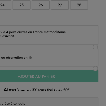
24
25
26
27
28
 2 à 4 jours ouvrés en France métropolitaine.
€ d'achat.
Sélectionner l’option de livraison Achat et li
t ou réservation en 4h
Sélectionner l’option de livraison Achat et r
AJOUTER AU PANIER
Payez en
3X sans frais
dès 50€
s
grâce à cet achat