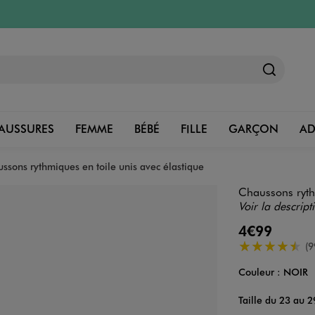
AUSSURES
FEMME
BÉBÉ
FILLE
GARÇON
A
ssons rythmiques en toile unis avec élastique
Chaussons rythm
Voir la descript
4€99
4.5/5 de moye
(9
Couleur :
NOIR
Couleur
Choisissez votre 
Taille du 23 au 2