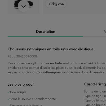
<7kg
<7kg
<7kg
<7kg
<7kg
<7kg
CO2e
CO2e
CO2e
CO2e
CO2e
CO2e
Suivant
Image 4 sur 6
Description
M
Chaussons rythmiques en toile unis avec élastique
Réf. :
30425090000
Image 5 sur 6
Ces
chaussons rythmiques en toile
sont particulièrement adaptés à
antidérapante permet d’isoler les pieds du sol froid, d’amortir les pa
les pieds au chaud. Ces
rythmiques
sont déclinés dans différents co
Caractéristi
Les plus produit
Forme de talon
Toile souple
Type de tige :
B
Semelle souple et antidérapante
Image 6 sur 6
Type de fermet
Type de bout d
Élastique sur le dessus