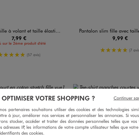
à volant et taille élastique fille
Pantalon slim fille avec tail
7,99 €
9,99 €
 sur le 2ème produit d'été
5/5 de mo
(7 avis
5/5 de moyenne
(57 avis)
À OPTIMISER VOTRE SHOPPING ?
Continuer sa
s partenaires souhaitons utiliser des cookies et des technologies simi
ttre à jour, améliorer nos services et personnaliser les annonces. Si vous
ons stocker, accéder et traiter des données personnelles telles que vos v
es adresses IP, les informations de votre compte utilisateur telles que votr
 identifiants des cookies.