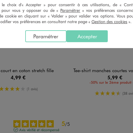
le choix d'« Accepter » pour consentir à ces utilisations, de « Con
» pour vous y opposer ou de «
Paramétrer
» vos préférences concern
de cookie en cliquant sur « Valider » pour valider vos options. Vous po
ifier vos préférences en consultant notre page «
Gestion des cookies
».
Paramétrer
Accepter
court en coton stretch fille
Tee-shirt manches courtes vol
4,99 €
5,99 €
-50% sur le 2ème produit 
4/5 de moyenne
(1 avis)
4.5/5 de m
(38 avi
5
/
5
Avis vérifié et récompensé