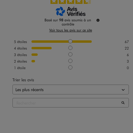
Basé sur
98
avis soumis à un
contrôle
Voir tous les avis sur ce site
5
étoiles
67
4
étoiles
22
3
étoiles
6
2
étoiles
3
1
étoile
0
Trier les avis