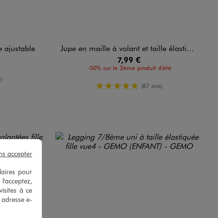
le ajustable
Jupe en maille à volant et taille élastique fille
7,99 €
-50% sur le 2ème produit d'été
yenne
)
5/5 de moyenne
(87 avis)
ns accepter
laires pour
 l'acceptez,
isites à ce
e adresse e-