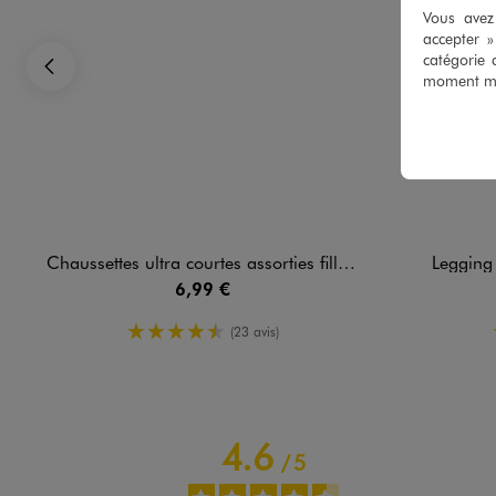
Vous avez 
accepter 
catégorie 
moment mod
Précédent
Chaussettes ultra courtes assorties fille (lot de 5)
Legging 
6,99 €
4.5/5 de moyenne
(23 avis)
4.6
/
5