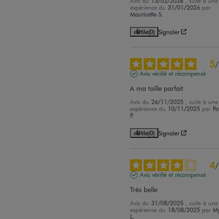
Avis du
13/02/2026
, suite à une
expérience du
31/01/2026
par
Mauricette S.
Utile
(0)
Signaler
5
/
Avis vérifié et récompensé
A ma taille parfait
Avis du
26/11/2025
, suite à une
expérience du
10/11/2025
par
Pa
P.
Utile
(0)
Signaler
4
/
Avis vérifié et récompensé
Très belle
Avis du
31/08/2025
, suite à une
expérience du
18/08/2025
par
My
L.