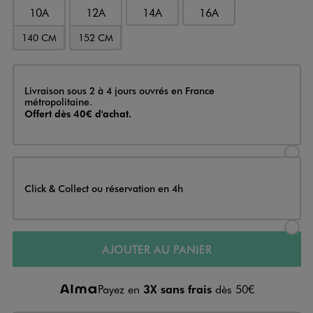
10A
12A
14A
16A
140 CM
152 CM
Livraison
Livraison sous 2 à 4 jours ouvrés en France
métropolitaine.
Offert dès 40€ d'achat.
Sélectionner l’option de livraison
Click & Collect ou réservation en 4h
Sélectionner l’option de livraiso
AJOUTER AU PANIER
Payez en
3X sans frais
dès 50€