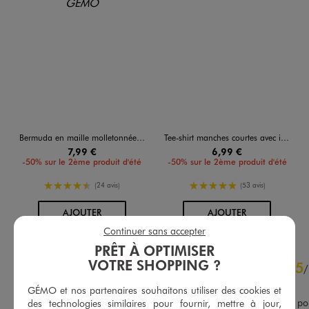
Bermuda en maille molletonnée avec ceinture ajustable garçon
Tee-shirt manches courtes avec inscriptions graffiti garçon
7,99 €
6,99 €
-50% sur le 2ème produit d'été
-50% sur le 2ème produit d'été
4.5/5 de moyenne
5/5 de moyenne
(24 avis)
(53 avis)
AU PANIER
AU PANIER
AJOUTER
AJOUTER
Continuer sans accepter
PRÊT À OPTIMISER
4.9
VOTRE SHOPPING ?
5
/
5
/
Avis vérifié et récompensé
GÉMO et nos partenaires souhaitons utiliser des cookies et
Super légère et agréable à port
des technologies similaires pour fournir, mettre à jour,