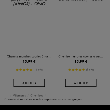
Chemise manches courtes à rayures et col cubain garçon
Chemise manches courtes à carreaux garçon
15,99 €
15,99 €
5/5 de moyenne
5/5 de moyenne
(16 avis)
(8 avis)
AU PANIER
AU PANIER
AJOUTER
AJOUTER
Vêtements
Chemises
Accueil
Garçon
Chemise à manches courtes imprimée en viscose garçon