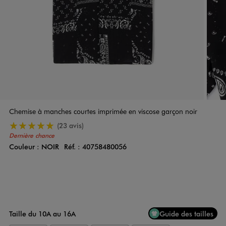
Chemise à manches courtes imprimée en viscose garçon noir
5/5 de moyenne
(23 avis)
Dernière chance
Couleur :
NOIR
Réf. :
40758480056
Couleur
Choisissez votre Couleur
Taille du 10A au 16A
Guide des tailles