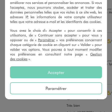
Mon fils adore !
améliorer nos services et personnaliser les annonces. Si vous
l'acceptez, nous pourrons stocker, accéder et traiter des
Avis du
16/06/2026
, suite à une
Basé sur
23
avis soumis à un
données personnelles telles que vos visites à ce site web, les
expérience du
29/05/2026
par
Me
contrôle
M.
adresses IP, les informations de votre compte utilisateur
Voir tous les avis sur ce site
telles que votre adresse e-mail et les identifiants des cookies.
Utile
(0)
Signaler
5
étoiles
21
Vous avez le choix d'« Accepter » pour consentir à ces
4
étoiles
2
utilisations, de « Continuer sans accepter » pour vous y
3
étoiles
0
opposer ou de «
Paramétrer
» vos préférences concernant
5
/
chaque catégorie de cookie en cliquant sur « Valider » pour
2
étoiles
0
Avis vérifié et récompensé
valider vos options. Vous pouvez à tout moment modifier
1
étoile
0
Belle chemise
vos préférences en consultant notre page «
Gestion
des cookies
».
Trier les avis
Avis du
21/02/2026
, suite à une
expérience du
07/02/2026
par
Sy
N.
Accepter
Utile
(0)
Signaler
Paramétrer
5
/
Avis vérifié et récompensé
Très bien