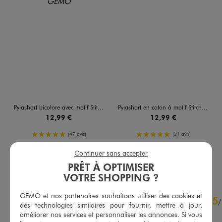
Pyjashort bicolore avec motif Stitch fille - Disney
Pyjashort en coton à motif Stitch fille - Disney
12,99 €
12,99 €
5/5 de moyenne
5/5 de moyenne
(47 avis)
(21 avis)
Continuer sans accepter
AU PANIER
AU PANIER
AJOUTER
AJOUTER
PRÊT À OPTIMISER
VOTRE SHOPPING ?
4.8
GÉMO et nos partenaires souhaitons utiliser des cookies et
5
/
5
/
des technologies similaires pour fournir, mettre à jour,
Avis vérifié et récompensé
améliorer nos services et personnaliser les annonces. Si vous