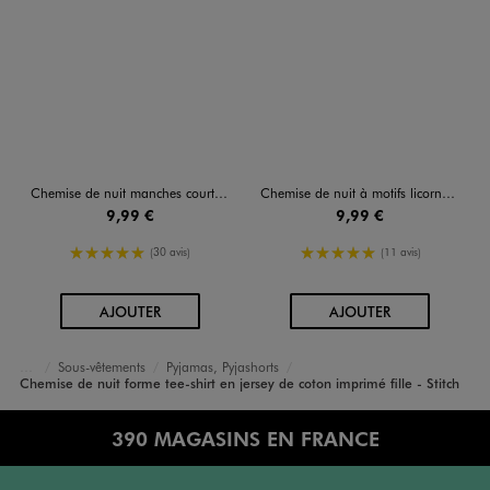
Chemise de nuit manches courtes à motifs fille - Hello Kitty
Chemise de nuit à motifs licornes fille
9,99 €
9,99 €
5/5 de moyenne
5/5 de moyenne
(30 avis)
(11 avis)
AU PANIER
AU PANIER
AJOUTER
AJOUTER
Sous-vêtements
Pyjamas, Pyjashorts
Accueil
Fille
Chemise de nuit forme tee-shirt en jersey de coton imprimé fille - Stitch
390 MAGASINS EN FRANCE