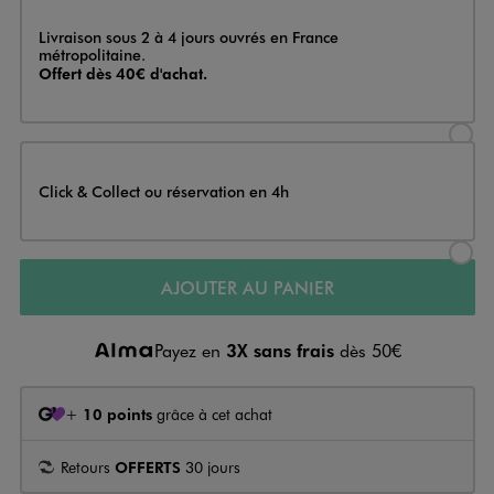
Livraison
Livraison sous 2 à 4 jours ouvrés en France
métropolitaine.
Offert dès 40€ d'achat.
Sélectionner l’option de livraison
Click & Collect ou réservation en 4h
Sélectionner l’option de livraiso
AJOUTER AU PANIER
Payez en
3X sans frais
dès 50€
+
10 points
grâce à cet achat
Retours
OFFERTS
30 jours