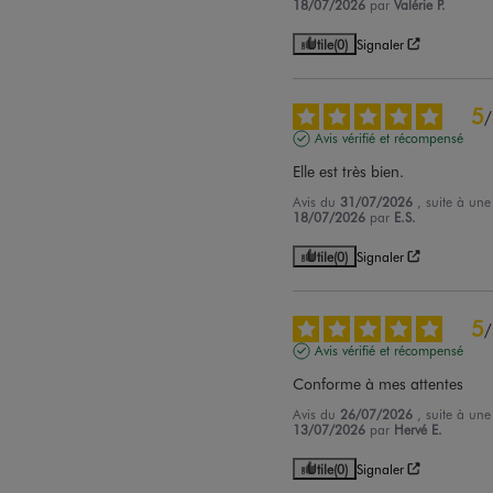
18/07/2026
par
Valérie P.
Utile
(0)
Signaler
5
/
Avis vérifié et récompensé
Elle est très bien.
Avis du
31/07/2026
, suite à un
18/07/2026
par
E.S.
Utile
(0)
Signaler
5
/
Avis vérifié et récompensé
Conforme à mes attentes
Avis du
26/07/2026
, suite à un
13/07/2026
par
Hervé E.
Utile
(0)
Signaler