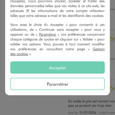
l'acceptez, nous pourrons stocker, accéder et traiter des
Top ma fille est ravie
données personnelles telles que vos visites à ce site web, les
Avis du
07/08/2026
, suite à un
adresses IP, les informations de votre compte utilisateur
25/07/2026
par
Christelle B.
Basé sur
55
avis soumis à un
telles que votre adresse e-mail et les identifiants des cookies.
contrôle
Utile
(0)
Signaler
Voir tous les avis sur ce site
Vous avez le choix d'« Accepter » pour consentir à ces
utilisations, de « Continuer sans accepter » pour vous y
5
étoiles
48
opposer ou de «
Paramétrer
» vos préférences concernant
5
/
chaque catégorie de cookie en cliquant sur « Valider » pour
4
étoiles
6
valider vos options. Vous pouvez à tout moment modifier
Avis vérifié et récompensé
3
étoiles
0
vos préférences en consultant notre page «
Gestion
2
étoiles
0
tres bien enfants content
des cookies
».
1
étoile
1
Avis du
01/08/2026
, suite à un
17/07/2026
par
Bruno S.
Trier les avis
Accepter
Utile
(0)
Signaler
Paramétrer
5
/
Avis vérifié et récompensé
En solde le prix est correct non
pas ce produit car trop cher
Avis du
31/07/2026
, suite à un