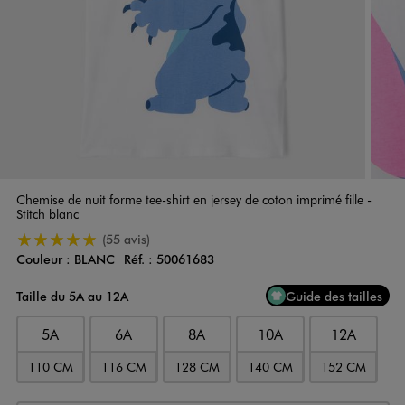
Chemise de nuit forme tee-shirt en jersey de coton imprimé fille -
Stitch blanc
5/5 de moyenne
(55 avis)
Couleur :
BLANC
Réf. :
50061683
Couleur
Choisissez votre Couleur
Taille du 5A au 12A
Guide des tailles
5A
6A
8A
10A
12A
110 CM
116 CM
128 CM
140 CM
152 CM