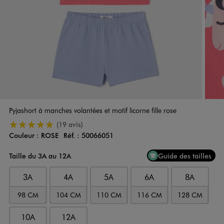
Pyjashort à manches volantées et motif licorne fille rose
5/5 de moyenne
(19 avis)
Couleur :
ROSE
Réf. :
50066051
Couleur
Choisissez votre Couleur
Taille du 3A au 12A
Guide des tailles
3A
4A
5A
6A
8A
98 CM
104 CM
110 CM
116 CM
128 CM
10A
12A