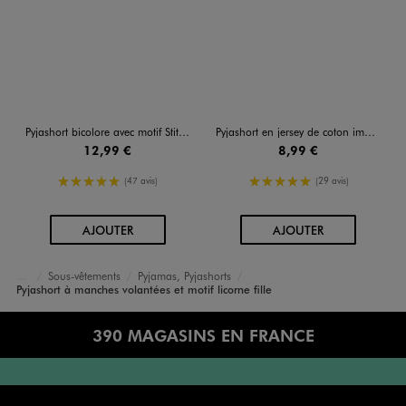
Pyjashort bicolore avec motif Stitch fille - Disney
Pyjashort en jersey de coton imprimé fille
12,99 €
8,99 €
5/5 de moyenne
5/5 de moyenne
(47 avis)
(29 avis)
AU PANIER
AU PANIER
AJOUTER
AJOUTER
Sous-vêtements
Pyjamas, Pyjashorts
Accueil
Fille
Pyjashort à manches volantées et motif licorne fille
390 MAGASINS EN FRANCE