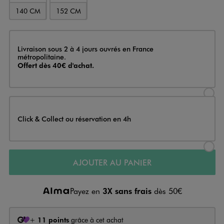
140 CM
152 CM
Livraison
Livraison sous 2 à 4 jours ouvrés en France
métropolitaine.
Offert dès 40€ d'achat.
Sélectionner l’option de livraison
Click & Collect ou réservation en 4h
Sélectionner l’option de livraiso
AJOUTER AU PANIER
Payez en
3X sans frais
dès 50€
+
11 points
grâce à cet achat