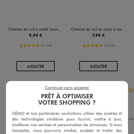
Chemise de nuit à motifs licornes fille
Chemise de nuit en coton à motif exotiques fille
9,99 €
7,99 €
5/5 de moyenne
5/5 de moyenne
(11 avis)
(18 avis)
AU PANIER
AU PANIER
AJOUTER
AJOUTER
4.9
Continuer sans accepter
5
/
5
/
PRÊT À OPTIMISER
Avis vérifié et récompensé
VOTRE SHOPPING ?
Matière hyper agréable 

Belles couleurs
GÉMO et nos partenaires souhaitons utiliser des cookies et
Avis du
17/07/2026
, suite à une
des technologies similaires pour fournir, mettre à jour,
Basé sur
19
avis soumis à un
expérience du
04/07/2026
par
contrôle
améliorer nos services et personnaliser les annonces. Si vous
Christine V.
Voir tous les avis sur ce site
l'acceptez, nous pourrons stocker, accéder et traiter des