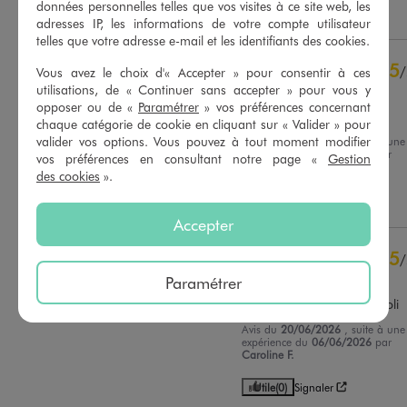
données personnelles telles que vos visites à ce site web, les
Utile
(0)
Signaler
adresses IP, les informations de votre compte utilisateur
5
étoiles
17
telles que votre adresse e-mail et les identifiants des cookies.
4
étoiles
2
3
étoiles
0
5
/
Vous avez le choix d'« Accepter » pour consentir à ces
2
étoiles
0
utilisations, de « Continuer sans accepter » pour vous y
Avis vérifié et récompensé
1
étoile
0
opposer ou de «
Paramétrer
» vos préférences concernant
Parfait pour cet été
chaque catégorie de cookie en cliquant sur « Valider » pour
Trier les avis
valider vos options. Vous pouvez à tout moment modifier
Avis du
14/07/2026
, suite à une
expérience du
24/06/2026
par
vos préférences en consultant notre page «
Gestion
Audrey M.
des cookies
».
Utile
(0)
Signaler
Accepter
5
/
Avis vérifié et récompensé
Paramétrer
Taille parfaitement et très joli
Avis du
20/06/2026
, suite à une
expérience du
06/06/2026
par
Caroline F.
Utile
(0)
Signaler