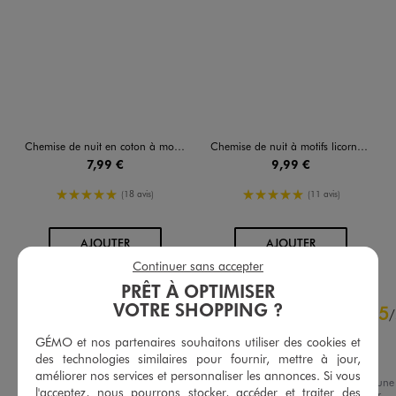
Chemise de nuit en coton à motif exotiques fille
Chemise de nuit à motifs licornes fille
7,99 €
9,99 €
5/5 de moyenne
5/5 de moyenne
(18 avis)
(11 avis)
AU PANIER
AU PANIER
AJOUTER
AJOUTER
Continuer sans accepter
PRÊT À OPTIMISER
4.6
VOTRE SHOPPING ?
5
/
5
/
Avis vérifié et récompensé
GÉMO et nos partenaires souhaitons utiliser des cookies et
Ras
des technologies similaires pour fournir, mettre à jour,
améliorer nos services et personnaliser les annonces. Si vous
Avis du
31/07/2026
, suite à une
l'acceptez, nous pourrons stocker, accéder et traiter des
expérience du
18/07/2026
par