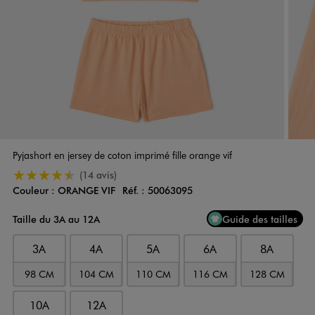
Pyjashort en jersey de coton imprimé fille orange vif
4.5/5 de moyenne
(14 avis)
Couleur :
ORANGE VIF
Réf. :
50063095
Couleur
Choisissez votre Couleur
Taille du 3A au 12A
Guide des tailles
3A
4A
5A
6A
8A
98 CM
104 CM
110 CM
116 CM
128 CM
10A
12A