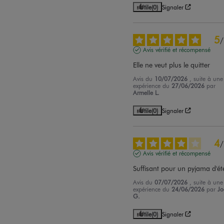
Utile
(0)
Signaler
5
/
Avis vérifié et récompensé
Elle ne veut plus le quitter
Avis du
10/07/2026
, suite à une
expérience du
27/06/2026
par
Armelle L.
Utile
(0)
Signaler
4
/
Avis vérifié et récompensé
Suffisant pour un pyjama d'ét
Avis du
07/07/2026
, suite à une
expérience du
24/06/2026
par
Jo
G.
Utile
(0)
Signaler