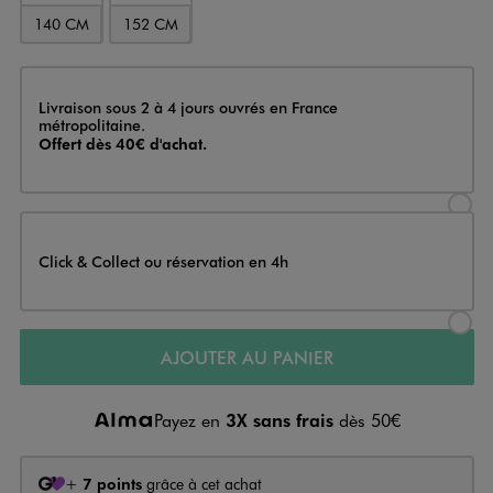
140 CM
152 CM
Livraison
Livraison sous 2 à 4 jours ouvrés en France
métropolitaine.
Offert dès 40€ d'achat.
Sélectionner l’option de livraison
Click & Collect ou réservation en 4h
Sélectionner l’option de livraiso
AJOUTER AU PANIER
Payez en
3X sans frais
dès 50€
+
7 points
grâce à cet achat