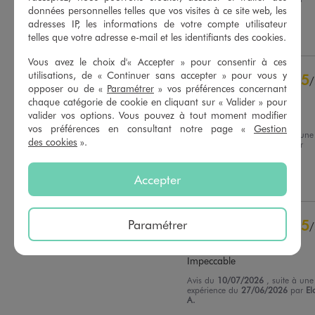
Basé sur
14
avis soumis à un
Pascale B.
données personnelles telles que vos visites à ce site web, les
contrôle
adresses IP, les informations de votre compte utilisateur
Voir tous les avis sur ce site
Utile
(0)
Signaler
telles que votre adresse e-mail et les identifiants des cookies.
5
étoiles
9
Vous avez le choix d'« Accepter » pour consentir à ces
4
étoiles
5
utilisations, de « Continuer sans accepter » pour vous y
5
/
3
étoiles
0
opposer ou de «
Paramétrer
» vos préférences concernant
Avis vérifié et récompensé
chaque catégorie de cookie en cliquant sur « Valider » pour
2
étoiles
0
valider vos options. Vous pouvez à tout moment modifier
parfait
1
étoile
0
vos préférences en consultant notre page «
Gestion
Avis du
31/07/2026
, suite à une
des cookies
».
Trier les avis
expérience du
15/07/2026
par
Delphine V.
Accepter
Utile
(0)
Signaler
Paramétrer
5
/
Avis vérifié et récompensé
Impeccable
Avis du
10/07/2026
, suite à une
expérience du
27/06/2026
par
El
A.