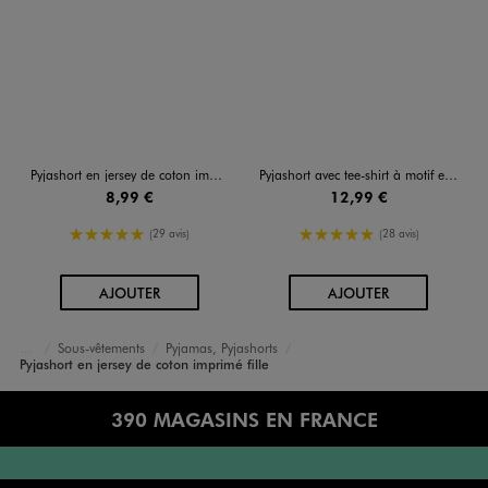
Pyjashort en jersey de coton imprimé fille
Pyjashort avec tee-shirt à motif et bas rayé fille
8,99 €
12,99 €
5/5 de moyenne
5/5 de moyenne
(29 avis)
(28 avis)
AU PANIER
AU PANIER
AJOUTER
AJOUTER
Sous-vêtements
Pyjamas, Pyjashorts
Accueil
Fille
Pyjashort en jersey de coton imprimé fille
390 MAGASINS EN FRANCE