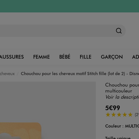
AUSSURES
FEMME
BÉBÉ
FILLE
GARÇON
A
 cheveux
Chouchou pour les cheveux motif Stitch fille (lot de 2) - Disn
Chouchou pour l
multicouleur
Voir la descript
5€99
5/5 de moyenn
(2
Couleur :
MULTI
Couleur
Choisissez votre 
Taille unique