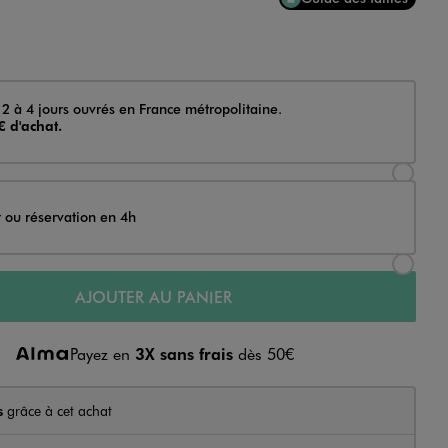
 2 à 4 jours ouvrés en France métropolitaine.
€ d'achat.
Sélectionner l’option de livraison Achat et li
t ou réservation en 4h
Sélectionner l’option de livraison Achat et r
AJOUTER AU PANIER
Payez en
3X sans frais
dès 50€
s
grâce à cet achat