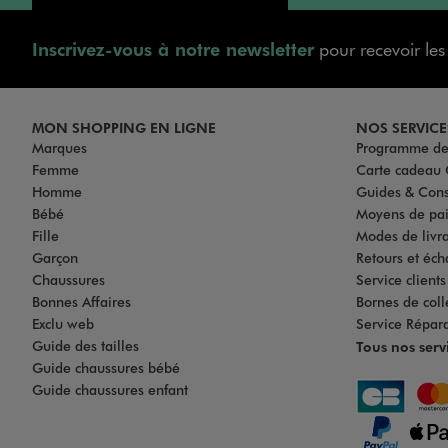
Inscrivez-vous à notre newsletter
pour recevoir le
MON SHOPPING EN LIGNE
NOS SERVICE
Marques
Programme de 
Femme
Carte cadea
Homme
Guides & Cons
Bébé
Moyens de pa
Fille
Modes de livrai
Garçon
Retours et éch
Chaussures
Service client
Bonnes Affaires
Bornes de coll
Exclu web
Service Répar
Guide des tailles
Tous nos serv
Guide chaussures bébé
Guide chaussures enfant