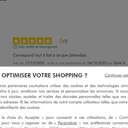
5
/
5
Avis vérifié et récompensé
Correspond tout à fait à ce que j'attendais
Avis du
17/12/2025
, suite à une expérience du
04/12/2025
par
Sylvie B.
Utile
(0)
Signaler
À OPTIMISER VOTRE SHOPPING ?
Continuer sa
s partenaires souhaitons utiliser des cookies et des technologies simi
5
ttre à jour, améliorer nos services et personnaliser les annonces. Si vous
/
5
ons stocker, accéder et traiter des données personnelles telles que vos v
Avis vérifié et récompensé
es adresses IP, les informations de votre compte utilisateur telles que votr
Parfait maintien des cheveux ne glisse pas et joli motif
 identifiants des cookies.
Avis du
15/10/2025
, suite à une expérience du
27/09/2025
par
Evelyne T.
le choix d'« Accepter » pour consentir à ces utilisations, de « Con
» pour vous y opposer ou de «
Paramétrer
» vos préférences concern
Utile
(0)
Signaler