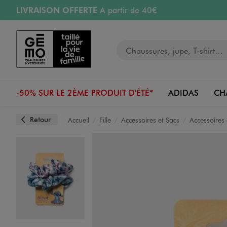
LIVRAISON OFFERTE
A partir de 40€
Aller au contenu principal
Aller à la navigation
RETRAIT ET LIVRAISON OFFERTE
en magasin
Votre recherche
RÉSERVATION GRATUITE
4h en magasin
Retours OFFERTS
pendant 30 jours
-50% SUR LE 2ÈME PRODUIT D'ÉTÉ*
ADIDAS
CH
Retour
Accueil
Fille
Accessoires et Sacs
Accessoires
Image 1 sur 3