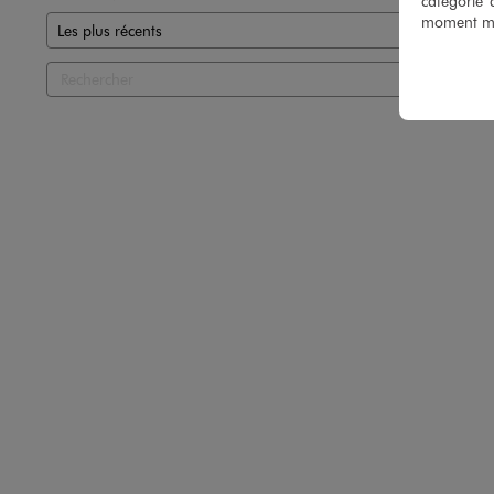
catégorie 
moment mod