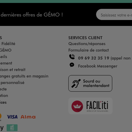
s dernières offres de GÉMO !
S
SERVICES CLIENT
Fidélité
Questions/réponses
u GÉMO
Formulaire de contact
eils
09 69 32 35 19
(appel non 
iement
Facebook Messenger
son et retrait
anges gratuits en magasin
s personnalisé
ecte
ation
Faciliti
ices
Goodays