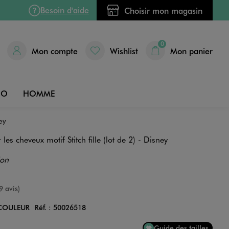
Besoin d'aide
Choisir mon magasin
0
Mon compte
Wishlist
Mon panier
DO
HOMME
ey
es cheveux motif Stitch fille (lot de 2) - Disney
ion
e
9 avis)
COULEUR
Réf. :
50026518
Couleur
Guide des tailles