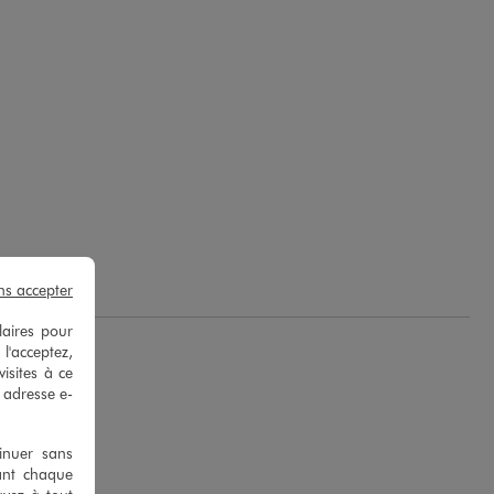
ns accepter
laires pour
 l'acceptez,
isites à ce
e adresse e-
tinuer sans
ant chaque