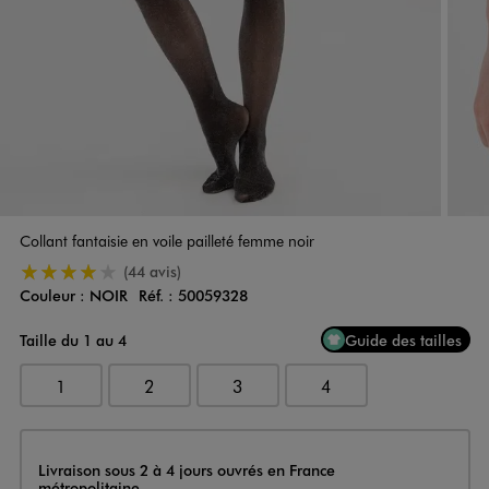
Collant fantaisie en voile pailleté femme noir
4/5 de moyenne
(44 avis)
Couleur :
NOIR
Réf. :
50059328
Couleur
Choisissez votre Couleur
Taille du 1 au 4
Guide des tailles
1
2
3
4
Livraison
Livraison sous 2 à 4 jours ouvrés en France
métropolitaine.