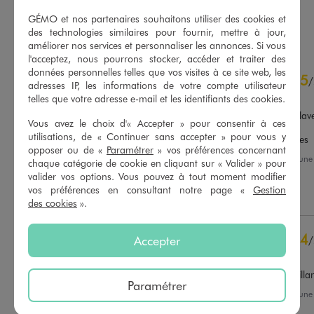
GÉMO et nos partenaires souhaitons utiliser des cookies et
AU PANIER
AU PANIER
AJOUTER
AJOUTER
des technologies similaires pour fournir, mettre à jour,
améliorer nos services et personnaliser les annonces. Si vous
l'acceptez, nous pourrons stocker, accéder et traiter des
4.2
données personnelles telles que vos visites à ce site web, les
5
/
5
/
adresses IP, les informations de votre compte utilisateur
Avis vérifié et récompensé
telles que votre adresse e-mail et les identifiants des cookies.
Je l'es lavé à la machine à lave
Vous avez le choix d'« Accepter » pour consentir à ces
30degres le collant 

utilisations, de « Continuer sans accepter » pour vous y
Les paillettes ont bien tenues
opposer ou de «
Paramétrer
» vos préférences concernant
Basé sur
44
avis soumis à un
Avis du
29/05/2026
, suite à un
contrôle
chaque catégorie de cookie en cliquant sur « Valider » pour
16/05/2026
par
R.B.
Voir tous les avis sur ce site
valider vos options. Vous pouvez à tout moment modifier
vos préférences en consultant notre page «
Gestion
Utile
(0)
Signaler
5
étoiles
25
des cookies
».
4
étoiles
9
3
étoiles
6
4
Accepter
/
2
étoiles
3
Avis vérifié et récompensé
1
étoile
1
Très joli collant solide et brilla
Paramétrer
Trier les avis
Avis du
22/01/2026
, suite à un
09/01/2026
par
Muriel F.