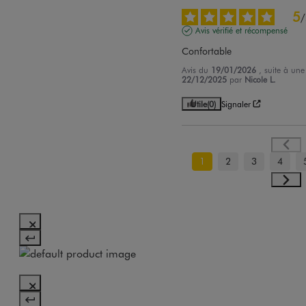
5
/
Avis vérifié et récompensé
Confortable
Avis du
19/01/2026
, suite à un
22/12/2025
par
Nicole L.
Utile
(0)
Signaler
1
2
3
4