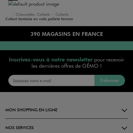
Chaussettes, Collants
Collants
Accueil
Femme
Lingerie
Collant fantaisie en voile pailleté femme
390 MAGASINS EN FRANCE
Inscrivez-vous à notre newsletter
pour recevoir
les dernières offres de GÉMO !
S’abonner
MON SHOPPING EN LIGNE
NOS SERVICES