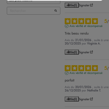
Utile
(0)
Signaler
5
/
Avis vérifié et récompensé
Très beau rendu
Avis du
21/01/2026
, suite à un
20/12/2025
par
Virginie A.
Utile
(0)
Signaler
5
/
Avis vérifié et récompensé
parfait
Avis du
20/01/2026
, suite à un
26/12/2025
par
Nathalie T.
Utile
(0)
Signaler