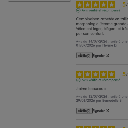
5
/
Avis vérifié et récompensé
Combinaison achetée en taille
morphologie (femme grande e
Vêtement léger, élégant et trè
par son confort.
Avis du
14/07/2026
, suite à un
01/07/2026
par
Helene D.
Utile
(0)
Signaler
5
/
Avis vérifié et récompensé
J aime beaucoup
Avis du
12/07/2026
, suite à un
29/06/2026
par
Bernadette B.
Utile
(0)
Signaler