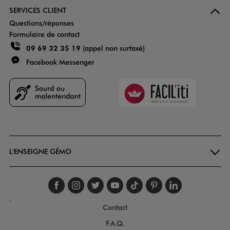
SERVICES CLIENT
Questions/réponses
Formulaire de contact
09 69 32 35 19
(appel non surtaxé)
Facebook Messenger
Faciliti
Goodays
L'ENSEIGNE GÉMO
Suivez-nous sur faceboo
Suivez-nous sur inst
Suivez-nous sur twi
Suivez-nous sur
Suivez-nous s
Suivez-nou
Suivez-
.
Contact
F.A.Q.