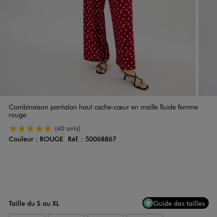
Combinaison pantalon haut cache-cœur en maille fluide femme
rouge
5/5 de moyenne
(40 avis)
Couleur :
ROUGE
Réf. :
50068867
Couleur
Choisissez votre Couleur
Taille du S au XL
Guide des tailles