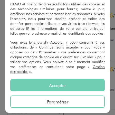
GÉMO et nos partenaires souhaitons utiliser des cookies et
des technologies similaires pour fournir, mettre à jour,
4.8
améliorer nos services et personnaliser les annonces. Si vous
5
/
5
/
l'acceptez, nous pourrons stocker, accéder et traiter des
Avis vérifié et récompensé
données personnelles telles que vos visites à ce site web, les
Très jolie, la matière fluide to
adresses IP, les informations de votre compte utilisateur
agréable a porter
telles que votre adresse e-mail et les identifiants des cookies.
Avis du
04/08/2026
, suite à un
Basé sur
40
avis soumis à un
Vous avez le choix d'« Accepter » pour consentir à ces
20/07/2026
par
Melodie P.
contrôle
utilisations, de « Continuer sans accepter » pour vous y
Voir tous les avis sur ce site
opposer ou de «
Paramétrer
» vos préférences concernant
Utile
(0)
Signaler
chaque catégorie de cookie en cliquant sur « Valider » pour
5
étoiles
33
valider vos options. Vous pouvez à tout moment modifier
4
étoiles
6
vos préférences en consultant notre page «
Gestion
5
/
3
étoiles
0
des cookies
».
Avis vérifié et récompensé
2
étoiles
1
Fluide. Agréable a porter
1
étoile
0
Accepter
Avis du
23/07/2026
, suite à un
Trier les avis
10/07/2026
par
Sylvie F.
Paramétrer
Utile
(0)
Signaler