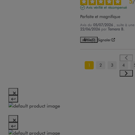
5
/
Avis vérifié et récompensé
Parfaite et magnifique
Avis du
05/07/2026
, suite à un
22/06/2026
par
Tamara B.
Utile
(0)
Signaler
1
2
3
4