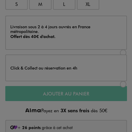
S
M
L
XL
Livraison
Livraison sous 2 à 4 jours ouvrés en France
métropolitaine.
Offert dès 40€ d'achat.
Sélectionner l’option de livraison
Click & Collect ou réservation en 4h
Sélectionner l’option de livraiso
AJOUTER AU PANIER
Payez en
3X sans frais
dès 50€
+
26 points
grâce à cet achat