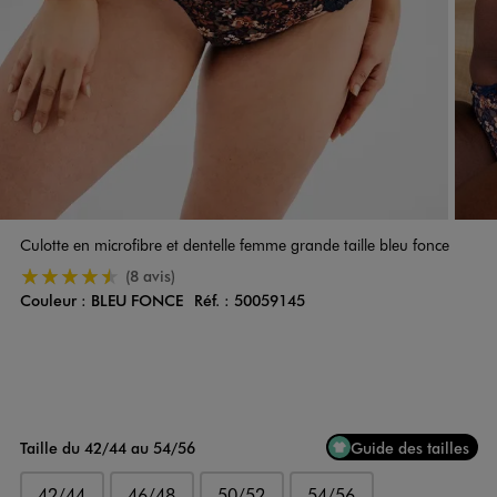
Culotte en microfibre et dentelle femme grande taille bleu fonce
4.5/5 de moyenne
(8 avis)
Couleur :
BLEU FONCE
Réf. :
50059145
Couleur
Choisissez votre Couleur
Taille du 42/44 au 54/56
Guide des tailles
42/44
46/48
50/52
54/56