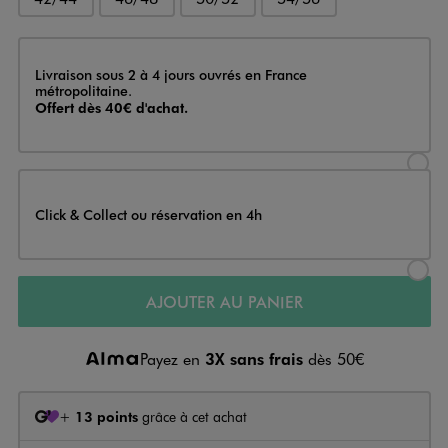
Livraison
Livraison sous 2 à 4 jours ouvrés en France
métropolitaine.
Offert dès 40€ d'achat.
Sélectionner l’option de livraison
Click & Collect ou réservation en 4h
Sélectionner l’option de livraiso
AJOUTER AU PANIER
Payez en
3X sans frais
dès 50€
+
13 points
grâce à cet achat