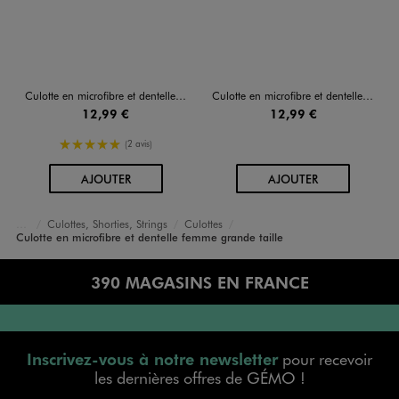
Culotte en microfibre et dentelle femme grande taille
Culotte en microfibre et dentelle à motif léopard
12,99 €
12,99 €
5/5 de moyenne
(2 avis)
AU PANIER
AU PANIER
AJOUTER
AJOUTER
Culottes, Shorties, Strings
Culottes
Accueil
Femme
Lingerie
Culotte en microfibre et dentelle femme grande taille
390 MAGASINS EN FRANCE
Inscrivez-vous à notre newsletter
pour recevoir
les dernières offres de GÉMO !