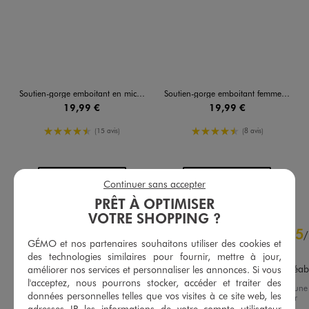
Soutien-gorge emboitant en microfibre et dentelle femme grande taille
Soutien-gorge emboitant femme grande taille
19,99 €
19,99 €
4.5/5 de moyenne
4.5/5 de moyenne
(15 avis)
(8 avis)
AU PANIER
AU PANIER
AJOUTER
AJOUTER
Continuer sans accepter
PRÊT À OPTIMISER
VOTRE SHOPPING ?
4.6
5
/
5
/
GÉMO et nos partenaires souhaitons utiliser des cookies et
Avis vérifié et récompensé
des technologies similaires pour fournir, mettre à jour,
Très bien léger et tissu agréab
améliorer nos services et personnaliser les annonces. Si vous
l'acceptez, nous pourrons stocker, accéder et traiter des
Avis du
02/08/2026
, suite à une
données personnelles telles que vos visites à ce site web, les
expérience du
20/07/2026
par
Basé sur
8
avis soumis à un
Manar A.
adresses IP, les informations de votre compte utilisateur