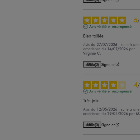
5
/
Avis vérifié et récompensé
Bien taillée
Avis du
27/07/2026
, suite à une
expérience du
14/07/2026
par
Virginie C.
Utile
(0)
Signaler
4
/
Avis vérifié et récompensé
Très jolie
Avis du
12/05/2026
, suite à une
expérience du
29/04/2026
par
M
Utile
(0)
Signaler