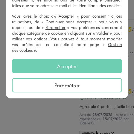
contrôle
telles que votre adresse e-mail et les identifiants des cookies.
Voir tous les avis sur ce site
Utile
(0)
Signaler
Vous avez le choix d'« Accepter » pour consentir à ces
5
étoiles
5
utilisations, de « Continuer sans accepter » pour vous y
4
étoiles
3
opposer ou de «
Paramétrer
» vos préférences concernant
5
/
3
étoiles
0
chaque catégorie de cookie en cliquant sur « Valider » pour
Avis vérifié et récompensé
valider vos options. Vous pouvez à tout moment modifier
2
étoiles
0
vos préférences en consultant notre page «
Gestion
Agréable à porter
1
étoile
0
des cookies
».
Avis du
31/07/2026
, suite à une
Trier les avis
expérience du
16/07/2026
par
Catherine F.
Accepter
Utile
(0)
Signaler
Paramétrer
5
/
Avis vérifié et récompensé
Agréable à porter  , taille bie
Avis du
28/07/2026
, suite à une
expérience du
15/07/2026
par
Gaëlle G.
Utile
(0)
Signaler