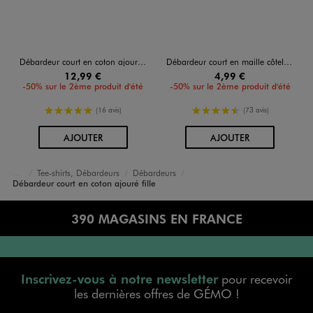
Débardeur court en coton ajouré fille
Débardeur court en maille côtelée fille
12,99 €
4,99 €
-50% sur le 2ème produit d'été
-50% sur le 2ème produit d'été
5/5 de moyenne
4.5/5 de moyenne
(16 avis)
(73 avis)
AU PANIER
AU PANIER
AJOUTER
AJOUTER
Tee-shirts, Débardeurs
Débardeurs
Accueil
Fille
Vêtements
Débardeur court en coton ajouré fille
390 MAGASINS EN FRANCE
Inscrivez-vous à notre newsletter
pour recevoir
les dernières offres de GÉMO !