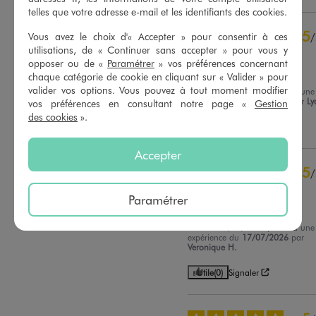
telles que votre adresse e-mail et les identifiants des cookies.
5
étoiles
19
4
étoiles
4
5
Vous avez le choix d'« Accepter » pour consentir à ces
/
3
étoiles
0
utilisations, de « Continuer sans accepter » pour vous y
Avis vérifié et récompensé
2
étoiles
0
opposer ou de «
Paramétrer
» vos préférences concernant
ras
1
étoile
0
chaque catégorie de cookie en cliquant sur « Valider » pour
valider vos options. Vous pouvez à tout moment modifier
Avis du
06/08/2026
, suite à une
Trier les avis
expérience du
24/07/2026
par
Ly
vos préférences en consultant notre page «
Gestion
des cookies
».
Utile
(0)
Signaler
Accepter
5
/
Avis vérifié et récompensé
Paramétrer
Parfait
Avis du
30/07/2026
, suite à une
expérience du
17/07/2026
par
Veronique H.
Utile
(0)
Signaler