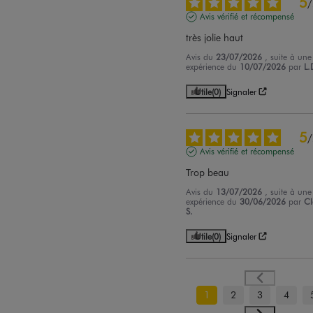
5
/
Avis vérifié et récompensé
très jolie haut
Avis du
23/07/2026
, suite à une
expérience du
10/07/2026
par
L.
Utile
(0)
Signaler
5
/
Avis vérifié et récompensé
Trop beau
Avis du
13/07/2026
, suite à une
expérience du
30/06/2026
par
Cl
S.
Utile
(0)
Signaler
1
2
3
4