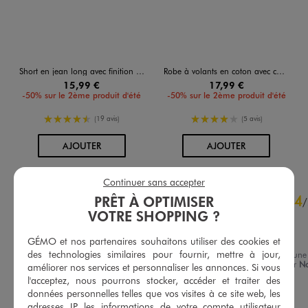
Short en jean long avec finition bord-franc fille
Robe à volants en coton avec col Bardot élastique fille
15,99 €
17,99 €
-50% sur le 2ème produit d'été
-50% sur le 2ème produit d'été
4.5/5 de moyenne
4/5 de moyenne
(19 avis)
(5 avis)
AU PANIER
AU PANIER
AJOUTER
AJOUTER
Continuer sans accepter
4.8
4
PRÊT À OPTIMISER
/
5
/
VOTRE SHOPPING ?
Avis vérifié et récompensé
Bien
GÉMO et nos partenaires souhaitons utiliser des cookies et
des technologies similaires pour fournir, mettre à jour,
Avis du
07/08/2026
, suite à une
expérience du
25/07/2026
par
No
améliorer nos services et personnaliser les annonces. Si vous
Basé sur
23
avis soumis à un
G.
contrôle
l'acceptez, nous pourrons stocker, accéder et traiter des
données personnelles telles que vos visites à ce site web, les
Voir tous les avis sur ce site
Utile
(0)
Signaler
adresses IP, les informations de votre compte utilisateur