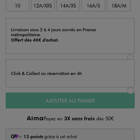
10
12A/XXS
14A/XS
16A/S
18A/M
Livraison
Livraison sous 2 à 4 jours ouvrés en France
métropolitaine.
Offert dès 40€ d'achat.
Sélectionner l’option de livraison
Click & Collect ou réservation en 4h
Sélectionner l’option de livraiso
AJOUTER AU PANIER
Payez en
3X sans frais
dès 50€
+
13 points
grâce à cet achat