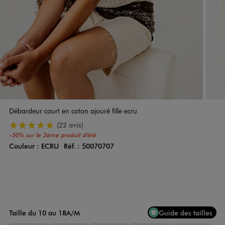
Débardeur court en coton ajouré fille ecru
5/5 de moyenne
(22 avis)
-50% sur le 2ème produit d'été
Couleur :
ECRU
Réf. :
50070707
Couleur
Choisissez votre Couleur
Taille du 10 au 18A/M
Guide des tailles