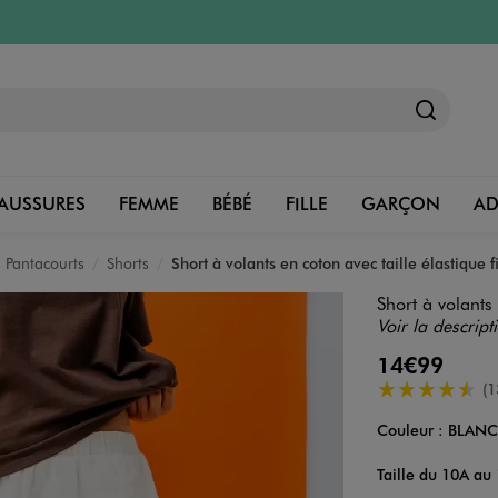
AUSSURES
FEMME
BÉBÉ
FILLE
GARÇON
A
 Pantacourts
Shorts
Short à volants en coton avec taille élastique fi
Short à volants 
Voir la descript
14€99
4.5/5 de moye
(1
Couleur :
BLAN
Couleur
Choisissez votre 
Taille du 10A au