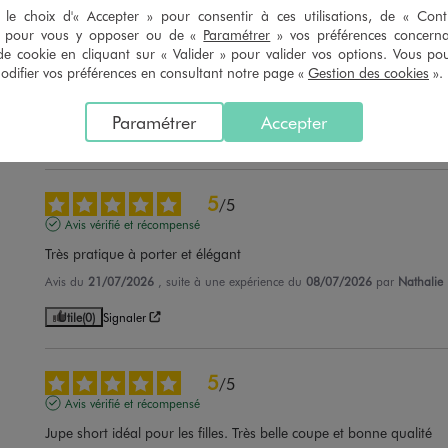
le choix d'« Accepter » pour consentir à ces utilisations, de « Con
4
/
5
» pour vous y opposer ou de «
Paramétrer
» vos préférences concern
Avis vérifié et récompensé
de cookie en cliquant sur « Valider » pour valider vos options. Vous po
ifier vos préférences en consultant notre page «
Gestion des cookies
».
Très bien mais je le déconseille si on a les cuisses qui se touchent
Avis du
24/07/2026
, suite à une expérience du
11/07/2026
par
Marie-Céc
Paramétrer
Accepter
Utile
(0)
Signaler
5
/
5
Avis vérifié et récompensé
Très pratique à porter et élégant
Avis du
21/07/2026
, suite à une expérience du
08/07/2026
par
Nathalie 
Utile
(0)
Signaler
5
/
5
Avis vérifié et récompensé
Jupe short idéal pour les filles. Très belle coupe et bonne qualité