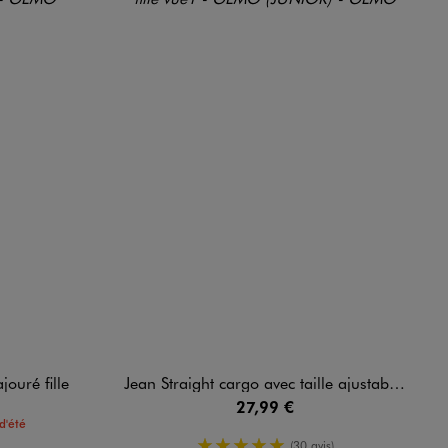
ouré fille
Jean Straight cargo avec taille ajustable fille
27,99 €
d'été
5/5 de moyenne
(30 avis)