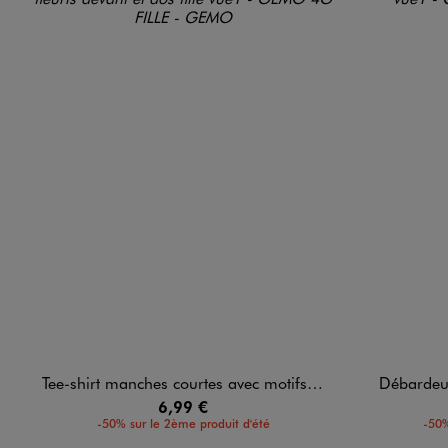
Tee-shirt manches courtes avec motifs fleuris devant et dos fille
Débardeur
6,99 €
-50% sur le 2ème produit d'été
-50%