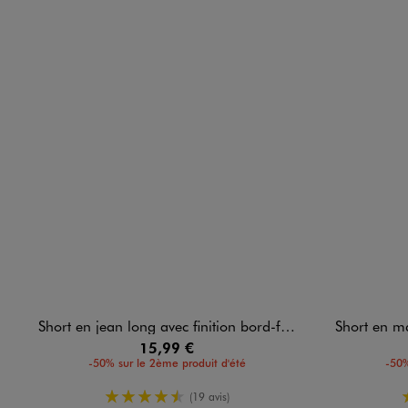
Short en jean long avec finition bord-franc fille
Short en maille F
15,99 €
-50% sur le 2ème produit d'été
-50%
4.5/5 de moyenne
(19 avis)