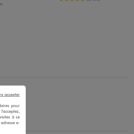
enne
s)
ns accepter
laires pour
 l'acceptez,
isites à ce
e adresse e-