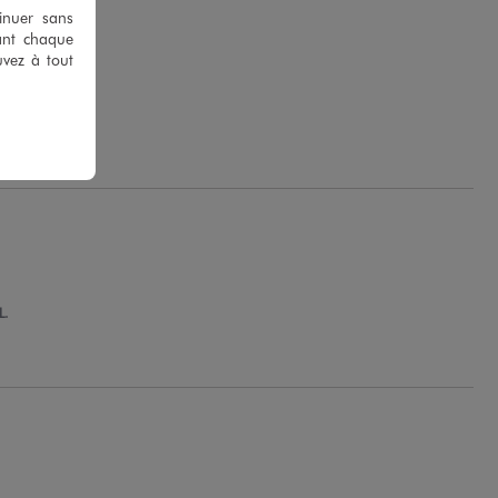
tinuer sans
ant chaque
uvez à tout
ile B.
L.