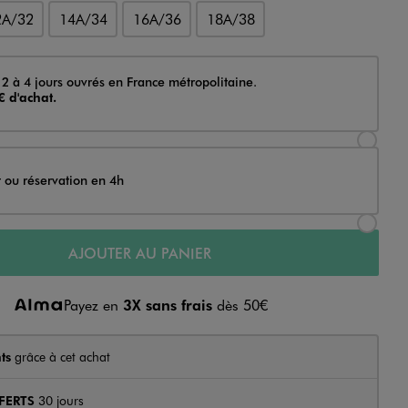
2A/32
14A/34
16A/36
18A/38
 2 à 4 jours ouvrés en France métropolitaine.
€ d'achat.
Sélectionner l’option de livraison Achat et li
t ou réservation en 4h
Sélectionner l’option de livraison Achat et r
AJOUTER AU PANIER
Payez en
3X sans frais
dès 50€
ts
grâce à cet achat
FERTS
30 jours