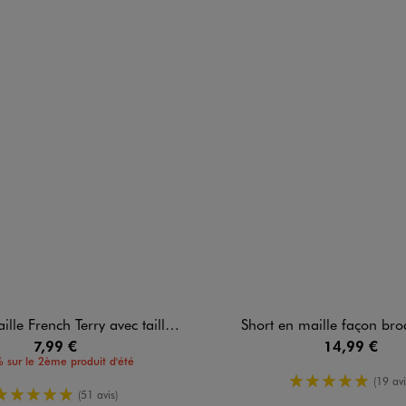
rench Terry avec taille ajustable fille
Short en maille façon brode
7,99 €
14,99 €
 sur le 2ème produit d'été
5/5 de moy
(19 avi
5/5 de moyenne
(51 avis)