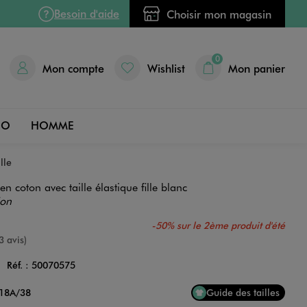
Besoin d'aide
Choisir mon magasin
0
Mon compte
Wishlist
Mon panier
DO
HOMME
lle
en coton avec taille élastique fille blanc
ion
-50% sur le 2ème produit d'été
nne
3 avis)
C
Réf. :
50070575
Couleur
 18A/38
Guide des tailles