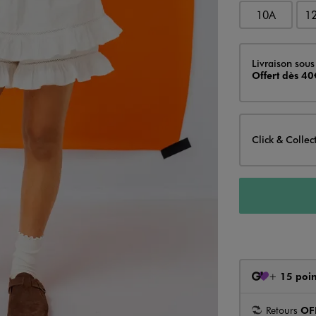
10A
1
Livraison
Livraison sous
Offert dès 40
Click & Collec
+
15 poin
Retours
OF