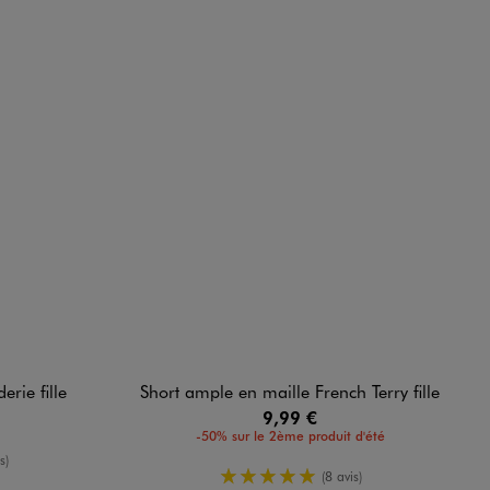
rie fille
Short ample en maille French Terry fille
9,99 €
-50% sur le 2ème produit d'été
enne
s)
5/5 de moyenne
(8 avis)