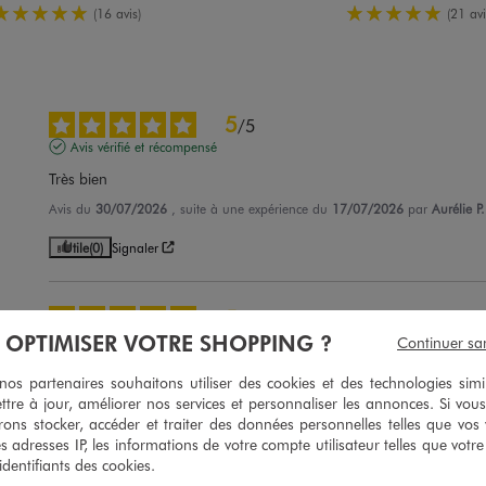
5/5 de moyenne
5/5 de moy
(16 avis)
(21 avi
5
/
5
Avis vérifié et récompensé
Très bien
Avis du
30/07/2026
, suite à une expérience du
17/07/2026
par
Aurélie P.
Utile
(0)
Signaler
5
/
5
À OPTIMISER VOTRE SHOPPING ?
Avis vérifié et récompensé
Continuer sa
Très bien
s partenaires souhaitons utiliser des cookies et des technologies simi
ttre à jour, améliorer nos services et personnaliser les annonces. Si vous
Avis du
29/07/2026
, suite à une expérience du
16/07/2026
par
A.V.
ons stocker, accéder et traiter des données personnelles telles que vos v
Utile
(0)
Signaler
es adresses IP, les informations de votre compte utilisateur telles que votr
 identifiants des cookies.