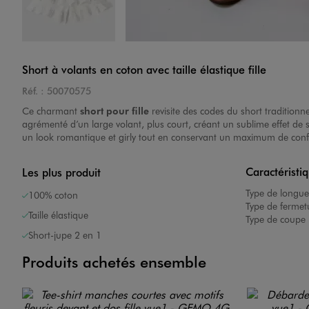
Image 4 sur 6
Short à volants en coton avec taille élastique fille
Réf. :
50070575
Ce charmant
short pour fille
revisite des codes du short traditionn
agrémenté d’un large volant, plus court, créant un sublime effet de s
un look romantique et girly tout en conservant un maximum de conf
Caractéristi
Les plus produit
Image 5 sur 6
Type de longue
100% coton
Type de fermet
Taille élastique
Type de coupe 
Short-jupe 2 en 1
Produits achetés ensemble
Image 6 sur 6