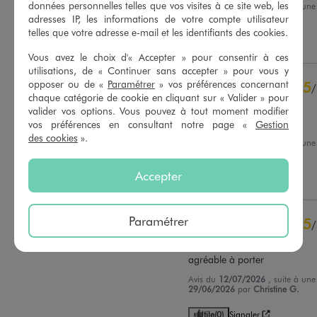
données personnelles telles que vos visites à ce site web, les
Avis du
05/08/2026
, suite à un
22/07/2026
par
Yves G.
adresses IP, les informations de votre compte utilisateur
Basé sur
37
avis soumis à un
contrôle
telles que votre adresse e-mail et les identifiants des cookies.
Utile
(0)
Signaler
Voir tous les avis sur ce site
Vous avez le choix d'« Accepter » pour consentir à ces
utilisations, de « Continuer sans accepter » pour vous y
5
étoiles
31
opposer ou de «
Paramétrer
» vos préférences concernant
5
/
4
étoiles
6
chaque catégorie de cookie en cliquant sur « Valider » pour
Avis vérifié et récompensé
3
étoiles
0
valider vos options. Vous pouvez à tout moment modifier
2
étoiles
0
Confortable
vos préférences en consultant notre page «
Gestion
1
étoile
0
des cookies
».
Avis du
26/07/2026
, suite à un
13/07/2026
par
Bernadette L.
Trier les avis
Accepter
Utile
(0)
Signaler
Paramétrer
5
/
Avis vérifié et récompensé
agréable à porter
Avis du
12/07/2026
, suite à un
29/06/2026
par
Christine G.
Utile
(0)
Signaler