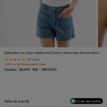
Débardeur en coton côtelé avec finitions festonnées femme blanc
5/5 de moyenne
(37 avis)
-50% sur le 2ème produit d'été
Couleur :
BLANC
Réf. :
50073525
Couleur
Choisissez votre Couleur
Taille du S au XL
Guide des tailles