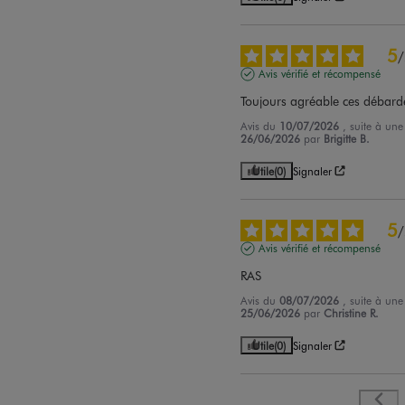
5
/
Avis vérifié et récompensé
Toujours agréable ces débarde
Avis du
10/07/2026
, suite à un
26/06/2026
par
Brigitte B.
Utile
(0)
Signaler
5
/
Avis vérifié et récompensé
RAS
Avis du
08/07/2026
, suite à un
25/06/2026
par
Christine R.
Utile
(0)
Signaler