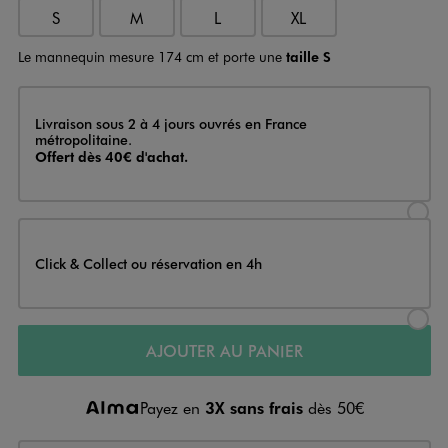
S
M
L
XL
Le mannequin mesure 174 cm et porte une
taille S
Livraison
Livraison sous 2 à 4 jours ouvrés en France
métropolitaine.
Offert dès 40€ d'achat.
Sélectionner l’option de livraison
Click & Collect ou réservation en 4h
Sélectionner l’option de livraiso
AJOUTER AU PANIER
Payez en
3X sans frais
dès 50€