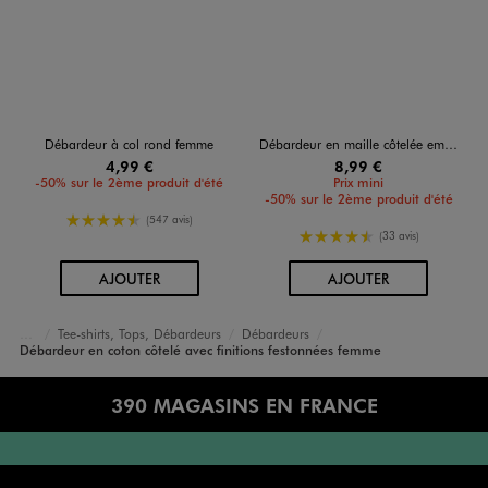
Débardeur à col rond femme
Débardeur en maille côtelée emmanchures américaines femme
4,99 €
8,99 €
-50% sur le 2ème produit d'été
Prix mini
-50% sur le 2ème produit d'été
4.5/5 de moyenne
(547 avis)
4.5/5 de moyenne
(33 avis)
AU PANIER
AU PANIER
AJOUTER
AJOUTER
Tee-shirts, Tops, Débardeurs
Débardeurs
Accueil
Femme
Vêtements
Débardeur en coton côtelé avec finitions festonnées femme
390 MAGASINS EN FRANCE