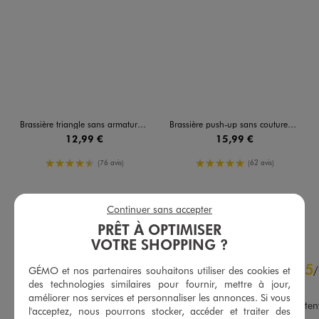
Brassière triangle sans armatures sans coutures avec mousses amovibles
Brassière push-up sans coutures en maille côtelée à fines bretelles femme
12,99 €
15,99 €
4.5/5 de moyenne
5/5 de moyenne
(76 avis)
(62 avis)
Continuer sans accepter
AU PANIER
AU PANIER
AJOUTER
AJOUTER
PRÊT À OPTIMISER
VOTRE SHOPPING ?
4.8
5
/
5
/
GÉMO et nos partenaires souhaitons utiliser des cookies et
des technologies similaires pour fournir, mettre à jour,
Avis vérifié et récompensé
améliorer nos services et personnaliser les annonces. Si vous
Produit conforme a mes atte
l'acceptez, nous pourrons stocker, accéder et traiter des