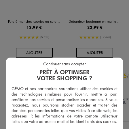
Polo à manches courtes en coton piqué femme
Débardeur boutonné en maille tricotée femme
12,99 €
22,99 €
5/5 de moyenne
5/5 de moyenne
(5 avis)
(19 avis)
AU PANIER
AU PANIER
AJOUTER
AJOUTER
Continuer sans accepter
PRÊT À OPTIMISER
4.9
5
/
5
/
VOTRE SHOPPING ?
Avis vérifié et récompensé
GÉMO et nos partenaires souhaitons utiliser des cookies et
c'est pour 1 cadeau
des technologies similaires pour fournir, mettre à jour,
Avis du
19/05/2026
, suite à un
améliorer nos services et personnaliser les annonces. Si vous
04/05/2026
par
Emmanuelle B.
Basé sur
99
avis soumis à un
l'acceptez, nous pourrons stocker, accéder et traiter des
contrôle
données personnelles telles que vos visites à ce site web, les
Utile
(0)
Signaler
Voir tous les avis sur ce site
adresses IP, les informations de votre compte utilisateur
telles que votre adresse e-mail et les identifiants des cookies.
5
étoiles
89