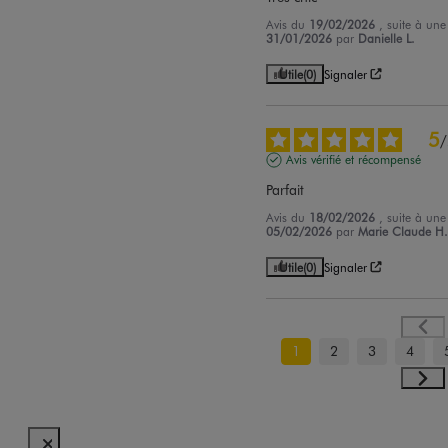
Avis du
19/02/2026
, suite à un
31/01/2026
par
Danielle L.
Utile
(0)
Signaler
5
/
Avis vérifié et récompensé
Parfait
Avis du
18/02/2026
, suite à un
05/02/2026
par
Marie Claude H
Utile
(0)
Signaler
1
2
3
4