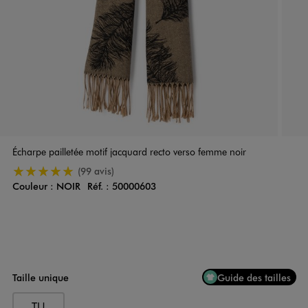
Écharpe pailletée motif jacquard recto verso femme noir
5/5 de moyenne
(99 avis)
Couleur :
NOIR
Réf. :
50000603
Couleur
Choisissez votre Couleur
Taille unique
Guide des tailles
TU