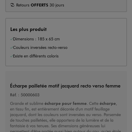
Retours
OFFERTS
30 jours
Les plus produit
Dimensions : 185 x 65 cm
Couleurs inversées recto-verso
Existe en différents coloris
Écharpe pailletée motif jacquard recto verso femme
Réf. :
50000603
Grande et sublime
écharpe pour femme
. Cette
écharpe
,
en tissu fin, est entièrement décorée d'un motif feuillage
jacquard, dont les couleurs sont inversées au verso. Parsemée
de touches pailletées, elle apportera de la lumière et de la
fantaisie à vos tenues. Ses dimensions généreuses lui
permettent d'être portée aussi bien autour du cou, qu'en étole