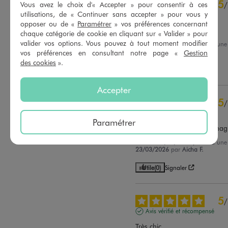
5
Vous avez le choix d'« Accepter » pour consentir à ces
/
4
étoiles
10
utilisations, de « Continuer sans accepter » pour vous y
Avis vérifié et récompensé
3
étoiles
0
opposer ou de «
Paramétrer
» vos préférences concernant
2
étoiles
0
Très joli à porter
chaque catégorie de cookie en cliquant sur « Valider » pour
1
étoile
0
valider vos options. Vous pouvez à tout moment modifier
Avis du
15/04/2026
, suite à un
02/04/2026
par
Catherine L.
vos préférences en consultant notre page «
Gestion
Trier les avis
des cookies
».
Utile
(0)
Signaler
Accepter
5
/
Avis vérifié et récompensé
Paramétrer
Tissu doux et le motif est mag
Avis du
05/04/2026
, suite à un
23/03/2026
par
Aicha F.
Utile
(0)
Signaler
5
/
Avis vérifié et récompensé
Très chic