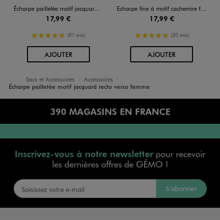
Écharpe pailletée motif jacquard recto verso femme
Echarpe fine à motif cachemire femme
17,99 €
17,99 €
5/5 de moyenne
5/5 de moyenne
(87 avis)
(20 avis)
AU PANIER
AU PANIER
AJOUTER
AJOUTER
Sacs et Accessoires
Accessoires
Accueil
Femme
Écharpe pailletée motif jacquard recto verso femme
390 MAGASINS EN FRANCE
Inscrivez-vous à notre newsletter
pour recevoir
les dernières offres de GÉMO !
S’abonner