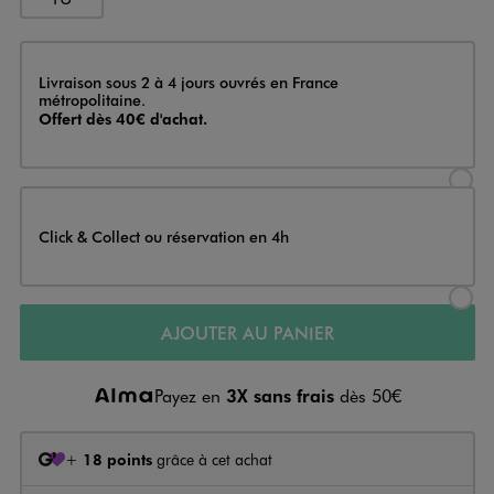
Livraison
Livraison sous 2 à 4 jours ouvrés en France
métropolitaine.
Offert dès 40€ d'achat.
Sélectionner l’option de livraison
Click & Collect ou réservation en 4h
Sélectionner l’option de livraiso
AJOUTER AU PANIER
Payez en
3X sans frais
dès 50€
+
18 points
grâce à cet achat