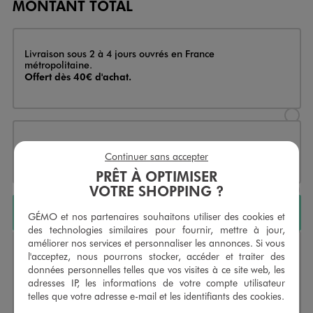
MONTANT TOTAL
Livraison
Livraison sous 2 à 4 jours ouvrés en France
métropolitaine.
Offert dès 40€ d'achat.
Sélectionner l’option de livraison
Click & Collect ou réservation en 4h
Continuer sans accepter
Sélectionner l’option de livraiso
PRÊT À OPTIMISER
VOTRE SHOPPING ?
AJOUTER AU PANIER
GÉMO et nos partenaires souhaitons utiliser des cookies et
des technologies similaires pour fournir, mettre à jour,
améliorer nos services et personnaliser les annonces. Si vous
Livraison
l'acceptez, nous pourrons stocker, accéder et traiter des
Livraison sous 2 à 4 jours ouvrés en France
métropolitaine.
données personnelles telles que vos visites à ce site web, les
Offert dès 40€ d'achat.
adresses IP, les informations de votre compte utilisateur
telles que votre adresse e-mail et les identifiants des cookies.
Indisponible
Sélectionner l’option de livraison