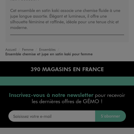
Cet ensemble en satin kaki associe une chemise fluide à une
jupe longue assortie. Élégant et lumineux, il offre une
silhouette féminine et raffinée, idéale pour une tenue chic et
moderne.
Accueil
Femme
Ensembles
Ensemble chemise et jupe en satin kaki pour femme
390 MAGASINS EN FRANCE
Inscrivez-vous à notre newsletter
pour recevoir
les dernières offres de GÉMO !
S’abonner