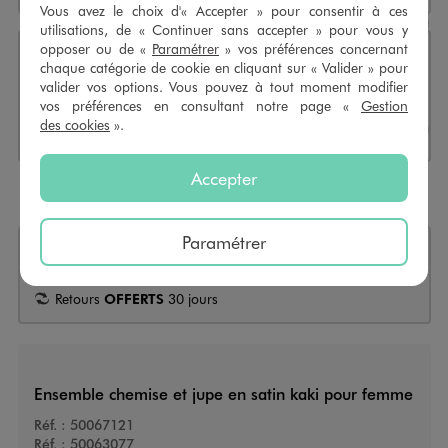
Vous avez le choix d'« Accepter » pour consentir à ces
utilisations, de « Continuer sans accepter » pour vous y
opposer ou de «
Paramétrer
» vos préférences concernant
chaque catégorie de cookie en cliquant sur « Valider » pour
Click & Collect ou réservation en 4h
valider vos options. Vous pouvez à tout moment modifier
Sélectionner l’option de livraiso
vos préférences en consultant notre page «
Gestion
CHOISIR UN MAGASIN
des cookies
».
Accepter
Payez en
3X sans frais
dès 50€
Paramétrer
+
26 points
grâce à cet achat
Retours
OFFERTS
30 jours
Ensemble chemise et jupe en satin kaki pour femme
Réf. :
50067121
Réf. :
50063077