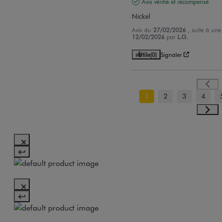
Avis vérifié et récompensé
Nickel
Avis du
27/02/2026
, suite à un
12/02/2026
par
L.G.
Utile
(0)
Signaler
1
2
3
4