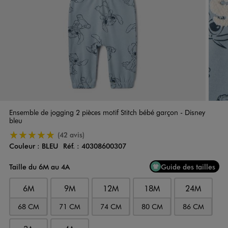
Ensemble de jogging 2 pièces motif Stitch bébé garçon - Disney
bleu
5/5 de moyenne
(42 avis)
Couleur :
BLEU
Réf. :
40308600307
Couleur
Choisissez votre Couleur
Taille du 6M au 4A
Guide des tailles
6M
9M
12M
18M
24M
68 CM
71 CM
74 CM
80 CM
86 CM