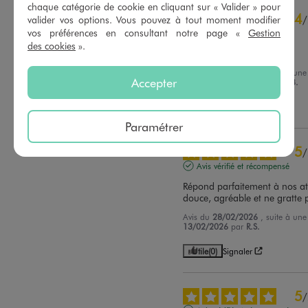
chaque catégorie de cookie en cliquant sur « Valider » pour
4
/
valider vos options. Vous pouvez à tout moment modifier
vos préférences en consultant notre page «
Gestion
Avis vérifié et récompensé
des cookies
».
très jolie et taille bien
Avis du
09/03/2026
, suite à un
Accepter
23/02/2026
par
Anne Laure B.
Utile
(0)
Signaler
Paramétrer
5
/
Avis vérifié et récompensé
Répond parfaitement à nos att
douce, agréable et ne gratte 
Avis du
28/02/2026
, suite à un
13/02/2026
par
R.S.
Utile
(0)
Signaler
5
/