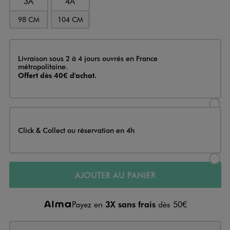
3A
4A
98 CM
104 CM
Livraison
Livraison sous 2 à 4 jours ouvrés en France
métropolitaine.
Offert dès 40€ d'achat.
Sélectionner l’option de livraison
Click & Collect ou réservation en 4h
Sélectionner l’option de livraiso
AJOUTER AU PANIER
Payez en
3X sans frais
dès 50€