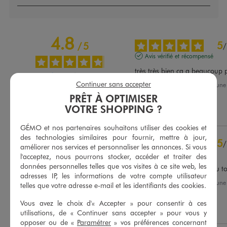
4.8
5
/
5
/
Avis vérifié et récompensé
très très bien ça a beaucoup 
Continuer sans accepter
Avis du
27/05/2026
, suite à un
14/05/2026
par
Paulette L.
Basé sur
42
avis soumis à un
PRÊT À OPTIMISER
contrôle
VOTRE SHOPPING ?
Utile
(0)
Signaler
Voir tous les avis sur ce site
GÉMO et nos partenaires souhaitons utiliser des cookies et
5
étoiles
36
des technologies similaires pour fournir, mettre à jour,
5
/
4
étoiles
5
améliorer nos services et personnaliser les annonces. Si vous
Avis vérifié et récompensé
3
étoiles
1
l'acceptez, nous pourrons stocker, accéder et traiter des
données personnelles telles que vos visites à ce site web, les
2
étoiles
0
Très beau et confortable au t
adresses IP, les informations de votre compte utilisateur
1
étoile
0
Avis du
13/03/2026
, suite à un
telles que votre adresse e-mail et les identifiants des cookies.
28/02/2026
par
Pascale L.
Trier les avis
Vous avez le choix d'« Accepter » pour consentir à ces
Utile
(0)
Signaler
utilisations, de « Continuer sans accepter » pour vous y
opposer ou de «
Paramétrer
» vos préférences concernant