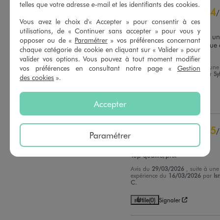
5
étoiles
8
telles que votre adresse e-mail et les identifiants des cookies.
4
/
4
étoiles
2
Vous avez le choix d'« Accepter » pour consentir à ces
Avis vérifié et récompensé
3
étoiles
0
utilisations, de « Continuer sans accepter » pour vous y
2
étoiles
0
Très joli, manque peut être un
opposer ou de «
Paramétrer
» vos préférences concernant
système de fermeture unique 
1
étoile
0
chaque catégorie de cookie en cliquant sur « Valider » pour
col
valider vos options. Vous pouvez à tout moment modifier
Trier les avis
Avis du
27/04/2026
, suite à une
vos préférences en consultant notre page «
Gestion
expérience du
14/04/2026
par
Sy
des cookies
».
T.
Utile
(0)
Signaler
Accepter
5
/
Paramétrer
Avis vérifié et récompensé
Top qualité/prix
Avis du
29/03/2026
, suite à une
expérience du
16/03/2026
par
Is
C.
Utile
(0)
Signaler