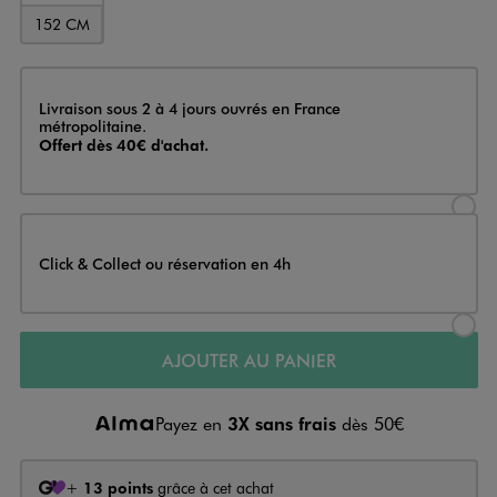
152 CM
Livraison
Livraison sous 2 à 4 jours ouvrés en France
métropolitaine.
Offert dès 40€ d'achat.
Sélectionner l’option de livraison
Click & Collect ou réservation en 4h
Sélectionner l’option de livraiso
AJOUTER AU PANIER
Payez en
3X sans frais
dès 50€
+
13 points
grâce à cet achat