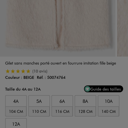
Gilet sans manches porté ouvert en fourrure imitation fille beige
5/5 de moyenne
(10 avis)
Couleur :
BEIGE
Réf. :
50074764
Couleur
Choisissez votre Couleur
Taille du 4A au 12A
Guide des tailles
4A
5A
6A
8A
10A
104 CM
110 CM
116 CM
128 CM
140 CM
12A