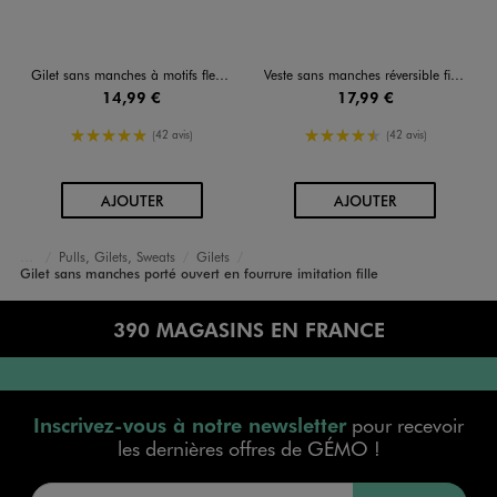
Gilet sans manches à motifs fleuris fille
Veste sans manches réversible fille - LuluCastagnette
14,99 €
17,99 €
5/5 de moyenne
4.5/5 de moyenne
(42 avis)
(42 avis)
AU PANIER
AU PANIER
AJOUTER
AJOUTER
Pulls, Gilets, Sweats
Gilets
Accueil
Fille
Vêtements
Gilet sans manches porté ouvert en fourrure imitation fille
390 MAGASINS EN FRANCE
Inscrivez-vous à notre newsletter
pour recevoir
les dernières offres de GÉMO !