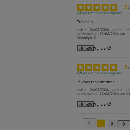
5
/
Avis vérifié et récompensé
Très bien
Avis du
26/03/2026
, suite à une
expérience du
13/03/2026
par
Veronique D.
Utile
(0)
Signaler
5
/
Avis vérifié et récompensé
Je vous recommande
Avis du
26/03/2026
, suite à une
expérience du
12/03/2026
par
S.
Utile
(0)
Signaler
1
2