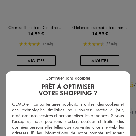
Chemise fluide à col Claudine brodé fille
Gilet en grosse maille à col rond fille
14,99 €
14,99 €
5/5 de moyenne
4.5/5 de moyenne
(17 avis)
(22 avis)
AU PANIER
AU PANIER
AJOUTER
AJOUTER
Continuer sans accepter
4.8
5
/
5
/
PRÊT À OPTIMISER
Avis vérifié et récompensé
VOTRE SHOPPING ?
Parfait
GÉMO et nos partenaires souhaitons utiliser des cookies et
Avis du
28/07/2026
, suite à une
des technologies similaires pour fournir, mettre à jour,
expérience du
15/07/2026
par
L.
Basé sur
10
avis soumis à un
améliorer nos services et personnaliser les annonces. Si vous
contrôle
l'acceptez, nous pourrons stocker, accéder et traiter des
Utile
(0)
Signaler
Voir tous les avis sur ce site
données personnelles telles que vos visites à ce site web, les
adresses IP, les informations de votre compte utilisateur