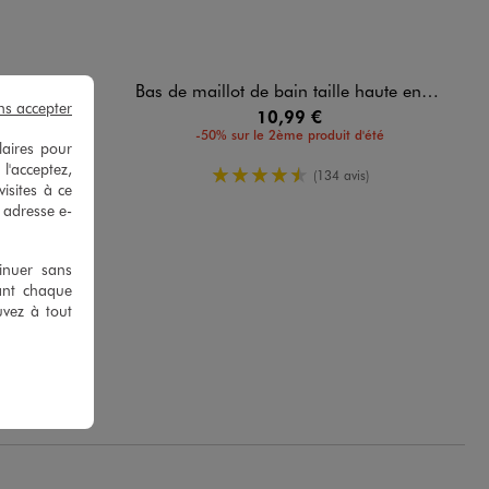
 sculptant femme
Bas de maillot de bain taille haute en maille gaufrée femme
ns accepter
10,99 €
-50% sur le 2ème produit d'été
laires pour
oyenne
s)
 l'acceptez,
4.5/5 de moyenne
(134 avis)
isites à ce
e adresse e-
tinuer sans
ant chaque
uvez à tout