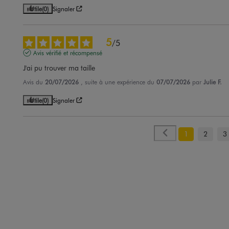
Utile
(0)
Signaler
5
/
5
Avis vérifié et récompensé
J'ai pu trouver ma taille
Avis du
20/07/2026
, suite à une expérience du
07/07/2026
par
Julie F.
Utile
(0)
Signaler
1
2
3