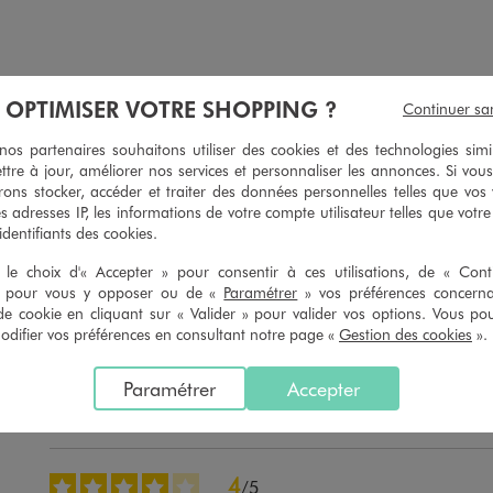
pièce avec liens à nouer dans le cou femme
Bas de maillot de bain forme culotte taille haute
À OPTIMISER VOTRE SHOPPING ?
Continuer sa
19,99 €
12,99 €
 sur le 2ème produit d'été
s partenaires souhaitons utiliser des cookies et des technologies simi
4.5/5 de m
(21 avi
ttre à jour, améliorer nos services et personnaliser les annonces. Si vous
4.5/5 de moyenne
(22 avis)
ons stocker, accéder et traiter des données personnelles telles que vos v
es adresses IP, les informations de votre compte utilisateur telles que votr
 identifiants des cookies.
le choix d'« Accepter » pour consentir à ces utilisations, de « Con
5
/
5
» pour vous y opposer ou de «
Paramétrer
» vos préférences concern
Avis vérifié et récompensé
de cookie en cliquant sur « Valider » pour valider vos options. Vous po
ifier vos préférences en consultant notre page «
Gestion des cookies
».
Parfait
Avis du
03/08/2026
, suite à une expérience du
21/07/2026
par
Aicha B.
Paramétrer
Accepter
Utile
(0)
Signaler
4
/
5