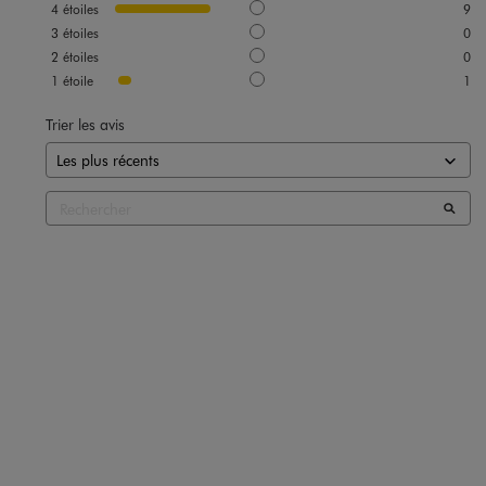
4
étoiles
9
3
étoiles
0
2
étoiles
0
1
étoile
1
Trier les avis