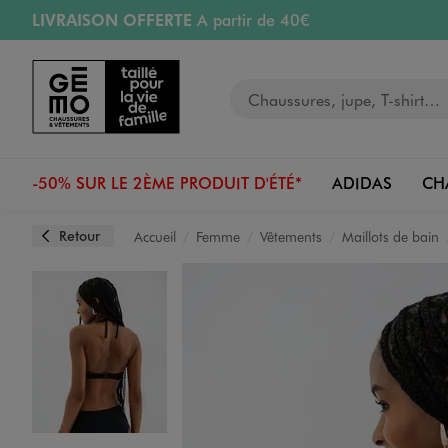
LIVRAISON OFFERTE
A partir de 40€
Aller au contenu principal
Aller à la navigation
RETRAIT ET LIVRAISON OFFERTE
en magasin
Votre recherche
RÉSERVATION GRATUITE
4h en magasin
Retours OFFERTS
pendant 30 jours
-50% SUR LE 2ÈME PRODUIT D'ÉTÉ*
ADIDAS
CH
Retour
Accueil
Femme
Vêtements
Maillots de bain
Image 1 sur 3