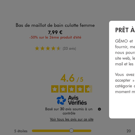
Bas de maillot de bain culotte femme
Maillot de bain 1 
PRÊT 
7,99 €
-50% sur le 2ème produit d'été
-50%
GÉMO et no
fournir, me
4.5/5 de moyenne
(33 avis)
nous pourr
site web, l
mail et les
Vous avez 
4.6
/
5
accepter 
catégorie 
moment mod
Basé sur
30
avis soumis à un
contrôle
Voir tous les avis sur ce site
5
étoiles
20