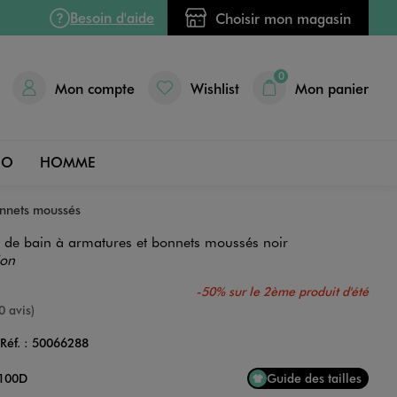
Besoin d'aide
Choisir mon magasin
0
Mon compte
Wishlist
Mon panier
DO
HOMME
onnets moussés
t de bain à armatures et bonnets moussés noir
ion
-50% sur le 2ème produit d'été
nne
0 avis)
Réf. :
50066288
Couleur
 100D
Guide des tailles