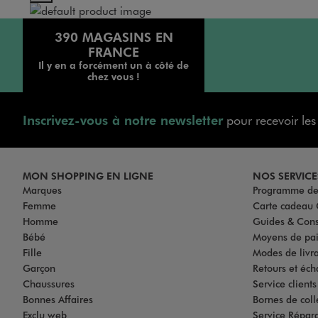
390 MAGASINS EN
FRANCE
Il y en a forcément un à côté de
chez vous !
Inscrivez-vous à notre newsletter
pour recevoir le
MON SHOPPING EN LIGNE
NOS SERVICE
Marques
Programme de 
Femme
Carte cadea
Homme
Guides & Cons
Bébé
Moyens de pa
Fille
Modes de livrai
Garçon
Retours et éch
Chaussures
Service client
Bonnes Affaires
Bornes de coll
Exclu web
Service Répar