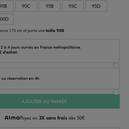
90B
90C
95B
95C
95D
100D
sure 175 cm et porte une
taille 90B
 2 à 4 jours ouvrés en France métropolitaine.
€ d'achat.
Sélectionner l’option de livraison Achat et li
t ou réservation en 4h
Sélectionner l’option de livraison Achat et r
AJOUTER AU PANIER
Payez en
3X sans frais
dès 50€