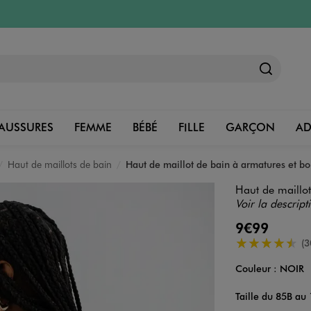
AUSSURES
FEMME
BÉBÉ
FILLE
GARÇON
A
Haut de maillots de bain
Haut de maillot de bain à armatures et b
Haut de maillo
Voir la descript
9€99
4.5/5 de moye
(3
Couleur :
NOIR
Couleur
Choisissez votre 
Taille du 85B au