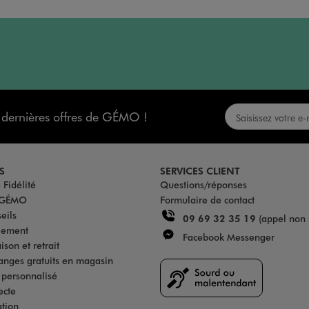
s dernières offres de GÉMO !
S
SERVICES CLIENT
Fidélité
Questions/réponses
u GÉMO
Formulaire de contact
eils
09 69 32 35 19
(appel non 
iement
Facebook Messenger
son et retrait
anges gratuits en magasin
s personnalisé
ecte
ation