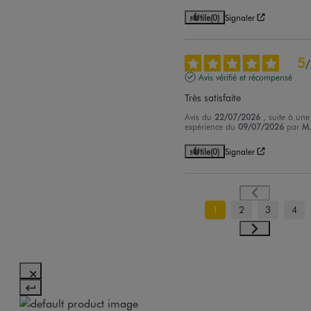
Utile
(0)
Signaler
5
/
Avis vérifié et récompensé
Très satisfaite
Avis du
22/07/2026
, suite à une
expérience du
09/07/2026
par
M.
Utile
(0)
Signaler
1
2
3
4