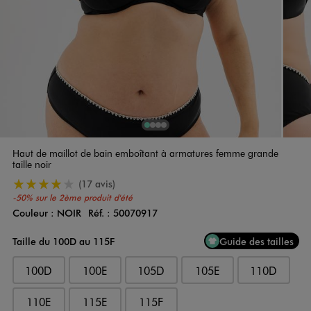
1
Sur 4
2
Sur 4
3
Sur 4
4
Sur 4
Haut de maillot de bain emboîtant à armatures femme grande
taille noir
4/5 de moyenne
(17 avis)
-50% sur le 2ème produit d'été
Couleur :
NOIR
Réf. :
50070917
Couleur
Choisissez votre Couleur
Taille du 100D au 115F
Guide des tailles
100D
100E
105D
105E
110D
110E
115E
115F