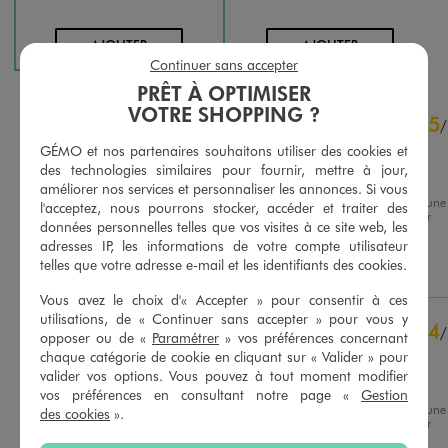
AU PANIER
AU PANIER
AJOUTER
AJOUTER
Continuer sans accepter
PRÊT À OPTIMISER
4.1
VOTRE SHOPPING ?
5
/
5
/
Avis vérifié et récompensé
GÉMO et nos partenaires souhaitons utiliser des cookies et
des technologies similaires pour fournir, mettre à jour,
Comme la description
améliorer nos services et personnaliser les annonces. Si vous
Avis du
05/08/2026
, suite à une
l'acceptez, nous pourrons stocker, accéder et traiter des
expérience du
24/07/2026
par
Basé sur
17
avis soumis à un
données personnelles telles que vos visites à ce site web, les
Florine J.
contrôle
adresses IP, les informations de votre compte utilisateur
Voir tous les avis sur ce site
telles que votre adresse e-mail et les identifiants des cookies.
Utile
(0)
Signaler
5
étoiles
11
Vous avez le choix d'« Accepter » pour consentir à ces
utilisations, de « Continuer sans accepter » pour vous y
4
étoiles
3
4
/
opposer ou de «
Paramétrer
» vos préférences concernant
3
étoiles
0
Avis vérifié et récompensé
chaque catégorie de cookie en cliquant sur « Valider » pour
2
étoiles
0
valider vos options. Vous pouvez à tout moment modifier
Taille petit
1
étoile
3
vos préférences en consultant notre page «
Gestion
Avis du
05/08/2026
, suite à une
des cookies
».
Trier les avis
expérience du
20/07/2026
par
Michele K.