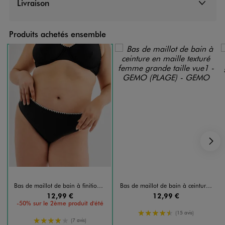
Livraison
Produits achetés ensemble
S
Bas de maillot de bain à finition brodée femme grande taille
Bas de maillot de bain à ceinture en maille texturé femme grande taille
12,99 €
12,99 €
-50% sur le 2ème produit d'été
4.5/5 de moyenne
(15 avis)
4/5 de moyenne
(7 avis)