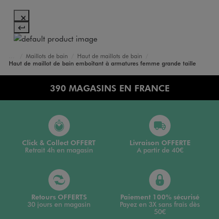
Maillots de bain
Haut de maillots de bain
Accueil
Femme
Vêtements
Haut de maillot de bain emboîtant à armatures femme grande taille
390 MAGASINS EN FRANCE
Click & Collect OFFERT
Livraison OFFERTE
Retrait 4h en magasin
A partir de 40€
Retours OFFERTS
Paiement 100% sécurisé
30 jours en magasin
Payez en 3X sans frais dès
50€