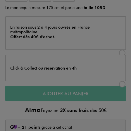
Le mannequin mesure 175 cm et porte une
taille 105D
Livraison
Livraison sous 2 à 4 jours ouvrés en France
métropolitaine.
Offert dès 40€ d'achat.
Sélectionner l’option de livraison
Click & Collect ou réservation en 4h
Sélectionner l’option de livraiso
AJOUTER AU PANIER
Payez en
3X sans frais
dès 50€
+
21 points
grâce à cet achat