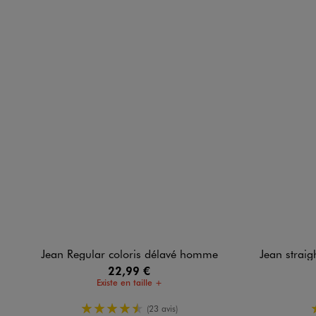
Jean Regular coloris délavé homme
Jean straight
22,99 €
Existe en taille +
4.5/5 de moyenne
(23 avis)