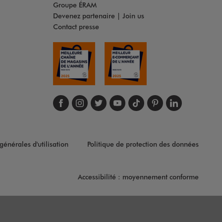
Groupe ÉRAM
Devenez partenaire | Join us
Contact presse
Suivez-nous sur face
Suivez-nous sur in
Suivez-nous sur t
Suivez-nous s
Suivez-nous
Suivez-no
Suivez
générales d'utilisation
Politique de protection des données
Accessibilité : moyennement conforme