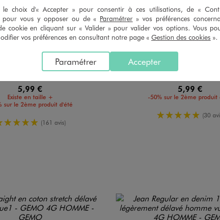
le choix d'« Accepter » pour consentir à ces utilisations, de « Con
» pour vous y opposer ou de «
Paramétrer
» vos préférences concern
de cookie en cliquant sur « Valider » pour valider vos options. Vous po
ifier vos préférences en consultant notre page «
Gestion des cookies
».
Paramétrer
Accepter
hes courtes col rond en coton homme
Tee-shirt à manches courtes en jersey de co
5,99 €
5,99 €
Existe en taille +
-50% sur le 2ème produit 
 sur le 2ème produit d'été
5/5 de moy
(30 avi
5/5 de moyenne
(161 avis)