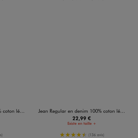
t délavé homme
Jean Regular en denim 100% coton légèrement délavé homme
22,99 €
Existe en taille +
oyenne
4.5/5 de moyenne
s)
(136 avis)