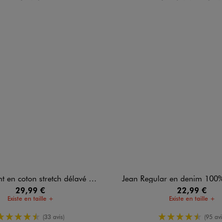
 en coton stretch délavé homme
Jean Regular en denim 100% coton légèremen
29,99 €
22,99 €
Existe en taille +
Existe en taille +
4.5/5 de moyenne
4.5/5 de m
(33 avis)
(95 avi