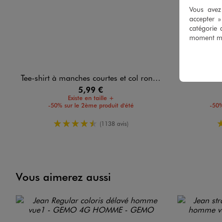
Vous avez 
accepter 
catégorie 
moment mod
Tee-shirt à manches courtes et col rond homme
Tee-shirt manc
5,99 €
Existe en taille +
-50% sur le 2ème produit d'été
-50%
4.5/5 de moyenne
(1138 avis)
Vous aimerez aussi