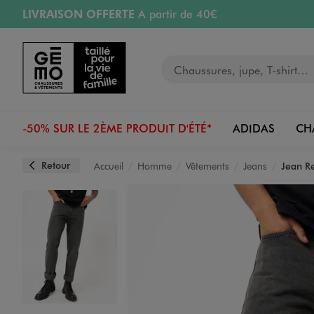
LIVRAISON OFFERTE
A partir de 40€
Aller au contenu principal
Aller à la navigation
RETRAIT ET LIVRAISON OFFERTE
en magasin
Votre recherche
RÉSERVATION GRATUITE
4h en magasin
Retours OFFERTS
pendant 30 jours
-50% SUR LE 2ÈME PRODUIT D'ÉTÉ*
ADIDAS
CH
Retour
Accueil
Homme
Vêtements
Jeans
Jean R
Image 1 sur 5