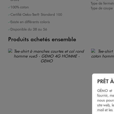
Type de fermet
100% coton
Type de coupe 
Certifié Oeko-Tex® Standard 100
Existe en différents coloris
Disponible du 38 au 56
Produits achetés ensemble
PRÊT 
GÉMO et no
fournir, me
nous pourr
site web, l
mail et les