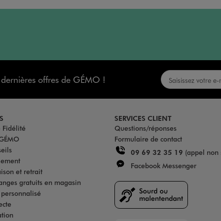
s dernières offres de GÉMO !
S
SERVICES CLIENT
Fidélité
Questions/réponses
u GÉMO
Formulaire de contact
eils
09 69 32 35 19
(appel non 
iement
Facebook Messenger
son et retrait
anges gratuits en magasin
s personnalisé
ecte
ation