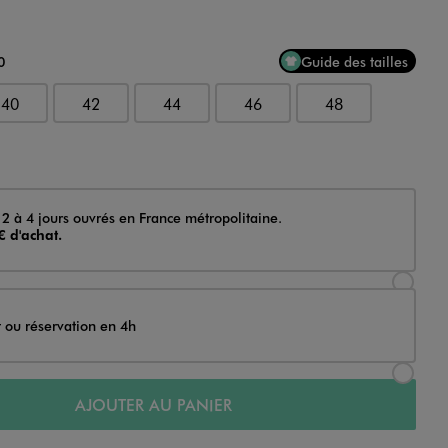
0
Guide des tailles
40
42
44
46
48
 2 à 4 jours ouvrés en France métropolitaine.
€ d'achat.
Sélectionner l’option de livraison Achat et li
t ou réservation en 4h
Sélectionner l’option de livraison Achat et r
AJOUTER AU PANIER