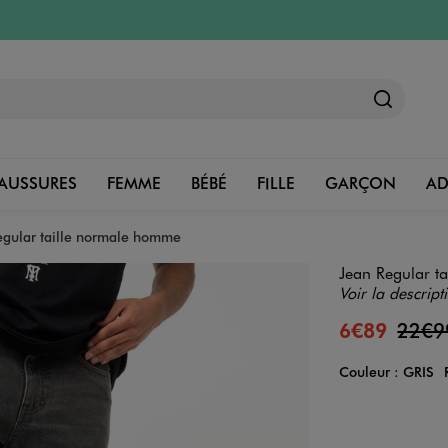
AUSSURES
FEMME
BÉBÉ
FILLE
GARÇON
A
egular taille normale homme
Jean Regular t
Voir la descript
6€89
22€
Couleur :
GRIS
Couleur
Choisissez votre 