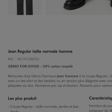
Image 4 sur 5
Jean Regular taille normale homme
Réf. :
40176100254
Image 5 sur 5
GÉMO FOR GOOD - 20% coton recyclé
Retrouvez chez Gémo l'iconique
jean homme
à la coupe Regular. Un
avec un tee-shirt et des baskets ou en version plus élégante avec u
plaquées au dos. Fermeture par zip et bouton. Passants pour ceintur
Caractéristi
Les plus produit
Nombre de poc
Coupe Regular : taille normale, jambe et bas
Longueur du v
droits