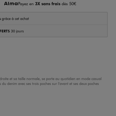
Payez en
3X sans frais
dès 50€
s
grâce à cet achat
FERTS
30 jours
roite et sa taille normale, se porte au quotidien en mode casual
s du denim avec ses trois poches sur l’avant et ses deux poches