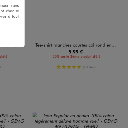
tinuer sans
ant chaque
uvez à tout
ton uni homme
Tee-shirt manches courtes col rond en coton homme
5,99 €
d'été
-50% sur le 2ème produit d'été
enne
5/5 de moyenne
s)
(18 avis)