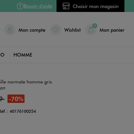
Besoin d'aide
Choisir mon magasin
0
Mon compte
Wishlist
Mon panier
DO
HOMME
aille normale homme gris
ion
99
-70%
Réf. :
40176100254
Couleur