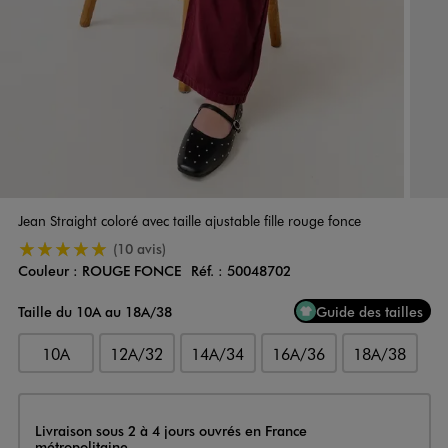
Jean Straight coloré avec taille ajustable fille rouge fonce
5/5 de moyenne
(10 avis)
Couleur :
ROUGE FONCE
Réf. :
50048702
Couleur
Choisissez votre Couleur
Taille du 10A au 18A/38
Guide des tailles
10A
12A/32
14A/34
16A/36
18A/38
Livraison
Livraison sous 2 à 4 jours ouvrés en France
métropolitaine.