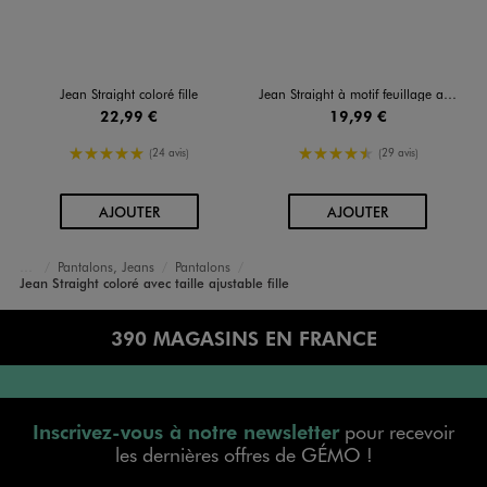
Jean Straight coloré fille
Jean Straight à motif feuillage avec taille ajustable fille
22,99 €
19,99 €
5/5 de moyenne
4.5/5 de moyenne
(24 avis)
(29 avis)
AU PANIER
AU PANIER
AJOUTER
AJOUTER
Pantalons, Jeans
Pantalons
Accueil
Fille
Vêtements
Jean Straight coloré avec taille ajustable fille
390 MAGASINS EN FRANCE
Inscrivez-vous à notre newsletter
pour recevoir
les dernières offres de GÉMO !