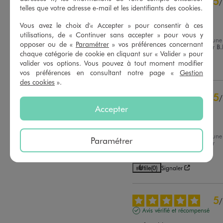
5
/
3
étoiles
1
telles que votre adresse e-mail et les identifiants des cookies.
Avis vérifié et récompensé
2
étoiles
0
Vous avez le choix d'« Accepter » pour consentir à ces
Très confortable
1
étoile
0
utilisations, de « Continuer sans accepter » pour vous y
Avis du
27/07/2026
, suite à une
opposer ou de «
Paramétrer
» vos préférences concernant
Trier les avis
expérience du
15/07/2026
par
B.
chaque catégorie de cookie en cliquant sur « Valider » pour
valider vos options. Vous pouvez à tout moment modifier
Utile
(0)
Signaler
vos préférences en consultant notre page «
Gestion
des cookies
».
5
/
Accepter
Avis vérifié et récompensé
Parfait
Avis du
09/07/2026
, suite à une
Paramétrer
expérience du
26/06/2026
par
Sophie B.
Utile
(0)
Signaler
5
/
Avis vérifié et récompensé