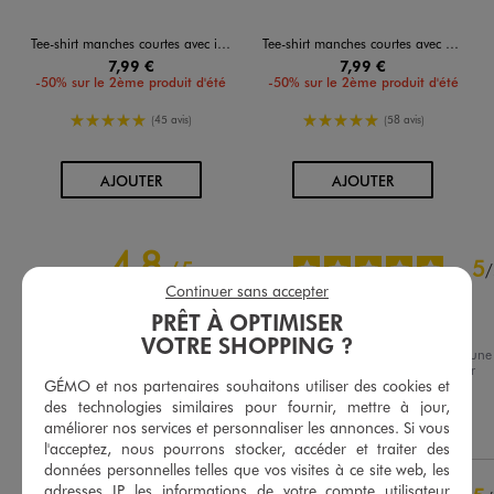
Tee-shirt manches courtes avec inscriptions buste et dos fille
Tee-shirt manches courtes avec motif XXL dans le dos fille
7,99 €
7,99 €
-50% sur le 2ème produit d'été
-50% sur le 2ème produit d'été
5/5 de moyenne
5/5 de moyenne
(45 avis)
(58 avis)
AU PANIER
AU PANIER
AJOUTER
AJOUTER
4.8
5
/
5
/
Continuer sans accepter
Avis vérifié et récompensé
PRÊT À OPTIMISER
Nickel
VOTRE SHOPPING ?
Avis du
07/08/2026
, suite à une
expérience du
25/07/2026
par
Basé sur
11
avis soumis à un
GÉMO et nos partenaires souhaitons utiliser des cookies et
Catherine R.
contrôle
des technologies similaires pour fournir, mettre à jour,
Voir tous les avis sur ce site
Utile
(0)
Signaler
améliorer nos services et personnaliser les annonces. Si vous
l'acceptez, nous pourrons stocker, accéder et traiter des
5
étoiles
10
données personnelles telles que vos visites à ce site web, les
4
étoiles
0
adresses IP, les informations de votre compte utilisateur