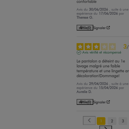
confortable
Avis du
30/06/2026
, suite à une
expérience du
17/06/2026
par
Therese G.
Utile
(0)
Signaler
3
/
Avis vérifié et récompensé
Le pantalon a déteint au 1e 
lavage malgré une faible 
température et une lingette an
décoloration!Dommage!
Avis du
29/04/2026
, suite à une
expérience du
15/04/2026
par
Aurelie D.
Utile
(0)
Signaler
1
2
3