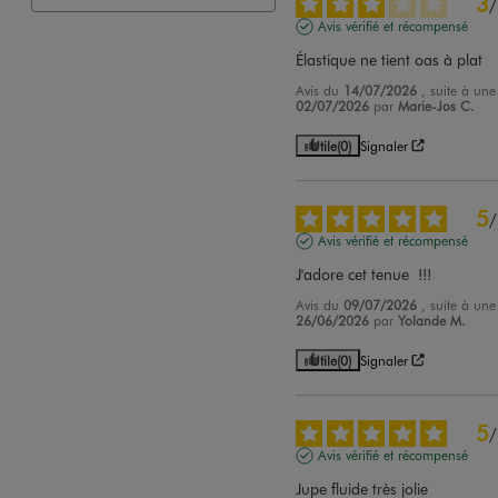
3
/
Avis vérifié et récompensé
Élastique ne tient oas à plat
Avis du
14/07/2026
, suite à un
02/07/2026
par
Marie-Jos C.
Utile
(0)
Signaler
5
/
Avis vérifié et récompensé
J'adore cet tenue  !!!
Avis du
09/07/2026
, suite à un
26/06/2026
par
Yolande M.
Utile
(0)
Signaler
5
/
Avis vérifié et récompensé
Jupe fluide très jolie