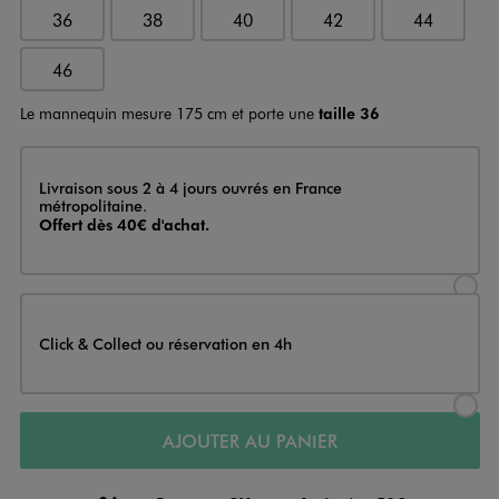
36
38
40
42
44
46
Le mannequin mesure 175 cm et porte une
taille 36
Livraison
Livraison sous 2 à 4 jours ouvrés en France
métropolitaine.
Offert dès 40€ d'achat.
Sélectionner l’option de livraison
Click & Collect ou réservation en 4h
Sélectionner l’option de livraiso
AJOUTER AU PANIER