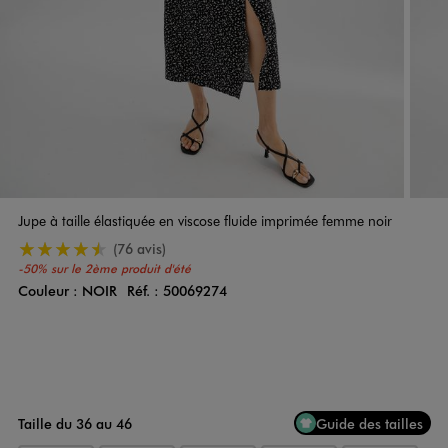
Jupe à taille élastiquée en viscose fluide imprimée femme noir
4.5/5 de moyenne
(76 avis)
-50% sur le 2ème produit d'été
Couleur :
NOIR
Réf. :
50069274
Couleur
Choisissez votre Couleur
Taille du 36 au 46
Guide des tailles