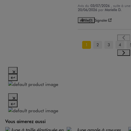
Avis du
03/07/2026
, suite à un
20/06/2026
par
Marielle D.
Utile
(0)
Signaler
1
2
3
4
Vous aimerez aussi