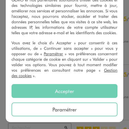
des technologies similaires pour fournir, mettre à jour,
améliorer nos services et personnaliser les annonces. Si vous
4.7
l'acceptez, nous pourrons stocker, accéder et traiter des
5
/
5
/
données personnelles telles que vos visites à ce site web, les
Avis vérifié et récompensé
adresses IP, les informations de votre compte utilisateur
telles que votre adresse e-mail et les identifiants des cookies.
Parfait !
Avis du
07/08/2026
, suite à un
Vous avez le choix d'« Accepter » pour consentir à ces
25/07/2026
par
Pascal Z.
Basé sur
77
avis soumis à un
utilisations, de « Continuer sans accepter » pour vous y
contrôle
opposer ou de «
Paramétrer
» vos préférences concernant
Utile
(0)
Signaler
Voir tous les avis sur ce site
chaque catégorie de cookie en cliquant sur « Valider » pour
valider vos options. Vous pouvez à tout moment modifier
5
étoiles
59
vos préférences en consultant notre page «
Gestion
5
/
4
étoiles
14
des cookies
».
Avis vérifié et récompensé
3
étoiles
3
2
étoiles
0
très bien
Accepter
1
étoile
1
Avis du
23/07/2026
, suite à un
10/07/2026
par
Arnaud D.
Trier les avis
Paramétrer
Utile
(0)
Signaler