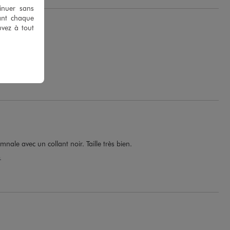
tinuer sans
ant chaque
uvez à tout
.
nale avec un collant noir. Taille très bien.
.