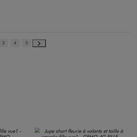
.
3
4
5