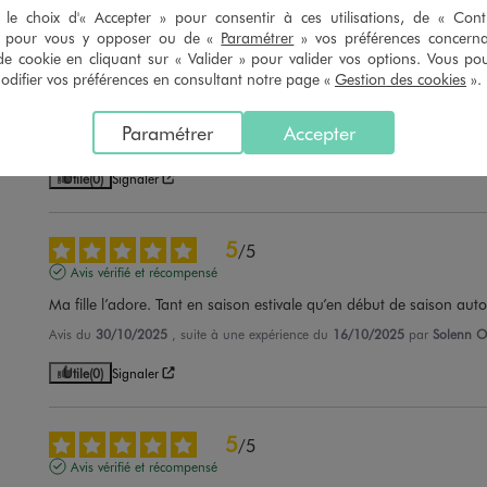
le choix d'« Accepter » pour consentir à ces utilisations, de « Con
» pour vous y opposer ou de «
Paramétrer
» vos préférences concern
4
/
5
de cookie en cliquant sur « Valider » pour valider vos options. Vous po
Avis vérifié et récompensé
ifier vos préférences en consultant notre page «
Gestion des cookies
».
Nickel comme D habitude
Paramétrer
Accepter
Avis du
06/05/2026
, suite à une expérience du
23/04/2026
par
Aurelie C
Utile
(0)
Signaler
5
/
5
Avis vérifié et récompensé
Ma fille l’adore. Tant en saison estivale qu’en début de saison autom
Avis du
30/10/2025
, suite à une expérience du
16/10/2025
par
Solenn O
Utile
(0)
Signaler
5
/
5
Avis vérifié et récompensé