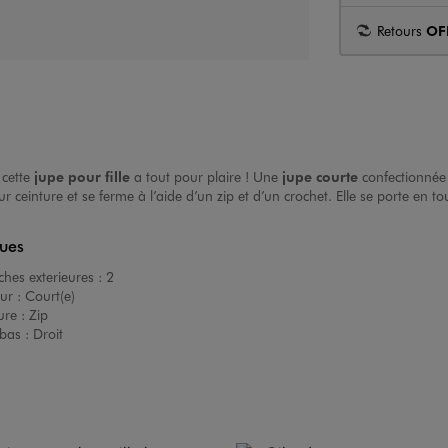
Retours
OF
 cette
jupe pour fille
a tout pour plaire ! Une
jupe courte
confectionnée 
r ceinture et se ferme à l’aide d’un zip et d’un crochet. Elle se porte en t
ques
hes exterieures :
2
ur :
Court(e)
ure :
Zip
bas :
Droit