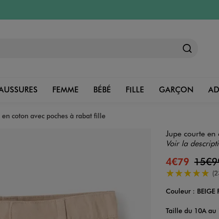
AUSSURES
FEMME
BÉBÉ
FILLE
GARÇON
A
 en coton avec poches à rabat fille
Jupe courte en 
Voir la descript
4€79
15€
5/5 de moyenn
(2
Couleur :
BEIGE
Couleur
Choisissez votre 
Taille du 10A au