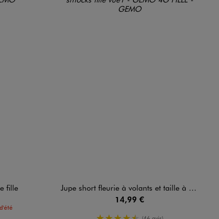
 fille
Jupe short fleurie à volants et taille à smocks fille
14,99 €
d'été
4.5/5 de moyenne
(46 avis)