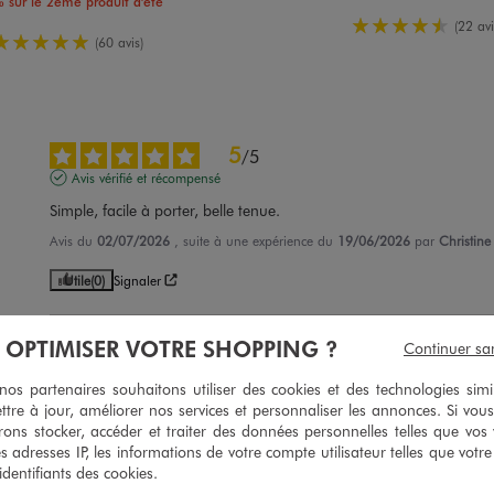
 sur le 2ème produit d'été
4.5/5 de m
(22 avi
5/5 de moyenne
(60 avis)
5
/
5
Avis vérifié et récompensé
Simple, facile à porter, belle tenue.
Avis du
02/07/2026
, suite à une expérience du
19/06/2026
par
Christine
Utile
(0)
Signaler
À OPTIMISER VOTRE SHOPPING ?
Continuer sa
5
/
5
Avis vérifié et récompensé
s partenaires souhaitons utiliser des cookies et des technologies simi
Super
ttre à jour, améliorer nos services et personnaliser les annonces. Si vous
ons stocker, accéder et traiter des données personnelles telles que vos v
Avis du
12/06/2026
, suite à une expérience du
30/05/2026
par
Sylvia A.
es adresses IP, les informations de votre compte utilisateur telles que votr
 identifiants des cookies.
Utile
(0)
Signaler