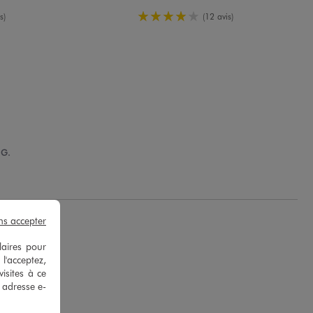
oyenne
4/5 de moyenne
s)
(12 avis)
 G.
ns accepter
laires pour
 l'acceptez,
isites à ce
e adresse e-