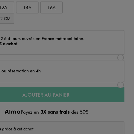
12A
14A
16A
52 CM
 2 à 4 jours ouvrés en France métropolitaine.
€ d'achat.
Sélectionner l’option de livraison Achat et li
t ou réservation en 4h
Sélectionner l’option de livraison Achat et r
AJOUTER AU PANIER
Payez en
3X sans frais
dès 50€
s
grâce à cet achat