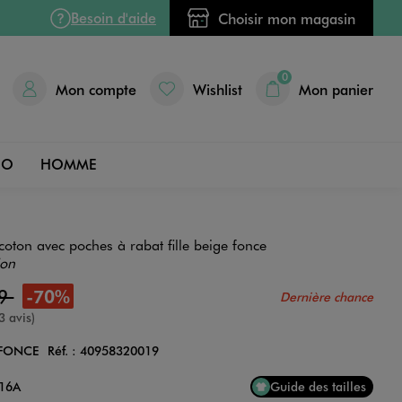
Besoin d'aide
Choisir mon magasin
0
Mon compte
Wishlist
Mon panier
DO
HOMME
coton avec poches à rabat fille beige fonce
ion
99
-70%
Dernière chance
e
3 avis)
 FONCE
Réf. :
40958320019
Couleur
 16A
Guide des tailles