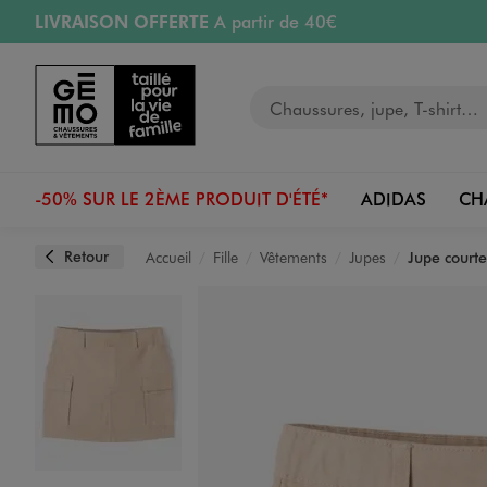
LIVRAISON OFFERTE
A partir de 40€
Aller au contenu principal
Aller à la navigation
RETRAIT ET LIVRAISON OFFERTE
en magasin
Votre recherche
RÉSERVATION GRATUITE
4h en magasin
Retours OFFERTS
pendant 30 jours
-50% SUR LE 2ÈME PRODUIT D'ÉTÉ*
ADIDAS
CH
Retour
Accueil
Fille
Vêtements
Jupes
Jupe courte
Image 1 sur 4