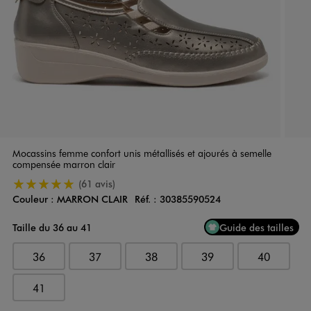
Mocassins femme confort unis métallisés et ajourés à semelle
compensée marron clair
5/5 de moyenne
(61 avis)
Couleur :
MARRON CLAIR
Réf. :
30385590524
Couleur
Choisissez votre Couleur
Taille du 36 au 41
Guide des tailles
36
37
38
39
40
41