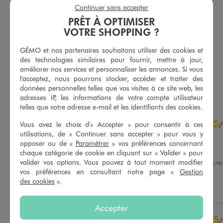
Continuer sans accepter
PRÊT À OPTIMISER
VOTRE SHOPPING ?
T-shirt imprimé col rond femme - CELINE DION
Tee-shirt col rond imprimé femme - Celine Dion
15,99 €
15,99 €
-50% sur le 2ème produit d'été
-50% sur le 2ème produit d'été
GÉMO et nos partenaires souhaitons utiliser des cookies et
des technologies similaires pour fournir, mettre à jour,
améliorer nos services et personnaliser les annonces. Si vous
l'acceptez, nous pourrons stocker, accéder et traiter des
AU PANIER
AU PANIER
AJOUTER
AJOUTER
données personnelles telles que vos visites à ce site web, les
adresses IP, les informations de votre compte utilisateur
telles que votre adresse e-mail et les identifiants des cookies.
4.8
5
/
5
/
Vous avez le choix d'« Accepter » pour consentir à ces
utilisations, de « Continuer sans accepter » pour vous y
Avis vérifié et récompensé
opposer ou de «
Paramétrer
» vos préférences concernant
Très bon produit
chaque catégorie de cookie en cliquant sur « Valider » pour
valider vos options. Vous pouvez à tout moment modifier
Avis du
03/08/2026
, suite à un
21/07/2026
par
Claude R.
vos préférences en consultant notre page «
Gestion
Basé sur
61
avis soumis à un
contrôle
des cookies
».
Utile
(0)
Signaler
Voir tous les avis sur ce site
Accepter
5
étoiles
47
5
/
4
étoiles
13