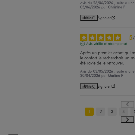
Avis du
26/06/2026
, suite à un
05/06/2026
par
Christine P.
Utile
(0)
Signaler
5
/
Avis vérifié et récompensé
Après un premier achat qui m'a
le confort je recherchais un mo
été ravie de le retrouver.
Avis du
03/05/2026
, suite à un
20/04/2026
par
Martine F.
Utile
(0)
Signaler
1
2
3
4