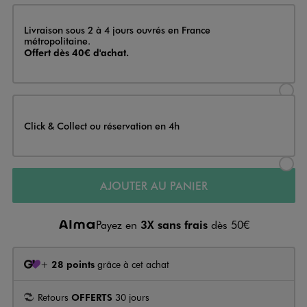
Livraison
Livraison sous 2 à 4 jours ouvrés en France
métropolitaine.
Offert dès 40€ d'achat.
Sélectionner l’option de livraison
Click & Collect ou réservation en 4h
Sélectionner l’option de livraiso
AJOUTER AU PANIER
Payez en
3X sans frais
dès 50€
+
28 points
grâce à cet achat
Retours
OFFERTS
30 jours