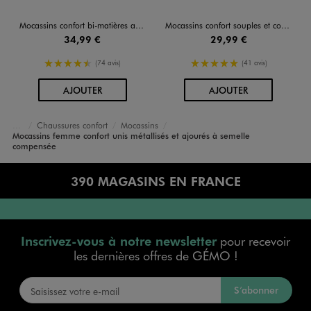
Mocassins confort bi-matières avec semelle compensée femme
Mocassins confort souples et confortables femme
34,99 €
29,99 €
4.5/5 de moyenne
5/5 de moyenne
(74 avis)
(41 avis)
AU PANIER
AU PANIER
AJOUTER
AJOUTER
Chaussures confort
Mocassins
Chaussures
Mocassins femme confort unis métallisés et ajourés à semelle
Accueil
Femme
compensée
390 MAGASINS EN FRANCE
Inscrivez-vous à notre newsletter
pour recevoir
les dernières offres de GÉMO !
S’abonner