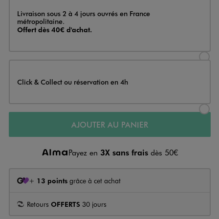
Livraison
Livraison sous 2 à 4 jours ouvrés en France
métropolitaine.
Offert dès 40€ d'achat.
Sélectionner l’option de livraison
Click & Collect ou réservation en 4h
Sélectionner l’option de livraiso
AJOUTER AU PANIER
Payez en
3X sans frais
dès 50€
+
13 points
grâce à cet achat
Retours
OFFERTS
30 jours