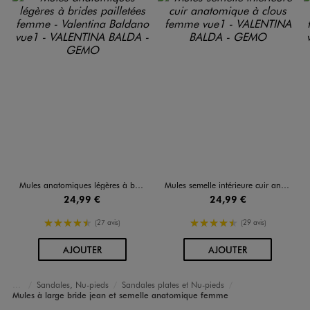
Mules anatomiques légères à brides pailletées femme - Valentina Baldano
Mules semelle intérieure cuir anatomique à clous femme
24,99 €
24,99 €
4.5/5 de moyenne
4.5/5 de moyenne
(27 avis)
(29 avis)
AU PANIER
AU PANIER
AJOUTER
AJOUTER
Sandales, Nu-pieds
Sandales plates et Nu-pieds
Accueil
Femme
Chaussures
Mules à large bride jean et semelle anatomique femme