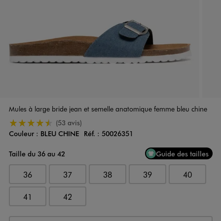
Mules à large bride jean et semelle anatomique femme bleu chine
4.5/5 de moyenne
(53 avis)
Couleur :
BLEU CHINE
Réf. :
50026351
Couleur
Choisissez votre Couleur
Taille du 36 au 42
Guide des tailles
36
37
38
39
40
41
42