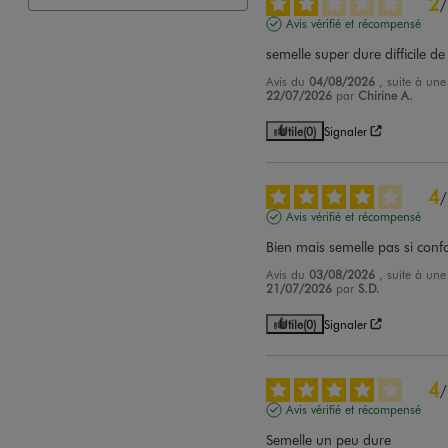
2
/
Avis vérifié et récompensé
semelle super dure difficile d
Avis du
04/08/2026
, suite à un
22/07/2026
par
Chirine A.
Utile
(0)
Signaler
4
/
Avis vérifié et récompensé
Bien mais semelle pas si conf
Avis du
03/08/2026
, suite à un
21/07/2026
par
S.D.
Utile
(0)
Signaler
4
/
Avis vérifié et récompensé
Semelle un peu dure