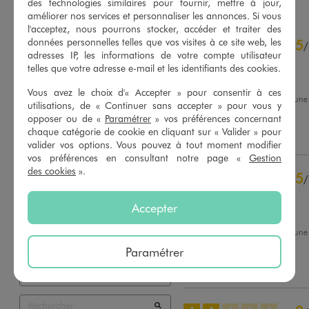
des technologies similaires pour fournir, mettre à jour,
améliorer nos services et personnaliser les annonces. Si vous
l'acceptez, nous pourrons stocker, accéder et traiter des
4.7
données personnelles telles que vos visites à ce site web, les
5
/
5
/
adresses IP, les informations de votre compte utilisateur
Avis vérifié et récompensé
telles que votre adresse e-mail et les identifiants des cookies.
confotable
Vous avez le choix d'« Accepter » pour consentir à ces
Avis du
06/08/2026
, suite à un
utilisations, de « Continuer sans accepter » pour vous y
21/07/2026
par
Sylvia P.
Basé sur
53
avis soumis à un
opposer ou de «
Paramétrer
» vos préférences concernant
contrôle
chaque catégorie de cookie en cliquant sur « Valider » pour
Utile
(0)
Signaler
Voir tous les avis sur ce site
valider vos options. Vous pouvez à tout moment modifier
vos préférences en consultant notre page «
Gestion
5
étoiles
42
des cookies
».
5
/
4
étoiles
7
Avis vérifié et récompensé
3
étoiles
2
Accepter
2
étoiles
2
Confortable et pratique
1
étoile
0
Avis du
06/08/2026
, suite à un
16/07/2026
par
Jean Luc S.
Paramétrer
Trier les avis
Utile
(0)
Signaler