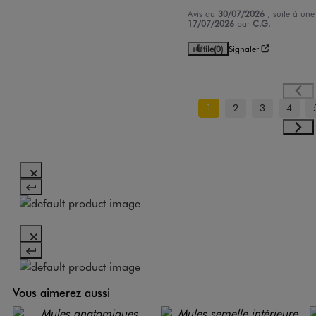
Avis du
30/07/2026
, suite à un
17/07/2026
par
C.G.
Utile
(0)
Signaler
1
2
3
4
Vous aimerez aussi