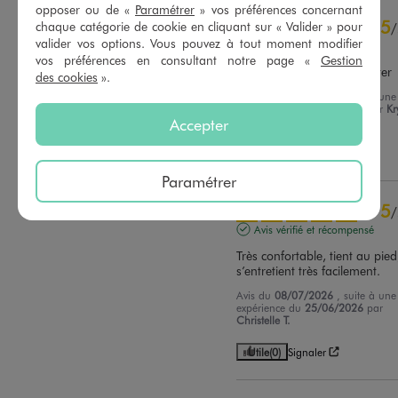
opposer ou de «
Paramétrer
» vos préférences concernant
5
chaque catégorie de cookie en cliquant sur « Valider » pour
/
valider vos options. Vous pouvez à tout moment modifier
Avis vérifié et récompensé
vos préférences en consultant notre page «
Gestion
Parfait très agréable a porter
des cookies
».
Avis du
12/07/2026
, suite à une
expérience du
29/06/2026
par
Kr
Accepter
H.
Utile
(0)
Signaler
Paramétrer
5
/
Avis vérifié et récompensé
Très confortable, tient au pied,
s’entretient très facilement.
Avis du
08/07/2026
, suite à une
expérience du
25/06/2026
par
Christelle T.
Utile
(0)
Signaler