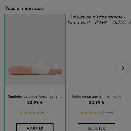
Vous aimerez aussi
S
Sandales de plage Popcat 20 femme - Puma
Mules de piscine femme - Puma
22,99 €
22,99 €
5/5 de moyenne
4.5/5 de moyenne
(4 avis)
(12 avis)
AU PANIER
AU PANIER
AJOUTER
AJOUTER