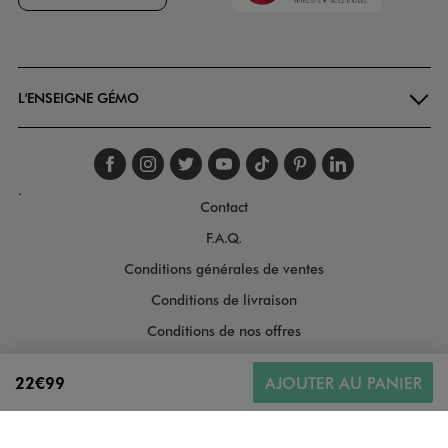
Goodays
L'ENSEIGNE GÉMO
Suivez-nous sur faceboo
Suivez-nous sur inst
Suivez-nous sur twi
Suivez-nous sur
Suivez-nous s
Suivez-nou
Suivez-
.
Contact
F.A.Q.
Conditions générales de ventes
Conditions de livraison
Conditions de nos offres
Conditions générales d'utilisation
22€99
AJOUTER AU PANIER
Politique de protection des données
Gestion des cookies