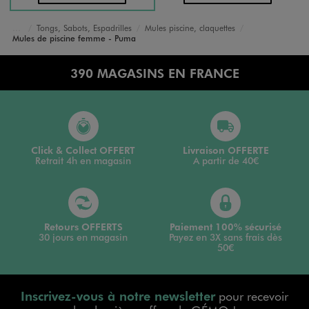
Tongs, Sabots, Espadrilles
Mules piscine, claquettes
Accueil
Femme
Chaussures
Mules de piscine femme - Puma
390 MAGASINS EN FRANCE
Click & Collect OFFERT
Livraison OFFERTE
Retrait 4h en magasin
A partir de 40€
Retours OFFERTS
Paiement 100% sécurisé
30 jours en magasin
Payez en 3X sans frais dès
50€
Inscrivez-vous à notre newsletter
pour recevoir