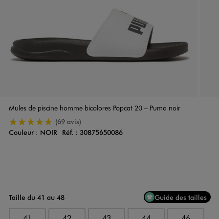
Mules de piscine homme bicolores Popcat 20 – Puma noir
5/5 de moyenne
(69 avis)
Couleur :
NOIR
Réf. :
30875650086
Couleur
Choisissez votre Couleur
Taille du 41 au 48
Guide des tailles
41
42
43
44
46