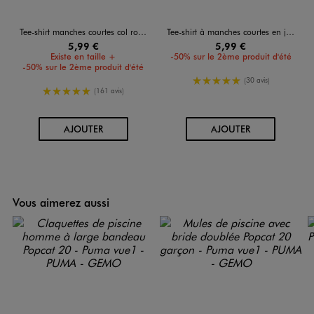
Tee-shirt manches courtes col rond en coton homme
Tee-shirt à manches courtes en jersey de coton uni homme
5,99 €
5,99 €
Existe en taille +
-50% sur le 2ème produit d'été
-50% sur le 2ème produit d'été
5/5 de moyenne
(30 avis)
5/5 de moyenne
(161 avis)
AU PANIER
AU PANIER
AJOUTER
AJOUTER
4.8
5
/
5
/
Avis vérifié et récompensé
Elle sont confortable la semel
porter et vraiment légère
Avis du
30/07/2026
, suite à un
Basé sur
69
avis soumis à un
17/07/2026
par
Aicha G.
contrôle
Voir tous les avis sur ce site
Utile
(0)
Signaler
5
étoiles
55