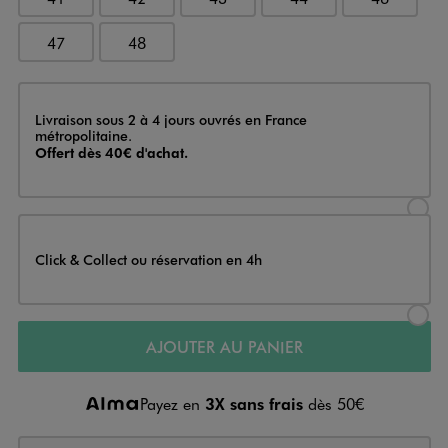
47
48
Livraison
Livraison sous 2 à 4 jours ouvrés en France
métropolitaine.
Offert dès 40€ d'achat.
Sélectionner l’option de livraison
Click & Collect ou réservation en 4h
Sélectionner l’option de livraiso
AJOUTER AU PANIER
Payez en
3X sans frais
dès 50€