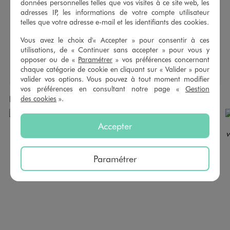
Type de tige :
Basse
données personnelles telles que vos visites à ce site web, les
Type de fermeture :
À enfiler
adresses IP, les informations de votre compte utilisateur
Type de bout de chaussure :
Bout ouvert
telles que votre adresse e-mail et les identifiants des cookies.
Type de semelle extérieure :
Anti dérapante
Vous avez le choix d'« Accepter » pour consentir à ces
Type d’ouverture :
Ouverte
utilisations, de « Continuer sans accepter » pour vous y
opposer ou de «
Paramétrer
» vos préférences concernant
chaque catégorie de cookie en cliquant sur « Valider » pour
valider vos options. Vous pouvez à tout moment modifier
vos préférences en consultant notre page «
Gestion
des cookies
».
Produits achetés ensemble
Accepter
Paramétrer