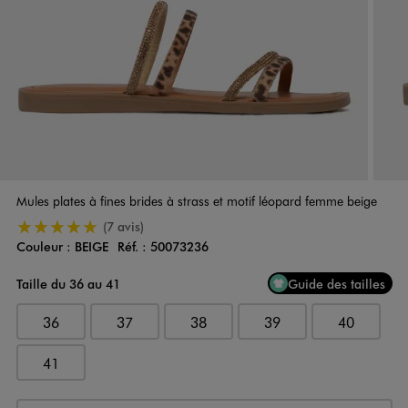
Mules plates à fines brides à strass et motif léopard femme beige
5/5 de moyenne
(7 avis)
Couleur :
BEIGE
Réf. :
50073236
Couleur
Choisissez votre Couleur
Taille du 36 au 41
Guide des tailles
36
37
38
39
40
41