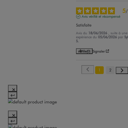
5
/
Avis vérifié et récompensé
Satisfaite
Avis du
18/06/2026
, suite à une
expérience du
05/06/2026
par
Sy
S.
Utile
(0)
Signaler
1
2