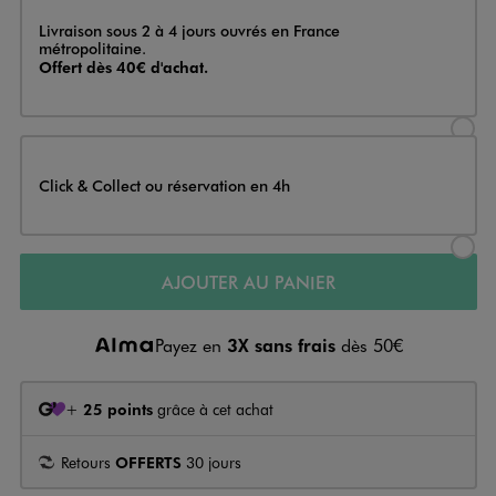
Livraison
Livraison sous 2 à 4 jours ouvrés en France
métropolitaine.
Offert dès 40€ d'achat.
Sélectionner l’option de livraison
Click & Collect ou réservation en 4h
Sélectionner l’option de livraiso
AJOUTER AU PANIER
Payez en
3X sans frais
dès 50€
+
25 points
grâce à cet achat
Retours
OFFERTS
30 jours