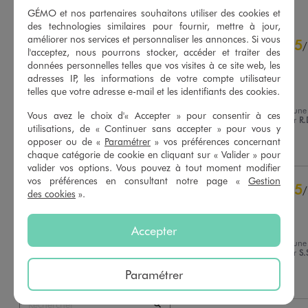
GÉMO et nos partenaires souhaitons utiliser des cookies et
des technologies similaires pour fournir, mettre à jour,
5
améliorer nos services et personnaliser les annonces. Si vous
5
/
5
/
l'acceptez, nous pourrons stocker, accéder et traiter des
Avis vérifié et récompensé
données personnelles telles que vos visites à ce site web, les
adresses IP, les informations de votre compte utilisateur
Tout est parfait comme 
telles que votre adresse e-mail et les identifiants des cookies.
d’habitude.
Avis du
10/08/2026
, suite à une
Basé sur
8
avis soumis à un
Vous avez le choix d'« Accepter » pour consentir à ces
expérience du
28/07/2026
par
R.
contrôle
utilisations, de « Continuer sans accepter » pour vous y
Voir tous les avis sur ce site
opposer ou de «
Paramétrer
» vos préférences concernant
Utile
(0)
Signaler
chaque catégorie de cookie en cliquant sur « Valider » pour
5
étoiles
8
valider vos options. Vous pouvez à tout moment modifier
4
étoiles
0
vos préférences en consultant notre page «
Gestion
5
/
des cookies
».
3
étoiles
0
Avis vérifié et récompensé
2
étoiles
0
Bien
1
étoile
0
Accepter
Avis du
09/08/2026
, suite à une
Trier les avis
expérience du
27/07/2026
par
S.
Paramétrer
Utile
(0)
Signaler