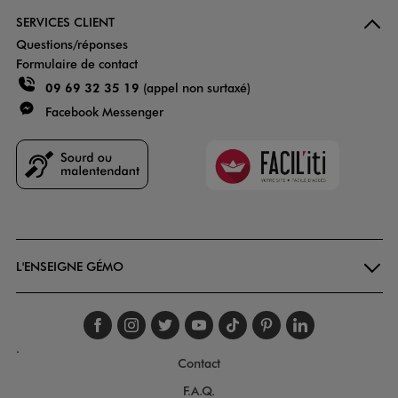
SERVICES CLIENT
Questions/réponses
Formulaire de contact
09 69 32 35 19
(appel non surtaxé)
Facebook Messenger
Faciliti
Goodays
L'ENSEIGNE GÉMO
Suivez-nous sur faceboo
Suivez-nous sur inst
Suivez-nous sur twi
Suivez-nous sur
Suivez-nous s
Suivez-nou
Suivez-
.
Contact
F.A.Q.