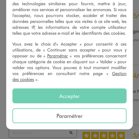
des technologies similaires pour fournir, mettre à jour,
améliorer nos services et personnaliser les annonces. Si vous
4.6
5
/
5
l'acceptez, nous pourrons stocker, accéder et traiter des
/
données personnelles telles que vos visites à ce site web, les
Avis vérifié et récompensé
adresses IP, les informations de votre compte utilisateur
La ceinture apporte de l’origi
telles que votre adresse e-mail et les identifiants des cookies.
Avis du
04/08/2026
, suite à un
Vous avez le choix d'« Accepter » pour consentir à ces
22/07/2026
par
Christelle M.
Basé sur
51
avis soumis à un
utilisations, de « Continuer sans accepter » pour vous y
contrôle
Utile
(0)
Signaler
opposer ou de «
Paramétrer
» vos préférences concernant
Voir tous les avis sur ce site
chaque catégorie de cookie en cliquant sur « Valider » pour
valider vos options. Vous pouvez à tout moment modifier
5
étoiles
35
vos préférences en consultant notre page «
Gestion
4
/
4
étoiles
13
des cookies
».
Avis vérifié et récompensé
3
étoiles
3
2
étoiles
0
Confortable fait un peu plus h
Accepter
1
étoile
0
Avis du
31/07/2026
, suite à un
18/07/2026
par
Emilie R.
Trier les avis
Paramétrer
Utile
(0)
Signaler
5
/