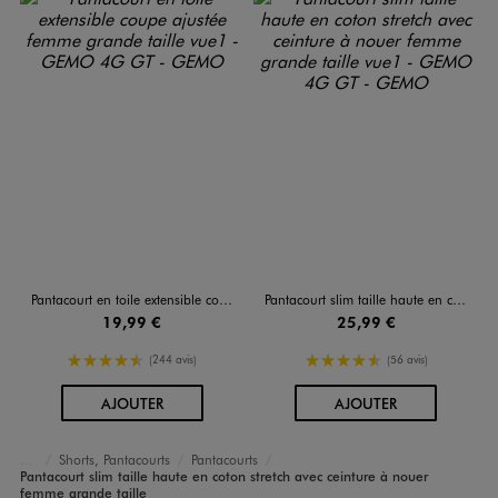
Pantacourt en toile extensible coupe ajustée femme grande taille
Pantacourt slim taille haute en coton stretch avec ceinture à nouer femme grande taille
19,99 €
25,99 €
4.5/5 de moyenne
4.5/5 de moyenne
(244 avis)
(56 avis)
AU PANIER
AU PANIER
AJOUTER
AJOUTER
Shorts, Pantacourts
Pantacourts
Vêtements
Pantacourt slim taille haute en coton stretch avec ceinture à nouer
Accueil
Femme
femme grande taille