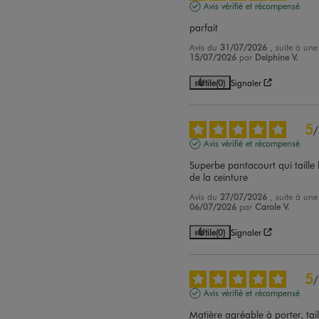
Avis vérifié et récompensé
parfait
Avis du
31/07/2026
, suite à un
15/07/2026
par
Delphine V.
Utile
(0)
Signaler
5
/
Avis vérifié et récompensé
Superbe pantacourt qui taille b
de la ceinture
Avis du
27/07/2026
, suite à un
06/07/2026
par
Carole V.
Utile
(0)
Signaler
5
/
Avis vérifié et récompensé
Matière agréable à porter, tail