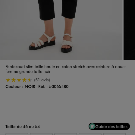
Pantacourt slim taille haute en coton stretch avec ceinture à nouer
femme grande taille noir
4.5/5 de moyenne
(51 avis)
Couleur :
NOIR
Réf. :
50065480
Couleur
Choisissez votre Couleur
Taille du 46 au 54
Guide des tailles