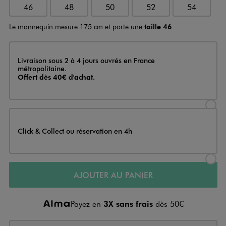
46
48
50
52
54
Le mannequin mesure 175 cm et porte une
taille 46
Livraison
Livraison sous 2 à 4 jours ouvrés en France
métropolitaine.
Offert dès 40€ d'achat.
Sélectionner l’option de livraison
Click & Collect ou réservation en 4h
Sélectionner l’option de livraiso
AJOUTER AU PANIER
Payez en
3X sans frais
dès 50€