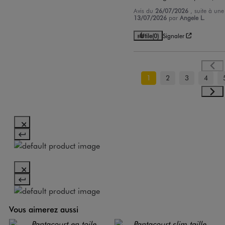
Avis du
26/07/2026
, suite à un
13/07/2026
par
Angele L.
Utile
(0)
Signaler
1
2
3
4
Vous aimerez aussi