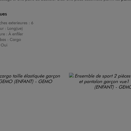
ques
hes exterieures :
6
ur :
Long(ue)
ure :
À enfiler
bas :
Cargo
:
Oui