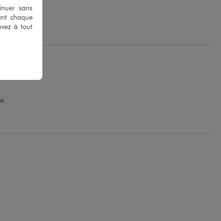
tinuer sans
ra M.
ant chaque
uvez à tout
M.