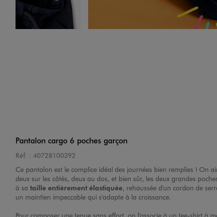
Image 4 sur 6
Image 5 sur 6
Pantalon cargo 6 poches garçon
Réf. :
40728100392
Ce pantalon est le complice idéal des journées bien remplies ! On 
deux sur les côtés, deux au dos, et bien sûr, les deux grandes poches 
à sa
taille entièrement élastiquée
, rehaussée d'un cordon de serra
un maintien impeccable qui s'adapte à la croissance.
Image 6 sur 6
Pour composer une tenue sans effort, on l'associe à un tee-shirt à m