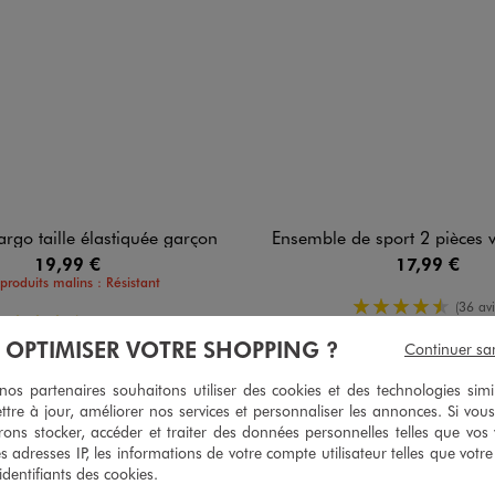
argo taille élastiquée garçon
Ensemble de sport 2 pièces veste zippée et p
19,99 €
17,99 €
produits malins : Résistant
4.5/5 de m
(36 avi
4.5/5 de moyenne
(116 avis)
À OPTIMISER VOTRE SHOPPING ?
Continuer sa
s partenaires souhaitons utiliser des cookies et des technologies simi
ttre à jour, améliorer nos services et personnaliser les annonces. Si vous
ons stocker, accéder et traiter des données personnelles telles que vos v
5
/
5
es adresses IP, les informations de votre compte utilisateur telles que votr
Avis vérifié et récompensé
 identifiants des cookies.
Très bien