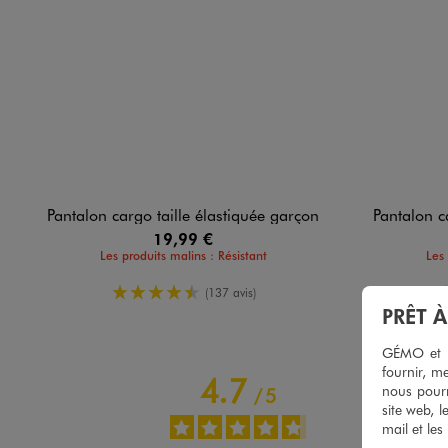
Pantalon cargo taille élastiquée garçon
Pantalon c
19,99 €
Les produits malins : Résistant
Les 
4.5/5 de moyenne
(137 avis)
PRÊT 
GÉMO et no
fournir, me
4.7
nous pourr
/
5
site web, l
mail et les