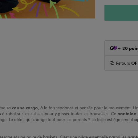
+
20 poin
Retours
OF
aime sa
coupe cargo
, à la fois tendance et pensée pour le mouvement. 
à rabat sur les cuisses pour y glisser toutes les trouvailles. Ce
pantalon
ge. Le détail qui change tout pour les parents ? La taille est également
a
essage et une paire de baskets. C'est une pièce essentielle parmi les
pant