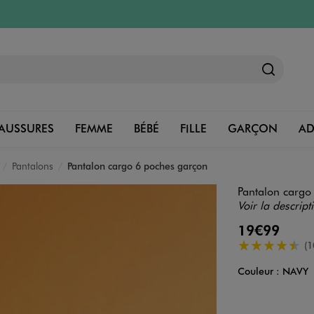
AUSSURES
FEMME
BÉBÉ
FILLE
GARÇON
A
Pantalons
Pantalon cargo 6 poches garçon
Pantalon cargo
Voir la descript
19€99
4.5/5 de moye
(1
Couleur :
NAVY
Couleur
Choisissez votre 