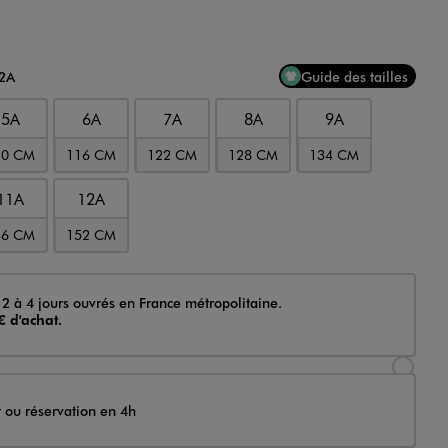
12A
Guide des tailles
5A
6A
7A
8A
9A
10 CM
116 CM
122 CM
128 CM
134 CM
11A
12A
46 CM
152 CM
 2 à 4 jours ouvrés en France métropolitaine.
€ d'achat.
Sélectionner l’option de livraison Achat et li
t ou réservation en 4h
Sélectionner l’option de livraison Achat et r