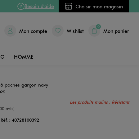
Besoin d'aide
Choisir mon magasin
0
Mon compte
Wishlist
Mon panier
DO
HOMME
 6 poches garçon navy
ion
Les produits malins : Résistant
nne
00 avis)
Réf. :
40728100392
Couleur