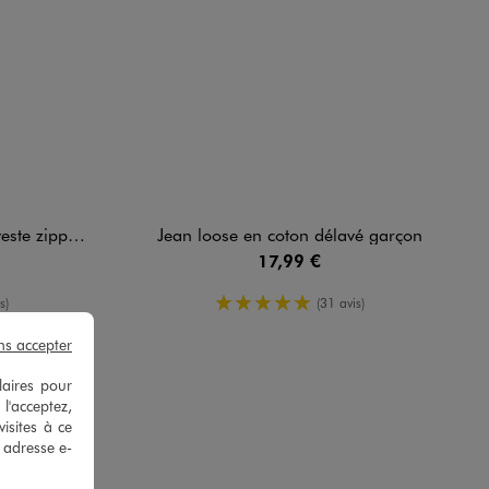
antalon garçon
Jean loose en coton délavé garçon
17,99 €
oyenne
5/5 de moyenne
s)
(31 avis)
ns accepter
laires pour
 l'acceptez,
isites à ce
e adresse e-