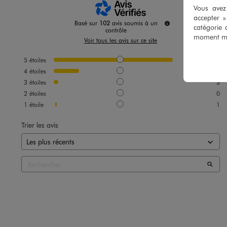
Vous avez 
accepter 
Basé sur
102
avis soumis à un
catégorie 
contrôle
moment mod
Voir tous les avis sur ce site
5
étoiles
81
4
étoiles
17
3
étoiles
3
2
étoiles
0
1
étoile
1
Trier les avis