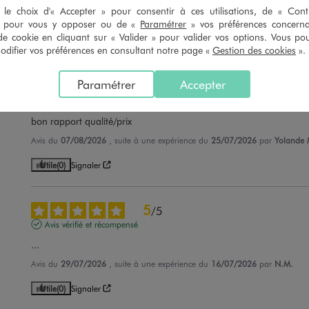
le choix d'« Accepter » pour consentir à ces utilisations, de « Con
Avis du
08/08/2026
, suite à une expérience du
21/07/2026
par
Cassand
» pour vous y opposer ou de «
Paramétrer
» vos préférences concern
de cookie en cliquant sur « Valider » pour valider vos options. Vous po
Utile
(0)
Signaler
ifier vos préférences en consultant notre page «
Gestion des cookies
».
Paramétrer
Accepter
5
/
5
Avis vérifié et récompensé
bon rapport qualité/prix
Avis du
07/08/2026
, suite à une expérience du
25/07/2026
par
Yolande 
Utile
(0)
Signaler
5
/
5
Avis vérifié et récompensé
...
Avis du
29/07/2026
, suite à une expérience du
16/07/2026
par
N.M.
Utile
(0)
Signaler