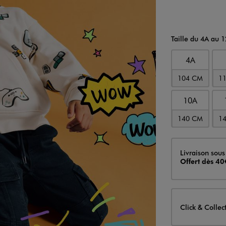
Taille du 4A au 
4A
104 CM
1
10A
140 CM
1
Livraison
Livraison sous
Offert dès 40
Click & Collec