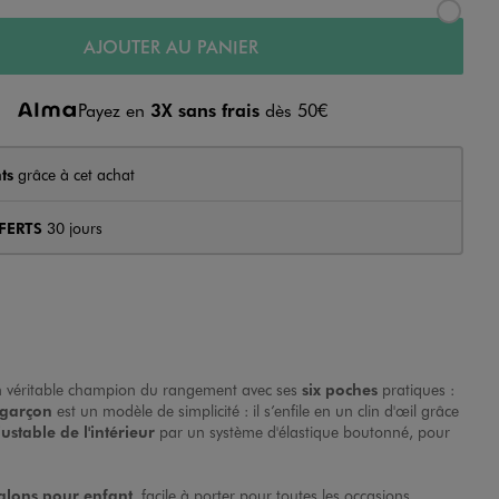
AJOUTER AU PANIER
Payez en
3X sans frais
dès 50€
ts
grâce à cet achat
FERTS
30 jours
Un véritable champion du rangement avec ses
six poches
pratiques :
 garçon
est un modèle de simplicité : il s’enfile en un clin d'œil grâce
justable de l'intérieur
par un système d'élastique boutonné, pour
alons pour enfant
, facile à porter pour toutes les occasions.