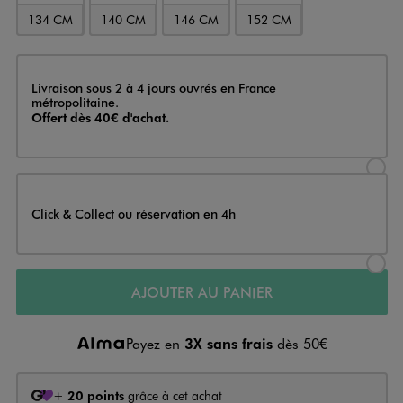
134 CM
140 CM
146 CM
152 CM
Livraison
Livraison sous 2 à 4 jours ouvrés en France
métropolitaine.
Offert dès 40€ d'achat.
Sélectionner l’option de livraison
Click & Collect ou réservation en 4h
Sélectionner l’option de livraiso
AJOUTER AU PANIER
Payez en
3X sans frais
dès 50€
+
20 points
grâce à cet achat