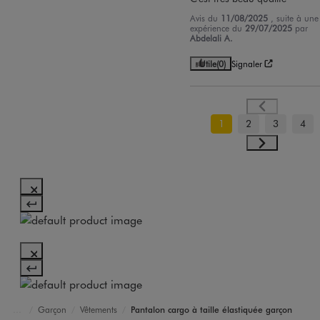
Avis du
11/08/2025
, suite à une
expérience du
29/07/2025
par
Abdelali A.
Utile
(0)
Signaler
1
2
3
4
Garçon
Vêtements
Pantalon cargo à taille élastiquée garçon
Accueil
Marques
L Marques
Camps