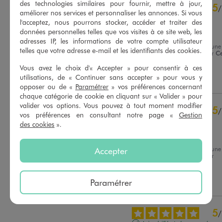
4.8
des technologies similaires pour fournir, mettre à jour,
5
/
5
/
améliorer nos services et personnaliser les annonces. Si vous
Avis vérifié et récompensé
l'acceptez, nous pourrons stocker, accéder et traiter des
données personnelles telles que vos visites à ce site web, les
Très bien
adresses IP, les informations de votre compte utilisateur
Avis du
17/01/2026
, suite à une
telles que votre adresse e-mail et les identifiants des cookies.
expérience du
16/12/2025
par
Ce
Basé sur
19
avis soumis à un
V.
contrôle
Vous avez le choix d'« Accepter » pour consentir à ces
Voir tous les avis sur ce site
utilisations, de « Continuer sans accepter » pour vous y
Utile
(0)
Signaler
opposer ou de «
Paramétrer
» vos préférences concernant
5
étoiles
17
chaque catégorie de cookie en cliquant sur « Valider » pour
4
étoiles
1
valider vos options. Vous pouvez à tout moment modifier
5
/
vos préférences en consultant notre page «
Gestion
3
étoiles
1
Avis vérifié et récompensé
des cookies
».
2
étoiles
0
Très joli forme porté
1
étoile
0
Accepter
Avis du
04/09/2025
, suite à une
Trier les avis
expérience du
22/08/2025
par
Sophie B.
Paramétrer
Utile
(0)
Signaler
5
/