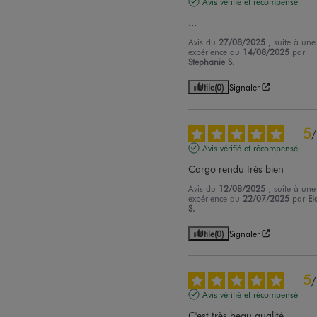
Avis vérifié et récompensé
...
Avis du
27/08/2025
, suite à une
expérience du
14/08/2025
par
Stephanie S.
Utile
(0)
Signaler
5
/
Avis vérifié et récompensé
Cargo rendu très bien
Avis du
12/08/2025
, suite à une
expérience du
22/07/2025
par
El
S.
Utile
(0)
Signaler
5
/
Avis vérifié et récompensé
C'est très beau qualité