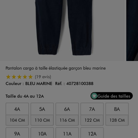
Pantalon cargo à taille élastiquée garçon bleu marine
5/5 de moyenne
(19 avis)
Couleur :
BLEU MARINE
Réf. :
40728100388
Couleur
Choisissez votre Couleur
Taille du 4A au 12A
Guide des tailles
4A
5A
6A
7A
8A
104 CM
110 CM
116 CM
122 CM
128 CM
9A
10A
11A
12A