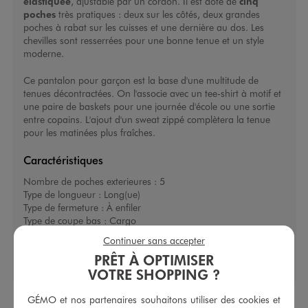
élastiquée
, ajustable par un cordon. Il est doté de
cinq
poches
très pratiques : deux sur les côtés, deux grandes
poches à rabat sur les cuisses et une dernière au dos. Les
chevilles sont resserrées pour une bonne tenue et un style
moderne.
Ce
pantalon pour garçon
est la base d'une multitude de
tenues décontractées. On l'associe avec un tee-shirt à motif et
une paire de baskets pour une journée d'école ou une sortie
entre copains. L'ajout d'un sweat zippé complètera la tenue
pour les matinées plus fraîches.
Caractéristiques
Nombre de poches exterieures :
5
Type de longueur :
Long(ue)
Type de fermeture :
À enfiler
Type de coupe bas :
Cargo
Continuer sans accepter
PRÊT À OPTIMISER
VOTRE SHOPPING ?
GÉMO et nos partenaires souhaitons utiliser des cookies et