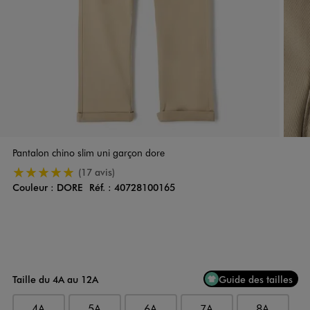
Pantalon chino slim uni garçon dore
5/5 de moyenne
(17 avis)
Couleur :
DORE
Réf. :
40728100165
Couleur
Choisissez votre Couleur
Taille du 4A au 12A
Guide des tailles
4A
5A
6A
7A
8A