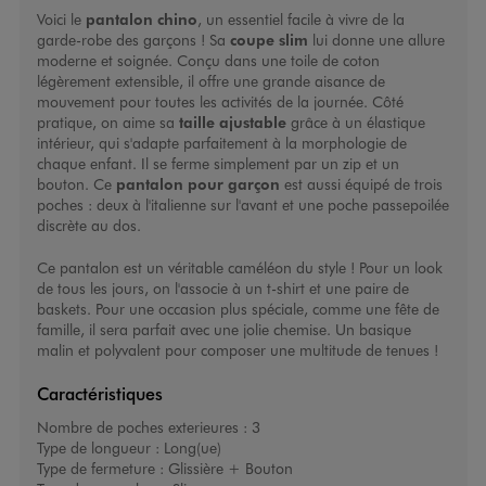
Voici le
pantalon chino
, un essentiel facile à vivre de la
garde-robe des garçons ! Sa
coupe slim
lui donne une allure
moderne et soignée. Conçu dans une toile de coton
légèrement extensible, il offre une grande aisance de
mouvement pour toutes les activités de la journée. Côté
pratique, on aime sa
taille ajustable
grâce à un élastique
intérieur, qui s'adapte parfaitement à la morphologie de
chaque enfant. Il se ferme simplement par un zip et un
bouton. Ce
pantalon pour garçon
est aussi équipé de trois
poches : deux à l'italienne sur l'avant et une poche passepoilée
discrète au dos.
Ce pantalon est un véritable caméléon du style ! Pour un look
de tous les jours, on l'associe à un t-shirt et une paire de
baskets. Pour une occasion plus spéciale, comme une fête de
famille, il sera parfait avec une jolie chemise. Un basique
malin et polyvalent pour composer une multitude de tenues !
Caractéristiques
Nombre de poches exterieures :
3
Type de longueur :
Long(ue)
Type de fermeture :
Glissière + Bouton