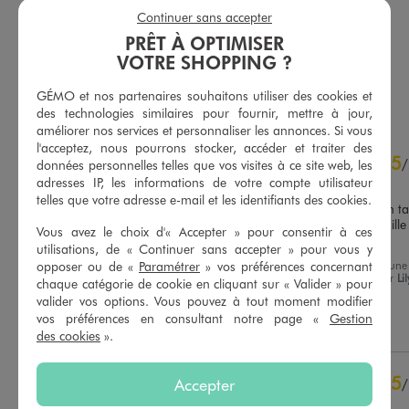
7,99 €
6,99 €
Continuer sans accepter
-50% sur le 2ème produit d'été
-50% sur le 2ème produit d'été
PRÊT À OPTIMISER
4.5/5 de moyenne
5/5 de moyenne
(24 avis)
(53 avis)
VOTRE SHOPPING ?
AU PANIER
AU PANIER
AJOUTER
AJOUTER
GÉMO et nos partenaires souhaitons utiliser des cookies et
des technologies similaires pour fournir, mettre à jour,
améliorer nos services et personnaliser les annonces. Si vous
l'acceptez, nous pourrons stocker, accéder et traiter des
5
5
/
5
/
données personnelles telles que vos visites à ce site web, les
adresses IP, les informations de votre compte utilisateur
Avis vérifié et récompensé
telles que votre adresse e-mail et les identifiants des cookies.
Pantalon en coton très bien tail
élastique pour ajuster la taille 
Vous avez le choix d'« Accepter » pour consentir à ces
l’intérieur
utilisations, de « Continuer sans accepter » pour vous y
Basé sur
17
avis soumis à un
opposer ou de «
Paramétrer
» vos préférences concernant
Avis du
03/08/2026
, suite à une
contrôle
expérience du
21/07/2026
par
Li
chaque catégorie de cookie en cliquant sur « Valider » pour
Voir tous les avis sur ce site
P.
valider vos options. Vous pouvez à tout moment modifier
vos préférences en consultant notre page «
Gestion
5
étoiles
17
Utile
(0)
Signaler
des cookies
».
4
étoiles
0
3
étoiles
0
5
2
étoiles
0
Accepter
/
1
étoile
0
Avis vérifié et récompensé