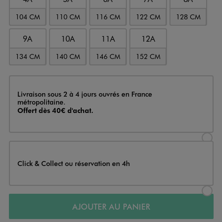
104 CM
110 CM
116 CM
122 CM
128 CM
9A
10A
11A
12A
134 CM
140 CM
146 CM
152 CM
Livraison
Livraison sous 2 à 4 jours ouvrés en France
métropolitaine.
Offert dès 40€ d'achat.
Sélectionner l’option de livraison
Click & Collect ou réservation en 4h
Sélectionner l’option de livraiso
AJOUTER AU PANIER