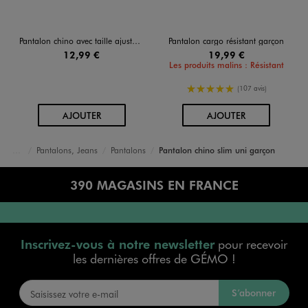
Pantalon chino avec taille ajustable garçon
Pantalon cargo résistant garçon
12,99 €
19,99 €
Les produits malins : Résistant
5/5 de moyenne
(107 avis)
AU PANIER
AU PANIER
AJOUTER
AJOUTER
Pantalons, Jeans
Pantalons
Pantalon chino slim uni garçon
Accueil
Garçon
Vêtements
390 MAGASINS EN FRANCE
Inscrivez-vous à notre newsletter
pour recevoir
les dernières offres de GÉMO !
S’abonner