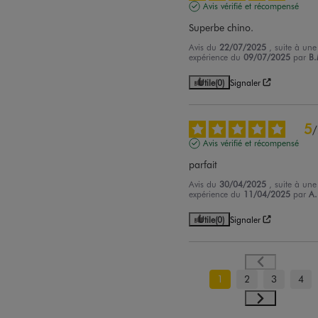
Avis vérifié et récompensé
Superbe chino.
Avis du
22/07/2025
, suite à une
expérience du
09/07/2025
par
B.
Utile
(0)
Signaler
5
/
Avis vérifié et récompensé
parfait
Avis du
30/04/2025
, suite à une
expérience du
11/04/2025
par
A.
Utile
(0)
Signaler
1
2
3
4