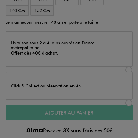
140 CM
152 CM
Le mannequin mesure 148 cm et porte une
taille
Livraison
Livraison sous 2 à 4 jours ouvrés en France
métropolitaine.
Offert dès 40€ d'achat.
Sélectionner l’option de livraison
Click & Collect ou réservation en 4h
Sélectionner l’option de livraiso
AJOUTER AU PANIER
Payez en
3X sans frais
dès 50€