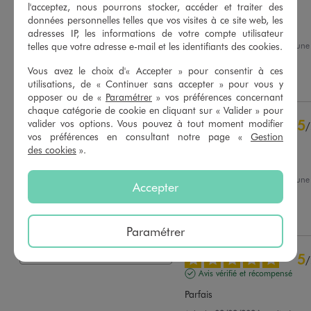
Avis vérifié et récompensé
l'acceptez, nous pourrons stocker, accéder et traiter des
données personnelles telles que vos visites à ce site web, les
très bien
adresses IP, les informations de votre compte utilisateur
Avis du
09/08/2026
, suite à un
telles que votre adresse e-mail et les identifiants des cookies.
27/07/2026
par
Morgane T.
Basé sur
34
avis soumis à un
contrôle
Vous avez le choix d'« Accepter » pour consentir à ces
Utile
(0)
Signaler
utilisations, de « Continuer sans accepter » pour vous y
Voir tous les avis sur ce site
opposer ou de «
Paramétrer
» vos préférences concernant
chaque catégorie de cookie en cliquant sur « Valider » pour
5
étoiles
23
5
valider vos options. Vous pouvez à tout moment modifier
/
4
étoiles
7
vos préférences en consultant notre page «
Gestion
Avis vérifié et récompensé
3
étoiles
1
des cookies
».
2
étoiles
0
👍👍👍👍
1
étoile
3
Avis du
16/02/2026
, suite à un
Accepter
03/02/2026
par
Bushra A.
Trier les avis
Utile
(0)
Signaler
Paramétrer
5
/
Avis vérifié et récompensé
Parfais