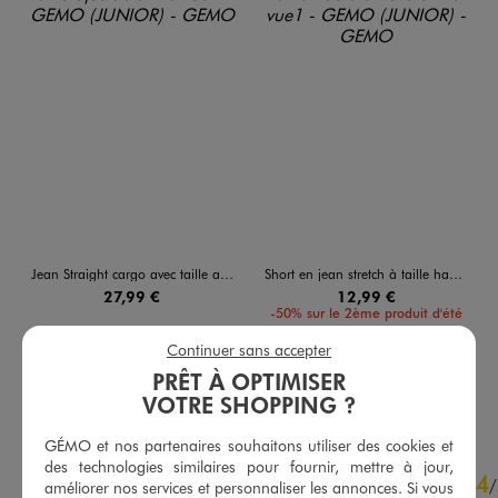
Jean Straight cargo avec taille ajustable fille
Short en jean stretch à taille haute et revers fille
27,99 €
12,99 €
-50% sur le 2ème produit d'été
5/5 de moyenne
(30 avis)
Continuer sans accepter
5/5 de moyenne
(60 avis)
PRÊT À OPTIMISER
AU PANIER
AU PANIER
AJOUTER
AJOUTER
VOTRE SHOPPING ?
GÉMO et nos partenaires souhaitons utiliser des cookies et
4.4
des technologies similaires pour fournir, mettre à jour,
4
/
5
/
améliorer nos services et personnaliser les annonces. Si vous