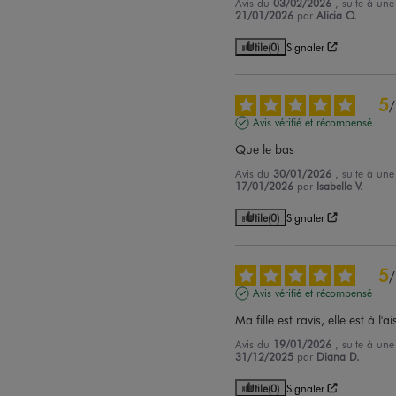
Avis du
03/02/2026
, suite à un
21/01/2026
par
Alicia O.
Utile
(0)
Signaler
5
/
Avis vérifié et récompensé
Que le bas
Avis du
30/01/2026
, suite à un
17/01/2026
par
Isabelle V.
Utile
(0)
Signaler
5
/
Avis vérifié et récompensé
Ma fille est ravis, elle est à l'
Avis du
19/01/2026
, suite à un
31/12/2025
par
Diana D.
Utile
(0)
Signaler