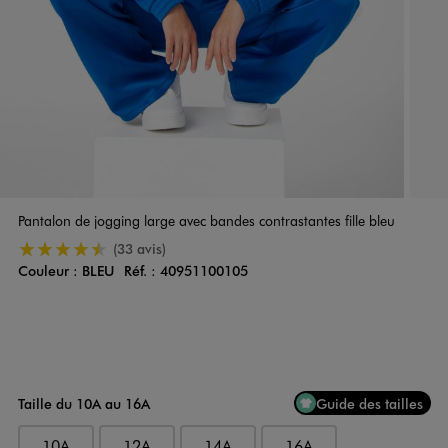
Pantalon de jogging large avec bandes contrastantes fille bleu
4.5/5 de moyenne
(33 avis)
Couleur :
BLEU
Réf. :
40951100105
Couleur
Choisissez votre Couleur
Taille du 10A au 16A
Guide des tailles
10A
12A
14A
16A