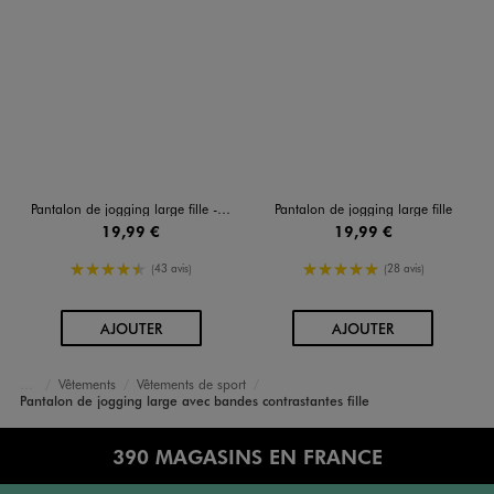
Pantalon de jogging large fille - Camps United
Pantalon de jogging large fille
19,99 €
19,99 €
4.5/5 de moyenne
5/5 de moyenne
(43 avis)
(28 avis)
AU PANIER
AU PANIER
AJOUTER
AJOUTER
Vêtements
Vêtements de sport
Accueil
Fille
Pantalon de jogging large avec bandes contrastantes fille
390 MAGASINS EN FRANCE