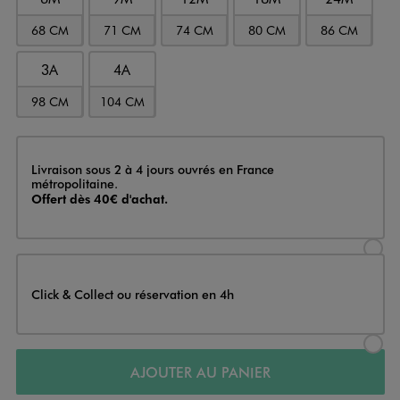
68 CM
71 CM
74 CM
80 CM
86 CM
3A
4A
98 CM
104 CM
Livraison
Livraison sous 2 à 4 jours ouvrés en France
métropolitaine.
Offert dès 40€ d'achat.
Sélectionner l’option de livraison
Click & Collect ou réservation en 4h
Sélectionner l’option de livraiso
AJOUTER AU PANIER