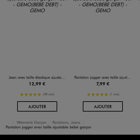
Jean avec taille élastique ajustable bébé garçon
Pantalon jogger avec taille ajustable bébé garçon
12,99 €
7,99 €
5/5 de moyenne
5/5 de moyenne
(48 avis)
(1 avis)
AU PANIER
AU PANIER
AJOUTER
AJOUTER
Vêtements Garçon
Pantalons, Jeans
Accueil
Bébé
Pantalon jogger avec taille ajustable bébé garçon