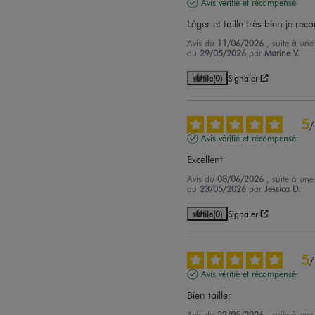
Avis vérifié et récompensé
Léger et taille très bien je r
Avis du
11/06/2026
, suite à une
du
29/05/2026
par
Marine V.
Utile
(0)
Signaler
5
/
Avis vérifié et récompensé
Excellent
Avis du
08/06/2026
, suite à une
du
23/05/2026
par
Jessica D.
Utile
(0)
Signaler
5
/
Avis vérifié et récompensé
Bien tailler
Avis du
22/05/2026
, suite à une