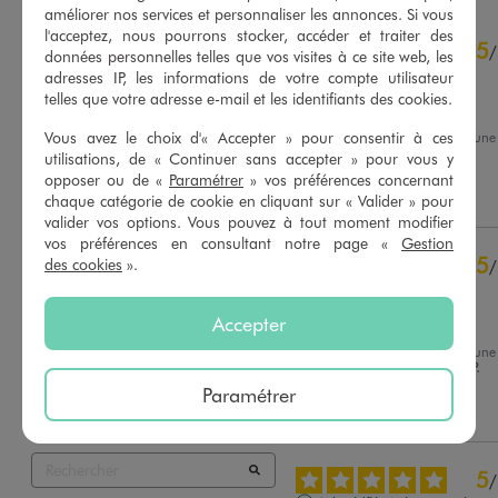
améliorer nos services et personnaliser les annonces. Si vous
4.9
l'acceptez, nous pourrons stocker, accéder et traiter des
5
/
5
/
données personnelles telles que vos visites à ce site web, les
Avis vérifié et récompensé
adresses IP, les informations de votre compte utilisateur
telles que votre adresse e-mail et les identifiants des cookies.
Très bien
Vous avez le choix d'« Accepter » pour consentir à ces
Avis du
16/07/2026
, suite à une
du
03/07/2026
par
Sylvie F.
utilisations, de « Continuer sans accepter » pour vous y
Basé sur
28
avis soumis à un
contrôle
opposer ou de «
Paramétrer
» vos préférences concernant
Utile
(0)
Signaler
Voir tous les avis sur ce site
chaque catégorie de cookie en cliquant sur « Valider » pour
valider vos options. Vous pouvez à tout moment modifier
vos préférences en consultant notre page «
Gestion
5
étoiles
25
5
des cookies
».
/
4
étoiles
3
Avis vérifié et récompensé
3
étoiles
0
2
étoiles
0
Accepter
Léger
1
étoile
0
Avis du
01/07/2026
, suite à une
du
19/05/2026
par
Jocelyne P.
Trier les avis
Paramétrer
Utile
(0)
Signaler
5
/