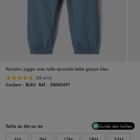
Pantalon jogger avec taille ajustable bébé garçon bleu
5/5 de moyenne
(28 avis)
Couleur :
BLEU
Réf. :
50060497
Couleur
Choisissez votre Couleur
Taille du 6M au 4A
Guide des tailles
6M
9M
12M
18M
24M