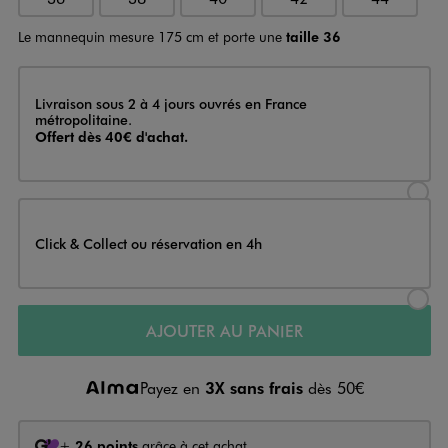
Le mannequin mesure 175 cm et porte une
taille 36
Livraison
Livraison sous 2 à 4 jours ouvrés en France
métropolitaine.
Offert dès 40€ d'achat.
Sélectionner l’option de livraison
Click & Collect ou réservation en 4h
Sélectionner l’option de livraiso
AJOUTER AU PANIER
Payez en
3X sans frais
dès 50€
+
26 points
grâce à cet achat