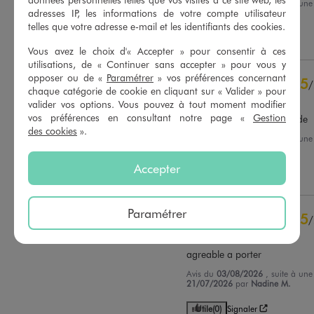
Avis du
07/08/2026
, suite à un
adresses IP, les informations de votre compte utilisateur
25/07/2026
par
E.V.
Basé sur
56
avis soumis à un
telles que votre adresse e-mail et les identifiants des cookies.
contrôle
Utile
(0)
Signaler
Voir tous les avis sur ce site
Vous avez le choix d'« Accepter » pour consentir à ces
utilisations, de « Continuer sans accepter » pour vous y
5
étoiles
45
opposer ou de «
Paramétrer
» vos préférences concernant
5
/
4
étoiles
10
chaque catégorie de cookie en cliquant sur « Valider » pour
Avis vérifié et récompensé
3
étoiles
1
valider vos options. Vous pouvez à tout moment modifier
2
étoiles
0
vos préférences en consultant notre page «
Gestion
Belles longueur et amplitude
des cookies
».
1
étoile
0
Avis du
06/08/2026
, suite à un
20/07/2026
par
Annie G.
Trier les avis
Accepter
Utile
(0)
Signaler
Paramétrer
5
/
Avis vérifié et récompensé
agreable a porter
Avis du
03/08/2026
, suite à un
21/07/2026
par
Nadine M.
Utile
(0)
Signaler