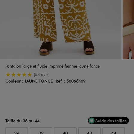
Pantalon large et fluide imprimé femme jaune fonce
5/5 de moyenne
(54 avis)
Couleur :
JAUNE FONCE
Réf. :
50066409
Couleur
Choisissez votre Couleur
Taille du 36 au 44
Guide des tailles
36
38
40
42
44