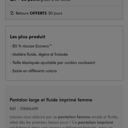
Retours
OFFERTS
30 jours
Les plus produit
85 % viscose Ecovero™
Matière fluide, légère et froissée
Taille élastiquée ajustable par cordon coulissant
Existe en différents coloris
Pantalon large et fluide imprimé femme
Réf. :
50066409
Laissez-vous séduire par ce
pantalon femme
ample et fluide,
idéal dès les premiers beaux jours ! Ce
pantalon imprimé
est fabriqué dans une viscose subtilement froissée, pour un