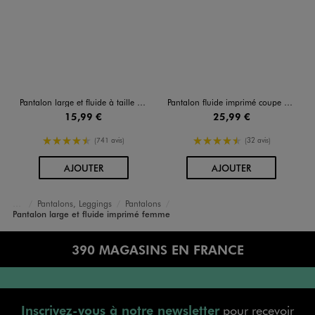
Pantalon large et fluide à taille haute femme
Pantalon fluide imprimé coupe ample avec taille élastique femme
15,99 €
25,99 €
4.5/5 de moyenne
4.5/5 de moyenne
(741 avis)
(32 avis)
AU PANIER
AU PANIER
AJOUTER
AJOUTER
Pantalons, Leggings
Pantalons
Accueil
Femme
Vêtements
Pantalon large et fluide imprimé femme
390 MAGASINS EN FRANCE
Inscrivez-vous à notre newsletter
pour recevoir