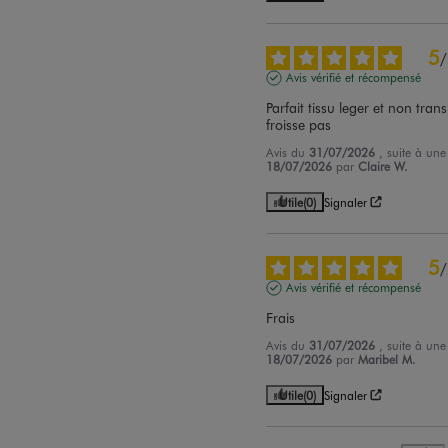
5
/
Avis vérifié et récompensé
Parfait tissu leger et non tran
froisse pas
Avis du
31/07/2026
, suite à un
18/07/2026
par
Claire W.
Utile
(0)
Signaler
5
/
Avis vérifié et récompensé
Frais
Avis du
31/07/2026
, suite à un
18/07/2026
par
Maribel M.
Utile
(0)
Signaler