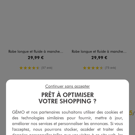
Robe longue et fluide à manches courtes imprimée femme
Robe longue et fluide à manches courtes imprimée femme
29,99 €
29,99 €
4.5/5 de moyenne
4.5/5 de moyenne
(57 avis)
(75 avis)
Continuer sans accepter
AU PANIER
AU PANIER
AJOUTER
AJOUTER
PRÊT À OPTIMISER
VOTRE SHOPPING ?
4.8
5
GÉMO et nos partenaires souhaitons utiliser des cookies et
/
5
/
des technologies similaires pour fournir, mettre à jour,
Avis vérifié et récompensé
améliorer nos services et personnaliser les annonces. Si vous
Fluide agréable
l'acceptez, nous pourrons stocker, accéder et traiter des
données personnelles telles que vos visites à ce site web, les