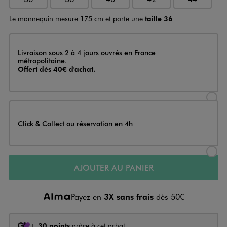
Le mannequin mesure 175 cm et porte une
taille 36
Livraison
Livraison sous 2 à 4 jours ouvrés en France
métropolitaine.
Offert dès 40€ d'achat.
Sélectionner l’option de livraison
Click & Collect ou réservation en 4h
Sélectionner l’option de livraiso
AJOUTER AU PANIER
Payez en
3X sans frais
dès 50€
+
30 points
grâce à cet achat