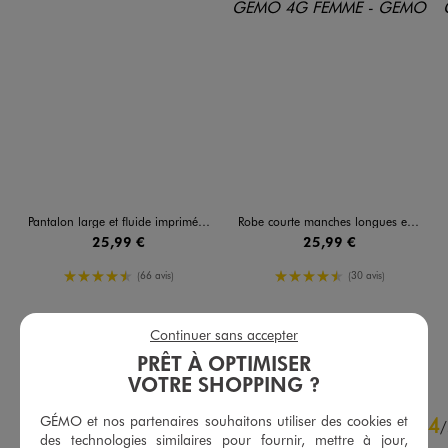
Pantalon large et fluide imprimé femme
Robe courte manches longues en viscose froissée imprimée femme
25,99 €
25,99 €
4.5/5 de moyenne
4.5/5 de moyenne
(66 avis)
(30 avis)
Continuer sans accepter
AU PANIER
AU PANIER
AJOUTER
AJOUTER
PRÊT À OPTIMISER
VOTRE SHOPPING ?
4.8
GÉMO et nos partenaires souhaitons utiliser des cookies et
4
/
5
/
des technologies similaires pour fournir, mettre à jour,
Avis vérifié et récompensé