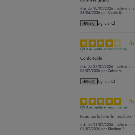
Avis du
30/07/2026
, suite à un
26/06/2026
par
Cecile B.
Utile
(0)
Signaler
4
/
Avis vérifié et récompensé
Confortable
Avis du
27/07/2026
, suite à un
06/07/2026
par
Zahra A.
Utile
(0)
Signaler
5
/
Avis vérifié et récompensé
Robe parfaite taille très bien !!
Avis du
21/07/2026
, suite à un
06/07/2026
par
Khatima E.