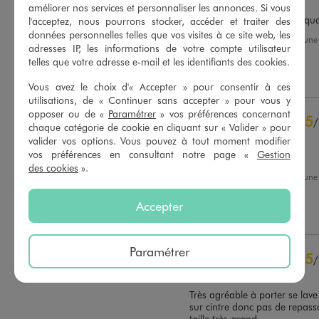
améliorer nos services et personnaliser les annonces. Si vous
Par la présentation bonne qua
l'acceptez, nous pourrons stocker, accéder et traiter des
données personnelles telles que vos visites à ce site web, les
Avis du
03/08/2026
, suite à un
adresses IP, les informations de votre compte utilisateur
20/07/2026
par
Martine B.
Basé sur
32
avis soumis à un
telles que votre adresse e-mail et les identifiants des cookies.
contrôle
Utile
(0)
Signaler
Voir tous les avis sur ce site
Vous avez le choix d'« Accepter » pour consentir à ces
utilisations, de « Continuer sans accepter » pour vous y
5
étoiles
25
opposer ou de «
Paramétrer
» vos préférences concernant
5
/
4
étoiles
6
chaque catégorie de cookie en cliquant sur « Valider » pour
Avis vérifié et récompensé
3
étoiles
1
valider vos options. Vous pouvez à tout moment modifier
vos préférences en consultant notre page «
Gestion
2
étoiles
0
Super
des cookies
».
1
étoile
0
Avis du
30/07/2026
, suite à un
17/07/2026
par
Jocelyne B.
Trier les avis
Accepter
Utile
(0)
Signaler
Paramétrer
5
/
Avis vérifié et récompensé
Très agréable à porter se lave 
sur cintre donc pas de repassa
taille très grand