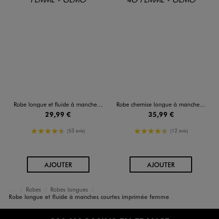
Robe longue et fluide à manches courtes imprimée femme
Robe chemise longue à manches longues en viscose fleurie femme
29,99 €
35,99 €
4.5/5 de moyenne
4.5/5 de moyenne
(53 avis)
(12 avis)
AU PANIER
AU PANIER
AJOUTER
AJOUTER
Robes
Robes longues
Accueil
Femme
Vêtements
Robe longue et fluide à manches courtes imprimée femme