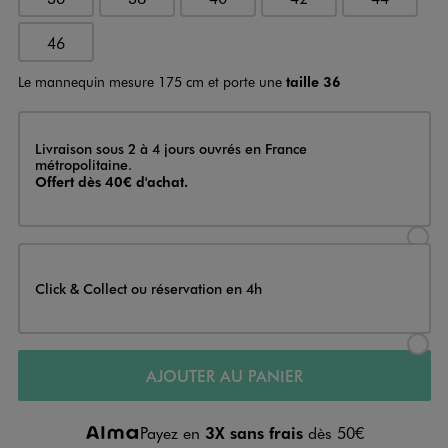
46
Le mannequin mesure 175 cm et porte une
taille 36
Livraison
Livraison sous 2 à 4 jours ouvrés en France
métropolitaine.
Offert dès 40€ d'achat.
Sélectionner l’option de livraison
Click & Collect ou réservation en 4h
Sélectionner l’option de livraiso
AJOUTER AU PANIER
Payez en
3X sans frais
dès 50€