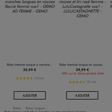
Robe chemise longue à manches longues en viscose fleurie femme
Robe chemise longue en viscose et lin rayé femme - LuluCastagnette
35,99 €
39,99 €
-50% sur le 2ème produit d'été
4.5/5 de moyenne
(12 avis)
4.5/5 de moyenne
(37 avis)
AU PANIER
AU PANIER
AJOUTER
AJOUTER
Robes
Robes longues
Accueil
Femme
Vêtements
Robe longue et fluide à manches courtes imprimée femme