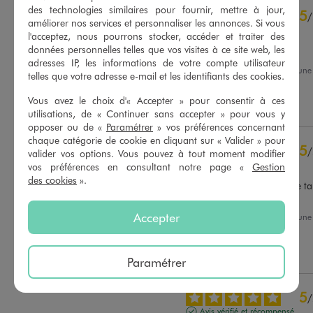
4.6
des technologies similaires pour fournir, mettre à jour,
5
/
5
/
améliorer nos services et personnaliser les annonces. Si vous
Avis vérifié et récompensé
l'acceptez, nous pourrons stocker, accéder et traiter des
données personnelles telles que vos visites à ce site web, les
Idem
adresses IP, les informations de votre compte utilisateur
Avis du
04/08/2026
, suite à un
telles que votre adresse e-mail et les identifiants des cookies.
23/07/2026
par
M.M.
Basé sur
53
avis soumis à un
contrôle
Vous avez le choix d'« Accepter » pour consentir à ces
Utile
(0)
Signaler
Voir tous les avis sur ce site
utilisations, de « Continuer sans accepter » pour vous y
opposer ou de «
Paramétrer
» vos préférences concernant
5
étoiles
40
chaque catégorie de cookie en cliquant sur « Valider » pour
5
/
4
étoiles
9
valider vos options. Vous pouvez à tout moment modifier
Avis vérifié et récompensé
vos préférences en consultant notre page «
Gestion
3
étoiles
2
des cookies
».
2
étoiles
0
Très jolie agréable à portée tail
couleur
1
étoile
2
Accepter
Avis du
04/08/2026
, suite à un
Trier les avis
22/07/2026
par
Sandrine V.
Utile
(0)
Signaler
Paramétrer
5
/
Avis vérifié et récompensé