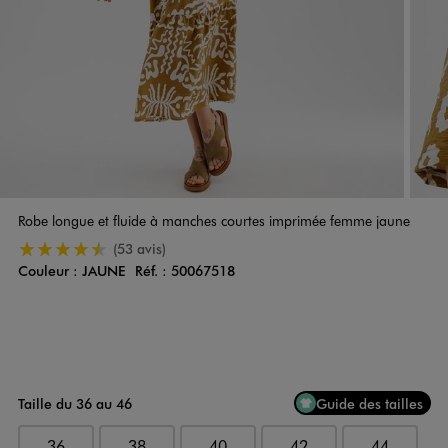
Robe longue et fluide à manches courtes imprimée femme jaune
4.5/5 de moyenne
(53 avis)
Couleur :
JAUNE
Réf. :
50067518
Couleur
Choisissez votre Couleur
Taille du 36 au 46
Guide des tailles
36
38
40
42
44