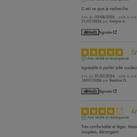
C est se que je recherche
Avis du
03/08/2026
, suite à un
21/07/2026
par
Evelyne A.
Utile
(0)
Signaler
5
/
Avis vérifié et récompensé
Agréable à porter jolie couleu
Avis du
31/07/2026
, suite à un
18/07/2026
par
Beatrice D.
Utile
(0)
Signaler
4
/
Avis vérifié et récompensé
Très confortable et léger. Mais
coupées, dérangent.