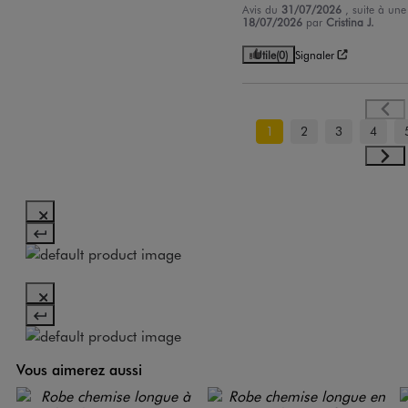
Avis du
31/07/2026
, suite à un
18/07/2026
par
Cristina J.
Utile
(0)
Signaler
1
2
3
4
Vous aimerez aussi