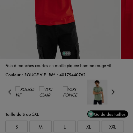
1
Sur 3
2
Sur 3
3
Sur 3
Polo à manches courtes en maille piquée homme rouge vif
Couleur :
ROUGE VIF
Réf. :
40179440762
Couleur
Choisissez votre Couleur
Précédent
Suiv
Taille du S au 5XL
Guide des tailles
S
M
L
XL
XXL