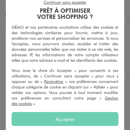
Continuer sans accepter
PRÊT À OPTIMISER
Produits achetés ensemble
VOTRE SHOPPING ?
GÉMO et nos partenaires souhaitons utiliser des cookies et
des technologies similaires pour fournir, mettre à jour,
améliorer nos services et personnaliser les annonces. Si vous
l'acceptez, nous pourrons stocker, accéder et traiter des
données personnelles telles que vos visites à ce site web, les
adresses IP, les informations de votre compte utilisateur
telles que votre adresse e-mail et les identifiants des cookies.
Vous avez le choix d'« Accepter » pour consentir à ces
utilisations, de « Continuer sans accepter » pour vous y
S
opposer ou de «
Paramétrer
» vos préférences concernant
chaque catégorie de cookie en cliquant sur « Valider » pour
valider vos options. Vous pouvez à tout moment modifier
vos préférences en consultant notre page «
Gestion
Tee-shirt à manches courtes et col V homme
Tour de cou en maille avec doublure douillette homme
des cookies
».
5,99 €
12,99 €
Existe en taille +
4.5/5 de moyenne
(20 avis)
Accepter
4.5/5 de moyenne
(122 avis)