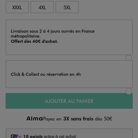
XXXL
4XL
5XL
Livraison
Livraison sous 2 à 4 jours ouvrés en France
métropolitaine.
Offert dès 40€ d'achat.
Sélectionner l’option de livraison
Click & Collect ou réservation en 4h
Sélectionner l’option de livraiso
AJOUTER AU PANIER
Payez en
3X sans frais
dès 50€
+
10 points
grâce à cet achat