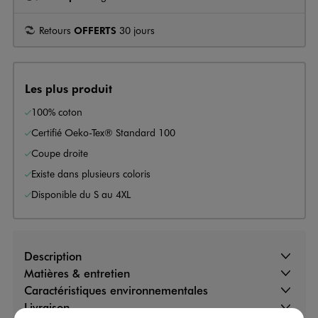
Retours
OFFERTS
30 jours
Les plus produit
100% coton
Certifié Oeko-Tex® Standard 100
Coupe droite
Existe dans plusieurs coloris
Disponible du S au 4XL
Description
Matières & entretien
Caractéristiques environnementales
Livraison