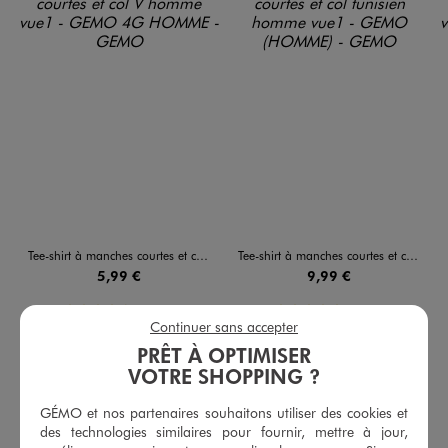
Tee-shirt à manches courtes et col V homme
Tee-shirt à manches courtes et col tunisien homme
5,99 €
9,99 €
4.5/5 de moyenne
5/5 de moyenne
(17 avis)
(28 avis)
Continuer sans accepter
PRÊT À OPTIMISER
VOTRE SHOPPING ?
AU PANIER
AU PANIER
AJOUTER
AJOUTER
GÉMO et nos partenaires souhaitons utiliser des cookies et
des technologies similaires pour fournir, mettre à jour,