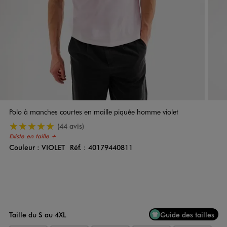
Polo à manches courtes en maille piquée homme violet
5/5 de moyenne
(44 avis)
Existe en taille +
Couleur :
VIOLET
Réf. :
40179440811
Couleur
Choisissez votre Couleur
Taille du S au 4XL
Guide des tailles