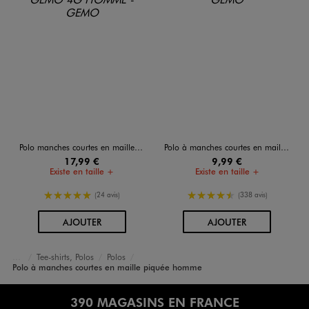
Polo manches courtes en maille piquée à micro-motifs homme
Polo à manches courtes en maille piquée homme
17,99 €
9,99 €
Existe en taille +
Existe en taille +
5/5 de moyenne
4.5/5 de moyenne
(24 avis)
(338 avis)
AU PANIER
AU PANIER
AJOUTER
AJOUTER
Tee-shirts, Polos
Polos
Accueil
Homme
Vêtements
Polo à manches courtes en maille piquée homme
390 MAGASINS EN FRANCE