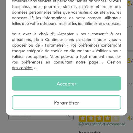
4.8
améliorer nos services et personnaliser les annonces. Si vous
5
/
5
/
l'acceptez, nous pourrons stocker, accéder et traiter des
Avis vérifié et récompensé
données personnelles telles que vos visites à ce site web, les
adresses IP, les informations de votre compte utilisateur
Belle couleur
telles que votre adresse e-mail et les identifiants des cookies.
Avis du
24/07/2026
, suite à un
11/07/2026
par
Elsa K.
Basé sur
44
avis soumis à un
Vous avez le choix d'« Accepter » pour consentir à ces
contrôle
utilisations, de « Continuer sans accepter » pour vous y
Utile
(0)
Signaler
Voir tous les avis sur ce site
opposer ou de «
Paramétrer
» vos préférences concernant
chaque catégorie de cookie en cliquant sur « Valider » pour
5
étoiles
33
valider vos options. Vous pouvez à tout moment modifier
5
/
4
étoiles
11
vos préférences en consultant notre page «
Gestion
Avis vérifié et récompensé
des cookies
».
3
étoiles
0
2
étoiles
0
Taille bien.
1
étoile
0
Accepter
Avis du
13/07/2026
, suite à un
30/06/2026
par
Solene B.
Trier les avis
Utile
(0)
Signaler
Paramétrer
4
/
Avis vérifié et récompensé
bon produit