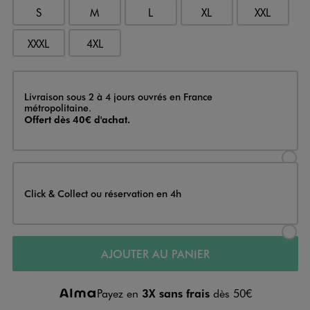
S
M
L
XL
XXL
XXXL
4XL
Livraison
Livraison sous 2 à 4 jours ouvrés en France
métropolitaine.
Offert dès 40€ d'achat.
Sélectionner l’option de livraison
Click & Collect ou réservation en 4h
Sélectionner l’option de livraiso
AJOUTER AU PANIER
Payez en
3X sans frais
dès 50€