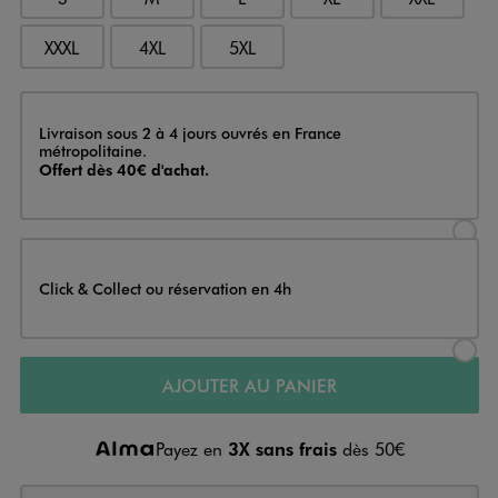
XXXL
4XL
5XL
Livraison
Livraison sous 2 à 4 jours ouvrés en France
métropolitaine.
Offert dès 40€ d'achat.
Sélectionner l’option de livraison
Click & Collect ou réservation en 4h
Sélectionner l’option de livraiso
AJOUTER AU PANIER
Payez en
3X sans frais
dès 50€