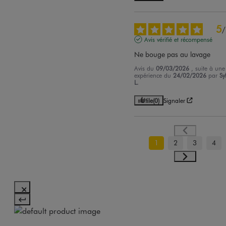
5
/
Avis vérifié et récompensé
Ne bouge pas au lavage
Avis du
09/03/2026
, suite à une
expérience du
24/02/2026
par
Sy
L.
Utile
(0)
Signaler
1
2
3
4