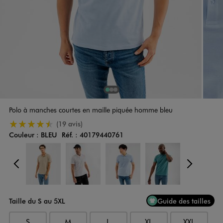
1
Sur 3
2
Sur 3
3
Sur 3
Polo à manches courtes en maille piquée homme bleu
4.5/5 de moyenne
(19 avis)
Couleur :
BLEU
Réf. :
40179440761
Couleur
Choisissez votre Couleur
Précédent
Suiv
Taille du S au 5XL
Guide des tailles
S
M
L
XL
XXL