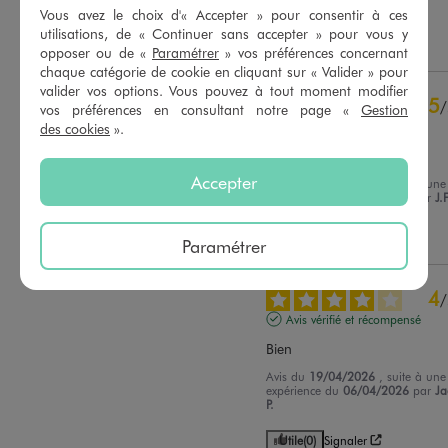
Fabienne C.
Vous avez le choix d'« Accepter » pour consentir à ces
utilisations, de « Continuer sans accepter » pour vous y
Utile
(0)
Signaler
opposer ou de «
Paramétrer
» vos préférences concernant
chaque catégorie de cookie en cliquant sur « Valider » pour
valider vos options. Vous pouvez à tout moment modifier
5
/
vos préférences en consultant notre page «
Gestion
Avis vérifié et récompensé
des cookies
».
Confortable
Accepter
Avis du
13/05/2026
, suite à une
expérience du
30/04/2026
par
J.F
Utile
(0)
Signaler
Paramétrer
4
/
Avis vérifié et récompensé
Bien
Avis du
19/04/2026
, suite à une
expérience du
06/04/2026
par
Ja
P.
Utile
(0)
Signaler