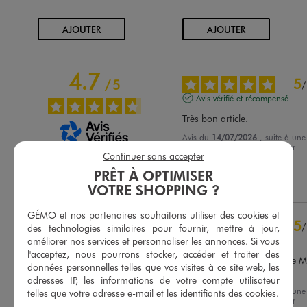
AU PANIER
AU PANIER
AJOUTER
AJOUTER
4.7
5
/
5
/
Avis vérifié et récompensé
Très bon article.
Avis du
14/07/2026
, suite à une
expérience du
01/07/2026
par
Basé sur
19
avis soumis à un
Continuer sans accepter
Beatrice M.
contrôle
PRÊT À OPTIMISER
Voir tous les avis sur ce site
Utile
(0)
Signaler
VOTRE SHOPPING ?
5
étoiles
14
GÉMO et nos partenaires souhaitons utiliser des cookies et
4
étoiles
4
5
/
des technologies similaires pour fournir, mettre à jour,
3
étoiles
1
améliorer nos services et personnaliser les annonces. Si vous
Avis vérifié et récompensé
2
étoiles
0
l'acceptez, nous pourrons stocker, accéder et traiter des
Excellent..pour femme taille M j
1
étoile
0
données personnelles telles que vos visites à ce site web, les
pris S
adresses IP, les informations de votre compte utilisateur
Trier les avis
Avis du
20/05/2026
, suite à une
telles que votre adresse e-mail et les identifiants des cookies.
expérience du
07/05/2026
par