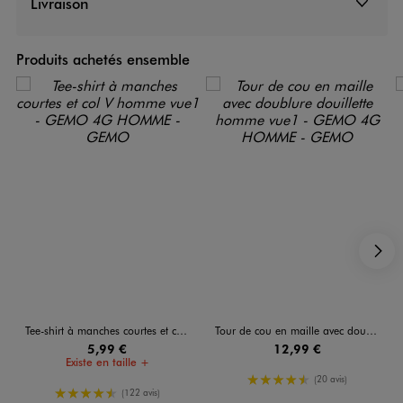
Livraison
Produits achetés ensemble
S
Tee-shirt à manches courtes et col V homme
Tour de cou en maille avec doublure douillette homme
5,99 €
12,99 €
Existe en taille +
4.5/5 de moyenne
(20 avis)
4.5/5 de moyenne
(122 avis)