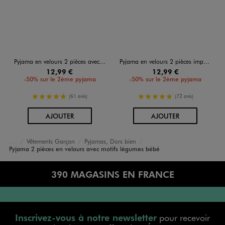
Pyjama en velours 2 pièces avec motifs marins bébé garçon
Pyjama en velours 2 pièces imprimées bébé
12,99 €
12,99 €
-50% sur le 2ème pyjama
-50% sur le 2ème pyjama
5/5 de moyenne
5/5 de moyenne
(61 avis)
(72 avis)
AU PANIER
AU PANIER
AJOUTER
AJOUTER
Vêtements Garçon
Pyjamas, Dors bien
Accueil
Bébé
Pyjama 2 pièces en velours avec motifs légumes bébé
390 MAGASINS EN FRANCE
Inscrivez-vous à notre newsletter
pour recevoir