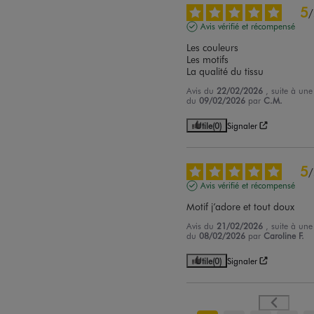
5
/
Avis vérifié et récompensé
Les couleurs 

Les motifs 

La qualité du tissu
Avis du
22/02/2026
, suite à une
du
09/02/2026
par
C.M.
Utile
(0)
Signaler
5
/
Avis vérifié et récompensé
Motif j’adore et tout doux
Avis du
21/02/2026
, suite à une
du
08/02/2026
par
Caroline F.
Utile
(0)
Signaler