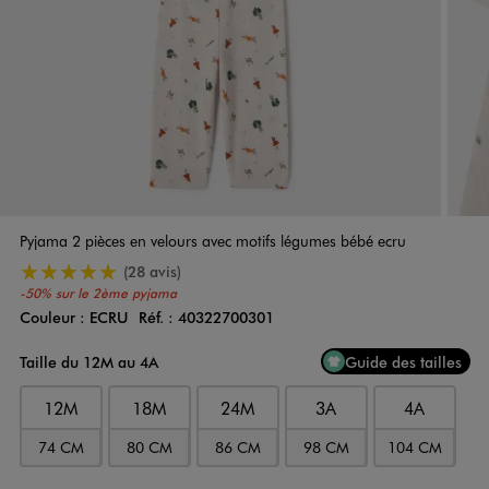
Pyjama 2 pièces en velours avec motifs légumes bébé ecru
5/5 de moyenne
(28 avis)
-50% sur le 2ème pyjama
Couleur :
ECRU
Réf. :
40322700301
Couleur
Choisissez votre Couleur
Taille du 12M au 4A
Guide des tailles
12M
18M
24M
3A
4A
74 CM
80 CM
86 CM
98 CM
104 CM