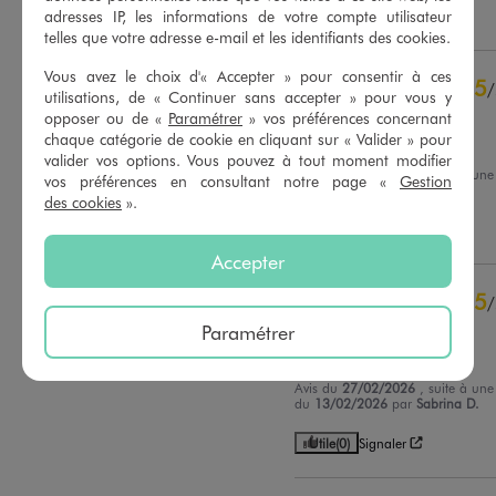
adresses IP, les informations de votre compte utilisateur
Utile
(0)
Signaler
Voir tous les avis sur ce site
telles que votre adresse e-mail et les identifiants des cookies.
5
étoiles
24
Vous avez le choix d'« Accepter » pour consentir à ces
5
/
4
étoiles
3
utilisations, de « Continuer sans accepter » pour vous y
Avis vérifié et récompensé
3
étoiles
1
opposer ou de «
Paramétrer
» vos préférences concernant
chaque catégorie de cookie en cliquant sur « Valider » pour
2
étoiles
0
Très bien
valider vos options. Vous pouvez à tout moment modifier
1
étoile
0
Avis du
03/03/2026
, suite à une
vos préférences en consultant notre page «
Gestion
du
29/11/2025
par
L.B.
des cookies
».
Trier les avis
Utile
(0)
Signaler
Accepter
5
/
Avis vérifié et récompensé
Paramétrer
Très bon produit
Avis du
27/02/2026
, suite à une
du
13/02/2026
par
Sabrina D.
Utile
(0)
Signaler