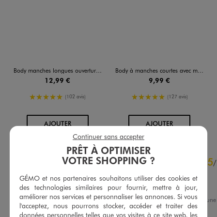
Body manches longues ouverture devant en coton bébé (lot de 3)
Body à manches courtes avec message pailleté bébé fille (lot de 3)
12,99 €
9,99 €
5/5 de moyenne
5/5 de moyenne
(102 avis)
(127 avis)
AU PANIER
AU PANIER
AJOUTER
AJOUTER
Continuer sans accepter
PRÊT À OPTIMISER
4.8
VOTRE SHOPPING ?
5
/
5
/
Avis vérifié et récompensé
GÉMO et nos partenaires souhaitons utiliser des cookies et
Très bonne qualités
des technologies similaires pour fournir, mettre à jour,
améliorer nos services et personnaliser les annonces. Si vous
Avis du
18/05/2026
, suite à une
l'acceptez, nous pourrons stocker, accéder et traiter des
du
05/05/2026
par
Audrey R.
Basé sur
28
avis soumis à un
données personnelles telles que vos visites à ce site web, les
contrôle