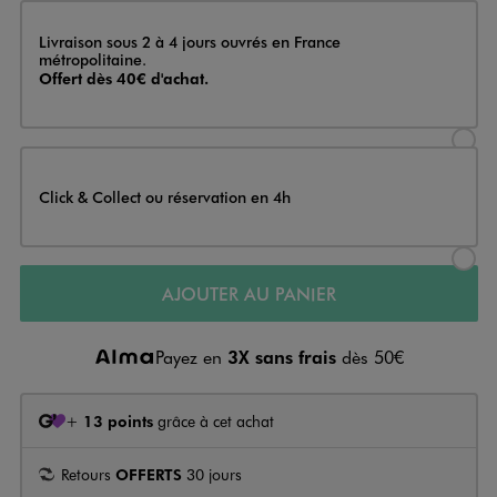
Livraison
Livraison sous 2 à 4 jours ouvrés en France
métropolitaine.
Offert dès 40€ d'achat.
Sélectionner l’option de livraison
Click & Collect ou réservation en 4h
Sélectionner l’option de livraiso
AJOUTER AU PANIER
Payez en
3X sans frais
dès 50€
+
13 points
grâce à cet achat
Retours
OFFERTS
30 jours