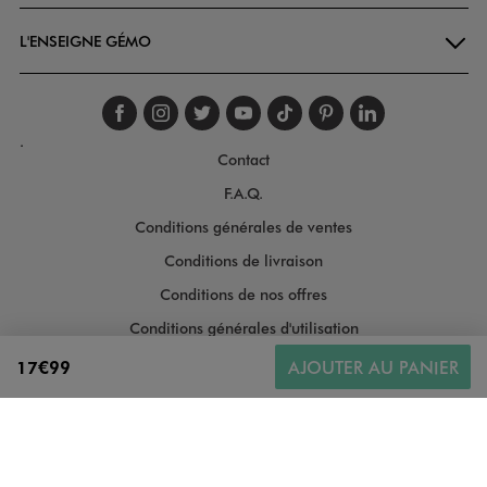
L'ENSEIGNE GÉMO
Suivez-nous sur faceboo
Suivez-nous sur inst
Suivez-nous sur twi
Suivez-nous sur
Suivez-nous s
Suivez-nou
Suivez-
.
Contact
F.A.Q.
Conditions générales de ventes
Conditions de livraison
Conditions de nos offres
Conditions générales d'utilisation
Politique de protection des données
17€99
AJOUTER AU PANIER
Gestion des cookies
Informations légales
Plan du site