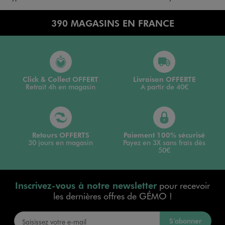
390 MAGASINS EN FRANCE
Click & Collect OFFERT
Livraison OFFERTE
Retrait 4h en magasin
A partir de 40€
Retours OFFERTS
Paiement 100% sécurisé
30 jours en magasin
Payez en 3X sans frais dès
50€
Inscrivez-vous à notre newsletter
pour recevoir
les dernières offres de GÉMO !
S’abonner