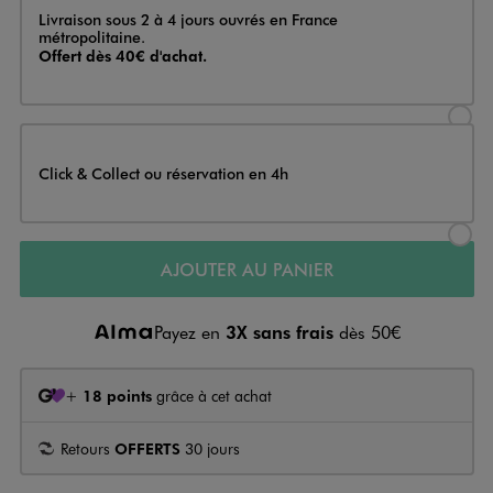
Livraison
Livraison sous 2 à 4 jours ouvrés en France
métropolitaine.
Offert dès 40€ d'achat.
Sélectionner l’option de livraison
Click & Collect ou réservation en 4h
Sélectionner l’option de livraiso
AJOUTER AU PANIER
Payez en
3X sans frais
dès 50€
+
18 points
grâce à cet achat
Retours
OFFERTS
30 jours