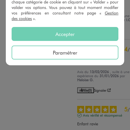
chaque catégorie de cookie en cliquant sur « Valider » pour
valider vos options. Vous pouvez à tout moment modifier
Magnifique
vos préférences en consultant notre page «
Gestion
Avis du
16/02/2026
, suite à une
des cookies
».
expérience du
03/02/2026
par
I.
Utile
(0)
Signaler
Accepter
4
/
Paramétrer
Avis vérifié et récompensé
Taille bien
Avis du
13/02/2026
, suite à une
expérience du
31/01/2026
par
Heloise G.
Utile
(0)
Signaler
5
/
Avis vérifié et récompensé
Enfant ravie