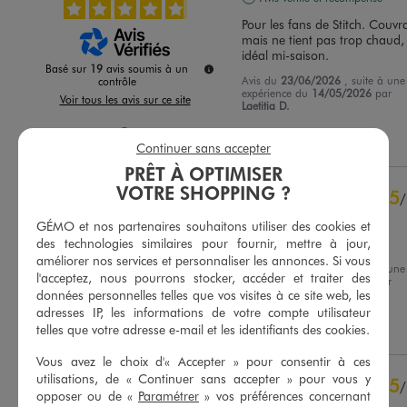
Pour les fans de Stitch. Couvra
mais ne tient pas trop chaud, 
idéal mi-saison.
Basé sur
19
avis soumis à un
Avis du
23/06/2026
, suite à une
contrôle
expérience du
14/05/2026
par
Voir tous les avis sur ce site
Laetitia D.
5
étoiles
16
Utile
(0)
Signaler
Continuer sans accepter
4
étoiles
3
PRÊT À OPTIMISER
3
étoiles
0
VOTRE SHOPPING ?
5
2
étoiles
0
/
1
étoile
0
Avis vérifié et récompensé
GÉMO et nos partenaires souhaitons utiliser des cookies et
des technologies similaires pour fournir, mettre à jour,
tres bien
Trier les avis
améliorer nos services et personnaliser les annonces. Si vous
Avis du
22/02/2026
, suite à une
l'acceptez, nous pourrons stocker, accéder et traiter des
expérience du
09/02/2026
par
données personnelles telles que vos visites à ce site web, les
Chantal P.
adresses IP, les informations de votre compte utilisateur
Utile
(0)
Signaler
telles que votre adresse e-mail et les identifiants des cookies.
Vous avez le choix d'« Accepter » pour consentir à ces
utilisations, de « Continuer sans accepter » pour vous y
5
/
opposer ou de «
Paramétrer
» vos préférences concernant
Avis vérifié et récompensé