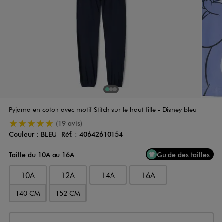
1
Sur 3
2
Sur 3
3
Sur 3
Pyjama en coton avec motif Stitch sur le haut fille - Disney bleu
5/5 de moyenne
(19 avis)
Couleur :
BLEU
Réf. :
40642610154
Couleur
Choisissez votre Couleur
Taille du 10A au 16A
Guide des tailles
10A
12A
14A
16A
140 CM
152 CM