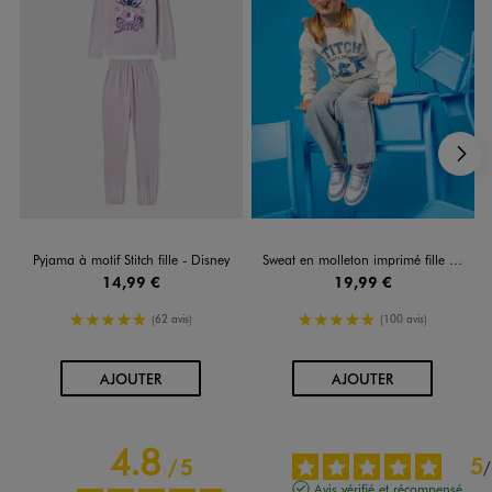
S
Pyjama à motif Stitch fille - Disney
Sweat en molleton imprimé fille - Stitch
14,99 €
19,99 €
5/5 de moyenne
5/5 de moyenne
(62 avis)
(100 avis)
AU PANIER
AU PANIER
AJOUTER
AJOUTER
4.8
5
/
5
/
Avis vérifié et récompensé