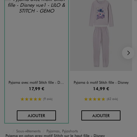
S
Pyjama avec motif Stitch fille - Disney
Pyjama à motif Stitch fille - Disney
17,99 €
14,99 €
5/5 de moyenne
5/5 de moyenne
(9 avis)
(62 avis)
AU PANIER
AU PANIER
AJOUTER
AJOUTER
Sous-vêtements
Pyjamas, Pyjashorts
Accueil
Fille
Pyjama en coton avec motif Stitch sur le haut fille - Disney